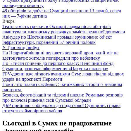
У Сумах призупинять одну з водонасосних станцій на час
проведення ремонту
48 обстрілів за добу: на Сумщині поранено 13 людей, серед
них — 7-річна дитина
Вчора
Театр замість гречки: в Охтирці людям після обстрілів
влаштували «акторську розрядку» замість реальної допомоги
Авіаудар по Шосткинській громаді: зруйновано об’єкт
інфраструктури, поранений 57-річний чоловік
У Тростянці вибух
На Недригайлівщині шукають ворожий дрон, який міг не
здетонувати: жителів попередили про небезпеку
По 5 тисяч гривень до першого класу: Пенсійний фонд
Сумщини розпочав оформлення «Пакунка школяра»
FPV-дрони вже літають вулицями Сум: люди тікали від двох
ударів на проспекті Перемоги
Поки літо плавить асфальт: 5 книжкових історій із зимовим
настроєм
Безпека, фортифікації та підземні школи: Романько розповів
про ключові рішення сесії Сумської облради
ДБР прийшло з обшуками до податкової Сумщини: справа
стосується ймовірного хабаря
Сьогодні в Сумах не працюватиме
Лучанський водозабір