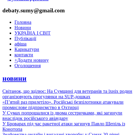
debaty.sumy@gmail.com
Головна
Новини
УКРАЇНА І СВІТ
Публікації
афіша
Карикатури
контакти
+
Додати новину
Оголошення
новини
Світанок, що зцілює: На Сумщині для ветеранів та їхніх родин
організовують прогулянки на SUP-дошках
«П’ятий раз прилетіло». Російські безпілотники атакували
промислове підприємство в Охтирці
У Сумах попрощалися із двома сестричками, які загинули
внаслідок російського авіаудару
У Броварах під час ракетної атаки загинув Павло Шепіль із
Конотопа
Знайомства онлайн і вигадані хвороби: у Сумах 20-річні