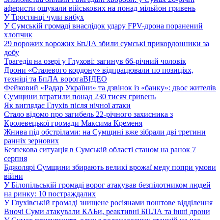
аферисти ошукали військових на понад мільйон гривень
У Тростянці чули вибух
У Сумській громаді внаслідок удару FPV-дрона поранений
хлопчик
29 ворожих ворожих БпЛА збили сумські прикордонники за
добу
Трагедія на озері у Глухові: загинув 66-річний чоловік
Дрони «Сталевого кордону» відпрацювали по позиціях,
техніці та БпЛА ворога
ВІДЕО
Фейковий «Радар України» та дзвінок із «банку»: двоє жителів
Сумщини втратили понад 230 тисяч гривень
Як виглядає Глухів після нічної атаки
Стало відомо про загибель 22-річного захисника з
Кролевецької громади Максима Кременя
Жнива під обстрілами: на Сумщині вже зібрали дві третини
ранніх зернових
Безпекова ситуація в Сумській області станом на ранок 7
серпня
Бджолярі Сумщини збирають великі врожаї меду попри умови
війни
У Білопільській громаді ворог атакував безпілотником людей
на ринку: 10 постраждалих
У Глухівській громаді знищене росіянами поштове відділення
Вночі Суми атакували КАБи, реактивні БПЛА та інші дрони