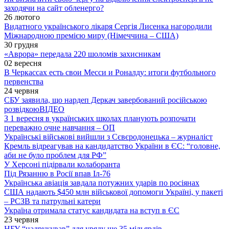
заходячи на сайт обленерго?
26 лютого
Видатного українського лікаря Сергія Лисенка нагородили
Міжнародною премією миру (Німеччина – США)
30 грудня
«Аврора» передала 220 шоломів захисникам
02 вересня
В Черкассах есть свои Месси и Роналду: итоги футбольного
первенства
24 червня
СБУ заявила, що нардеп Деркач завербований російською
розвідкою
ВІДЕО
З 1 вересня в українських школах планують розпочати
переважно очне навчання – ОП
Українські військові вийшли з Сєвєродонецька – журналіст
Кремль відреагував на кандидатство України в ЄС: “головне,
аби не було проблем для РФ”
У Херсоні підірвали колаборанта
Під Рязанню в Росії впав Іл-76
Українська авіація завдала потужних ударів по росіянах
США надають $450 млн військової допомоги Україні, у пакеті
– РСЗВ та патрульні катери
Україна отримала статус кандидата на вступ в ЄС
23 червня
НБУ “надрукував” для уряду ще 35 мільярдів