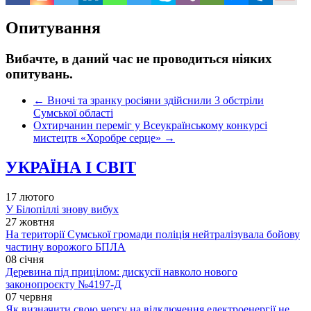
Опитування
Вибачте, в даний час не проводиться ніяких
опитувань.
←
Вночі та зранку росіяни здійснили 3 обстріли
Сумської області
Охтирчанин переміг у Всеукраїнському конкурсі
мистецтв «Хоробре серце»
→
УКРАЇНА І СВІТ
17 лютого
У Білопіллі знову вибух
27 жовтня
На території Сумської громади поліція нейтралізувала бойову
частину ворожого БПЛА
08 січня
Деревина під прицілом: дискусії навколо нового
законопроєкту №4197-Д
07 червня
Як визначити свою чергу на відключення електроенергії не