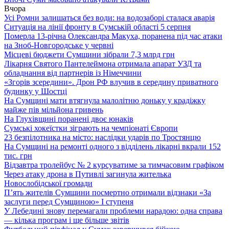
Вчора
Усі Ромни залишаться без води: на водозаборі сталася аварія
Ситуація на лінії фронту в Сумській області 5 серпня
Померла 13-річна Олександра Макуха, поранена під час атаки
на Зноб-Новгородське у червні
Місцеві бюджети Сумщини зібрали 7,3 млрд грн
Лікарня Святого Пантелеймона отримала апарат УЗД та
обладнання від партнерів із Німеччини
«Згорів зсередини». Дрон РФ влучив в середину приватного
будинку у Шостці
На Сумщині мати втягнула малолітню доньку у крадіжку
майже пів мільйона гривень
На Глухівщині поранені двоє юнаків
Сумські хокеїстки зіграють на чемпіонаті Європи
23 безпілотника на місто: наслідки ударів по Тростянцю
На Сумщині на ремонті одного з відділень лікарні вкрали 152
тис. грн
Відзавтра тролейбус № 2 курсуватиме за тимчасовим графіком
Через атаку дрона в Путивлі загинула жителька
Новослобідської громади
П’ять жителів Сумщини посмертно отримали відзнаки «За
заслуги перед Сумщиною» І ступеня
У Лебедині знову перемагали проблеми нарадою: одна справа
— кілька програм і ще більше звітів