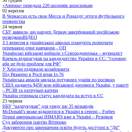
30 грудня
«Аврора» передала 220 шоломів захисникам
02 вересня
В Черкассах есть свои Месси и Роналду: итоги футбольного
первенства
24 червня
СБУ заявила, що нардеп Деркач завербований російською
розвідкою
ВІДЕО
З 1 вересня в українських школах планують розпочати
переважно очне навчання – ОП
Українські військові вийшли з Сєвєродонецька – журналіст
Кремль відреагував на кандидатство України в ЄС: “головне,
аби не було проблем для РФ”
У Херсоні підірвали колаборанта
Під Рязанню в Росії впав Іл-76
Українська авіація завдала потужних ударів по росіянах
США надають $450 млн військової допомоги Україні, у пакеті
– РСЗВ та патрульні катери
Україна отримала статус кандидата на вступ в ЄС
23 червня
НБУ “надрукував” для уряду ще 35 мільярдів
McDonald’s може відкритися в Україні в серпні – Forbes
Перші американські HIMARS вже в Україні – Резніков
Суд заборонив партію Вітренко
Документи про завершення освіти будуть доступні в “Дії”