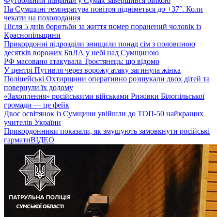
Футбольний півфінал у Сумах завершився бійкою
На Сумщині температура повітря підніметься до +37°. Коли
чекати на похолодання
Після 5 днів боротьби за життя помер поранений чоловік із
Краснопільщини
Прикордонні підрозділи знищили понад сім з половиною
десятків ворожих БпЛА у небі над Сумщиною
РФ масовано атакувала Тростянець: що відомо
У центрі Путивля через ворожу атаку загинула жінка
Поліцейські Охтирщини оперативно розшукали двох дітей та
повернули їх додому
«Захоплення» російськими військами Рижівки Білопільської
громади — це фейк
Двоє освітянок із Сумщини увійшли до ТОП-50 найкращих
учителів України
Прикордонники показали, як змушують замовкнути російські
гармати
ВІДЕО