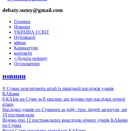
debaty.sumy@gmail.com
Головна
Новини
УКРАЇНА І СВІТ
Публікації
афіша
Карикатури
контакти
+
Додати новину
Оголошення
новини
У Сумах розгортають штаб із ліквідації наслідків ударів
КАБами
8 КАБів на Суми за 8 хвилин: що відомо про наслідки нічної
атаки
Наслідки ударів по Сумщині за добу: троє людей загинули, ще
19 постраждали
Відомо про 12 постраждалих внаслідок нічних ударів КАБами
по Сумах
Вночі Суми масовано атакували КАБами