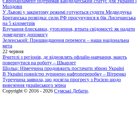
Європарламент підтримав кандидатський статус для України і
Молдови
У Львові у закритому режимі готуються судити Медведчука
Британська розвідка: сили РФ просунулися в бік Лисичанська
на 5 кілометрів
Влучання блискавки, утоплення, втрата свідомості: як надати
домедичну допомогу
Зеленський: Пришвидшення перемоги – наша національна
мета
22 червня
Вчителі з регіонів, де відновлять офлайн-навчання, мають
повернутися на роботу – Шкарлет
Шольц: Німеччина продовжить постачати зброю Україні
В Україні повністю зупинено нафтопереробку – Вітренко
Туреччина заявила, що досягла прогресу з Росією щодо
вивезення українського зерна
Copyright © 2016 - 2026
Сумські Дебати
.