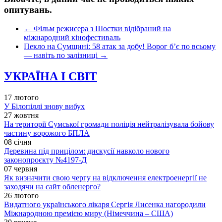
опитувань.
←
Фільм режисера з Шостки відібраний на
міжнародний кінофестиваль
Пекло на Сумщині: 58 атак за добу! Ворог б’є по всьому
— навіть по залізниці
→
УКРАЇНА І СВІТ
17 лютого
У Білопіллі знову вибух
27 жовтня
На території Сумської громади поліція нейтралізувала бойову
частину ворожого БПЛА
08 січня
Деревина під прицілом: дискусії навколо нового
законопроєкту №4197-Д
07 червня
Як визначити свою чергу на відключення електроенергії не
заходячи на сайт обленерго?
26 лютого
Видатного українського лікаря Сергія Лисенка нагородили
Міжнародною премією миру (Німеччина – США)