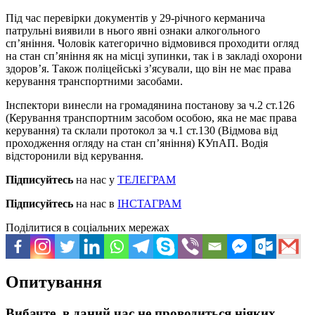
Під час перевірки документів у 29-річного керманича
патрульні виявили в нього явні ознаки алкогольного
сп’яніння. Чоловік категорично відмовився проходити огляд
на стан сп’яніння як на місці зупинки, так і в закладі охорони
здоров’я. Також поліцейські з’ясували, що він не має права
керування транспортними засобами.
Інспектори винесли на громадянина постанову за ч.2 ст.126
(Керування транспортним засобом особою, яка не має права
керування) та склали протокол за ч.1 ст.130 (Відмова від
проходження огляду на стан сп’яніння) КУпАП. Водія
відсторонили від керування.
Підписуйтесь
на нас у
ТЕЛЕГРАМ
Підписуйтесь
на нас в
ІНСТАГРАМ
Поділитися в соціальних мережах
Опитування
Вибачте, в даний час не проводиться ніяких