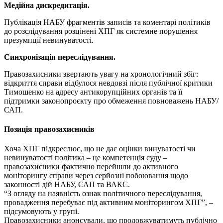
Медійна дискредитація.
Публікація НАБУ фрагментів записів та коментарі політиків
до розслідування розцінені ХПГ як системне порушення
презумпції невинуватості.
Синхронізація переслідування.
Правозахисники звертають увагу на хронологічний збіг:
відкриття справи відбулося невдовзі після публічної критики
Тимошенко на адресу антикорупційних органів та її
підтримки законопроєкту про обмеження повноважень НАБУ/
САП.
Позиція правозахисників
Хоча ХПГ підкреслює, що не дає оцінки винуватості чи
невинуватості політика – це компетенція суду –
правозахисники фактично перейшли до активного
моніторингу справи через серйозні побоювання щодо
законності дій НАБУ, САП та ВАКС.
“З огляду на наявність ознак політичного переслідування,
провадження перебуває під активним моніторингом ХПГ”, –
підсумовують у групі.
Правозахисники анонсували, що продовжуватимуть публічно