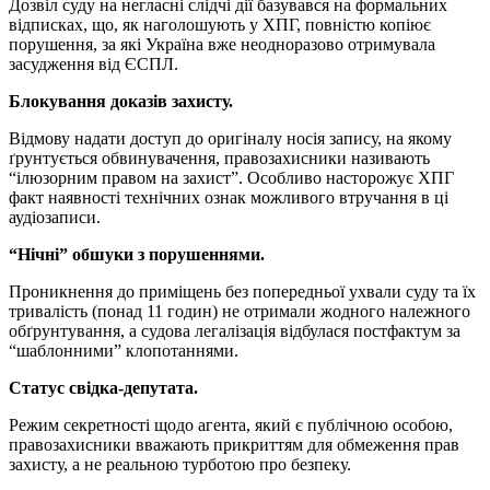
Дозвіл суду на негласні слідчі дії базувався на формальних
відписках, що, як наголошують у ХПГ, повністю копіює
порушення, за які Україна вже неодноразово отримувала
засудження від ЄСПЛ.
Блокування доказів захисту.
Відмову надати доступ до оригіналу носія запису, на якому
ґрунтується обвинувачення, правозахисники називають
“ілюзорним правом на захист”. Особливо насторожує ХПГ
факт наявності технічних ознак можливого втручання в ці
аудіозаписи.
“Нічні” обшуки з порушеннями.
Проникнення до приміщень без попередньої ухвали суду та їх
тривалість (понад 11 годин) не отримали жодного належного
обґрунтування, а судова легалізація відбулася постфактум за
“шаблонними” клопотаннями.
Статус свідка-депутата.
Режим секретності щодо агента, який є публічною особою,
правозахисники вважають прикриттям для обмеження прав
захисту, а не реальною турботою про безпеку.