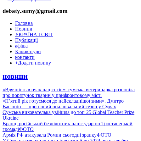
debaty.sumy@gmail.com
Головна
Новини
УКРАЇНА І СВІТ
Публікації
афіша
Карикатури
контакти
+
Додати новину
новини
«Вдячність в очах пацієнтів»: сумська ветеринарка розповіла
про порятунок тварин у прифронтовому місті
«П’ятий рік готуємося до найскладнішої зими». Дмитро
Васюнін — про новий опалювальний сезон у Сумах
Сумська вихователька увійшла до топ-25 Global Teacher Prize
Ukraine
Вранці російський безпілотник наніс удар по Тростянецькій
громаді
ФОТО
Армія РФ атакувала Ромни сьогодні зранку
ФОТО
У Сумах затвердили план інвестицій до 2029 року, але без