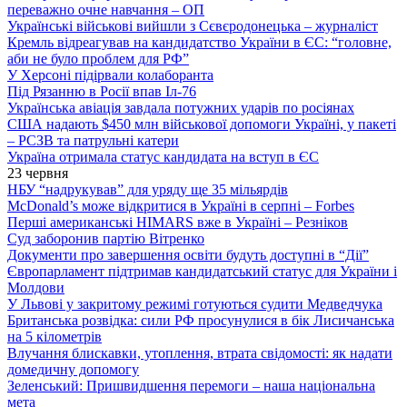
переважно очне навчання – ОП
Українські військові вийшли з Сєвєродонецька – журналіст
Кремль відреагував на кандидатство України в ЄС: “головне,
аби не було проблем для РФ”
У Херсоні підірвали колаборанта
Під Рязанню в Росії впав Іл-76
Українська авіація завдала потужних ударів по росіянах
США надають $450 млн військової допомоги Україні, у пакеті
– РСЗВ та патрульні катери
Україна отримала статус кандидата на вступ в ЄС
23 червня
НБУ “надрукував” для уряду ще 35 мільярдів
McDonald’s може відкритися в Україні в серпні – Forbes
Перші американські HIMARS вже в Україні – Резніков
Суд заборонив партію Вітренко
Документи про завершення освіти будуть доступні в “Дії”
Європарламент підтримав кандидатський статус для України і
Молдови
У Львові у закритому режимі готуються судити Медведчука
Британська розвідка: сили РФ просунулися в бік Лисичанська
на 5 кілометрів
Влучання блискавки, утоплення, втрата свідомості: як надати
домедичну допомогу
Зеленський: Пришвидшення перемоги – наша національна
мета