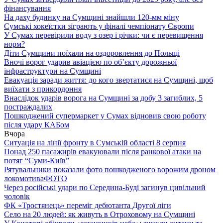
фінансування
На даху будинку на Сумщині знайшли 120-мм міну
Сумські хокеїстки зіграють у фіналі чемпіонату Європи
У Сумах перевірили воду з озер і річки: чи є перевищення
норм?
Діти Сумщини поїхали на оздоровлення до Польщі
Вночі ворог ударив авіацією по обʼєкту дорожньої
інфраструктури на Сумщині
Евакуація заради життя: до кого звертатися на Сумщині, щоб
виїхати з прикордоння
Внаслідок ударів ворога на Сумщині за добу 3 загиблих, 5
постраждалих
Пошкоджений супермаркет у Сумах відновив свою роботу
після удару КАБом
Вчора
Ситуація на лінії фронту в Сумській області 8 серпня
Понад 250 пасажирів евакуювали після ранкової атаки на
потяг “Суми-Київ”
Рятувальники показали фото пошкодженого ворожим дроном
локомотива
ФОТО
Через російські удари по Середина-Буді загинув цивільний
чоловік
ФК «Тростянець» переміг дебютанта Другої ліги
Село на 20 людей: як живуть в Отроховому на Сумщині