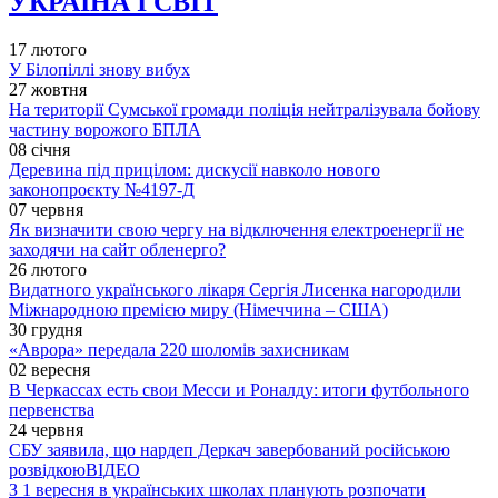
УКРАЇНА І СВІТ
17 лютого
У Білопіллі знову вибух
27 жовтня
На території Сумської громади поліція нейтралізувала бойову
частину ворожого БПЛА
08 січня
Деревина під прицілом: дискусії навколо нового
законопроєкту №4197-Д
07 червня
Як визначити свою чергу на відключення електроенергії не
заходячи на сайт обленерго?
26 лютого
Видатного українського лікаря Сергія Лисенка нагородили
Міжнародною премією миру (Німеччина – США)
30 грудня
«Аврора» передала 220 шоломів захисникам
02 вересня
В Черкассах есть свои Месси и Роналду: итоги футбольного
первенства
24 червня
СБУ заявила, що нардеп Деркач завербований російською
розвідкою
ВІДЕО
З 1 вересня в українських школах планують розпочати