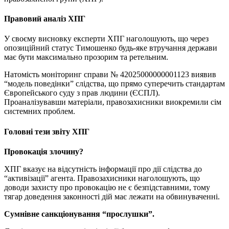
Правовий аналіз ХПГ
У своєму висновку експерти ХПГ наголошують, що через
опозиційний статус Тимошенко будь-яке втручання держави
має бути максимально прозорим та ретельним.
Натомість моніторинг справи № 42025000000001123 виявив
“модель поведінки” слідства, що прямо суперечить стандартам
Європейського суду з прав людини (ЄСПЛ).
Проаналізувавши матеріали, правозахисники виокремили сім
системних проблем.
Головні тези звіту ХПГ
Провокація злочину?
ХПГ вказує на відсутність інформації про дії слідства до
“активізації” агента. Правозахисники наголошують, що
доводи захисту про провокацію не є безпідставними, тому
тягар доведення законності дій має лежати на обвинуваченні.
Сумнівне санкціонування “прослушки”.