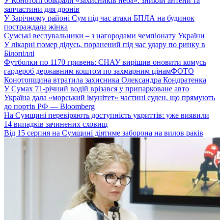
У Конотопі обікрали «захисників неба»: зникли антени та
запчастини для дронів
У Зарічному районі Сум під час атаки БПЛА на будинок
постраждала жінка
Сумські веслувальники – з нагородами чемпіонату України
У лікарні помер дідусь, поранений під час удару по ринку в
Білопіллі
Футболки по 1170 гривень: СНАУ вирішив оновити комусь
гардероб державним коштом по захмарним цінам
ФОТО
Конотопщина втратила захисника Олександра Кондратенка
У Сумах 71-річний водій врізався у припарковане авто
Україна дала «морський імунітет» частині суден, що прямують
до портів РФ — Bloomberg
На Сумщині перевіряють доступність укриттів: уже виявили
14 випадків зачинених сховищ
Від 15 серпня на Сумщині діятиме заборона на вилов раків