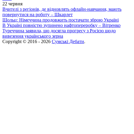
22 червня
Вчителі з регіонів, де відновлять офлайн-навчання, мають
повернутися на роботу – Шкарлет
Шольц: Німеччина продовжить постачати зброю Україні
В Україні повністю зупинено нафтопереробку – Вітренко
Туреччина заявила, що досягла прогресу з Росією щодо
вивезення українського зерна
Copyright © 2016 - 2026
Сумські Дебати
.