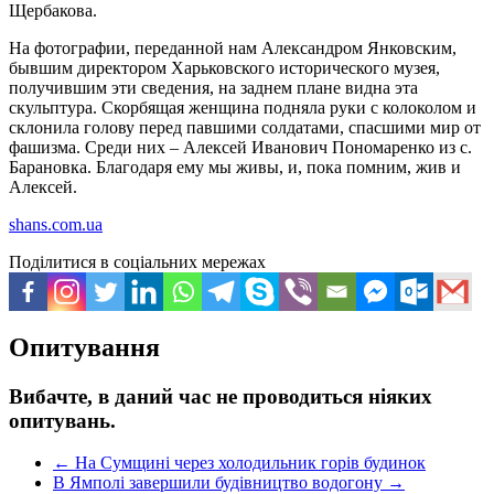
Щербакова.
На фотографии, переданной нам Александром Янковским,
бывшим директором Харьковского исторического музея,
получившим эти сведения, на заднем плане видна эта
скульптура. Скорбящая женщина подняла руки с колоколом и
склонила голову перед павшими солдатами, спасшими мир от
фашизма. Среди них – Алексей Иванович Пономаренко из с.
Барановка. Благодаря ему мы живы, и, пока помним, жив и
Алексей.
shans.com.ua
Поділитися в соціальних мережах
Опитування
Вибачте, в даний час не проводиться ніяких
опитувань.
←
На Сумщині через холодильник горів будинок
В Ямполі завершили будівництво водогону
→