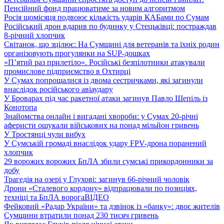
Пенсійний фонд працюватиме за новим алгоритмом
Росія щомісяця подвоює кількість ударів КАБами по Сумам
Російський дрон вдарив по будинку у Стецьківці: постраждав
8-річний хлопчик
Світанок, що зцілює: На Сумщині для ветеранів та їхніх родин
організовують прогулянки на SUP-дошках
«П’ятий раз прилетіло». Російські безпілотники атакували
промислове підприємство в Охтирці
У Сумах попрощалися із двома сестричками, які загинули
внаслідок російського авіаудару
У Броварах під час ракетної атаки загинув Павло Шепіль із
Конотопа
Знайомства онлайн і вигадані хвороби: у Сумах 20-річні
аферисти ошукали військових на понад мільйон гривень
У Тростянці чули вибух
У Сумській громаді внаслідок удару FPV-дрона поранений
хлопчик
29 ворожих ворожих БпЛА збили сумські прикордонники за
добу
Трагедія на озері у Глухові: загинув 66-річний чоловік
Дрони «Сталевого кордону» відпрацювали по позиціях,
техніці та БпЛА ворога
ВІДЕО
Фейковий «Радар України» та дзвінок із «банку»: двоє жителів
Сумщини втратили понад 230 тисяч гривень