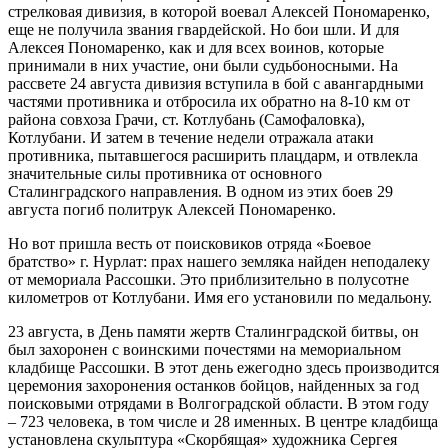
стрелковая дивизия, в которой воевал Алексей Пономаренко,
еще не получила звания гвардейской. Но бои шли. И для
Алексея Пономаренко, как и для всех воинов, которые
принимали в них участие, они были судьбоносными. На
рассвете 24 августа дивизия вступила в бой с авангардными
частями противника и отбросила их обратно на 8-10 км от
района совхоза Грачи, ст. Котлубань (Самофаловка),
Котлубани. И затем в течение недели отражала атаки
противника, пытавшегося расширить плацдарм, и отвлекла
значительные силы противника от основного
Сталинградского направления. В одном из этих боев 29
августа погиб политрук Алексей Пономаренко.
Но вот пришла весть от поисковиков отряда «Боевое
братство» г. Нурлат: прах нашего земляка найден неподалеку
от мемориала Рассошки. Это приблизительно в полусотне
километров от Котлубани. Имя его установили по медальону.
23 августа, в День памяти жертв Сталинградской битвы, он
был захоронен с воинскими почестями на мемориальном
кладбище Рассошки. В этот день ежегодно здесь производится
церемония захоронения останков бойцов, найденных за год
поисковыми отрядами в Волгоградской области. В этом году
– 723 человека, в том числе и 28 именных. В центре кладбища
установлена скульптура «Скорбящая» художника Сергея