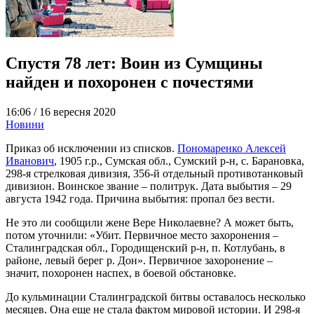
Спустя 78 лет: Воин из Сумщины
найден и похоронен с почестями
16:06 /
16 вересня 2020
Новини
Приказ об исключении из списков.
Пономаренко Алексей
Иванович
, 1905 г.р., Сумская обл., Сумский р-н, с. Барановка,
298-я стрелковая дивизия, 356-й отдельный противотанковый
дивизион. Воинское звание – политрук. Дата выбытия – 29
августа 1942 года. Причина выбытия: пропал без вести.
Не это ли сообщили жене Вере Николаевне? А может быть,
потом уточнили: «Убит. Первичное место захоронения –
Сталинградская обл., Городищенский р-н, п. Котлубань, в
районе, левый берег р. Дон». Первичное захоронение –
значит, похоронен наспех, в боевой обстановке.
До кульминации Сталинградской битвы оставалось несколько
месяцев. Она еще не стала фактом мировой истории. И 298-я