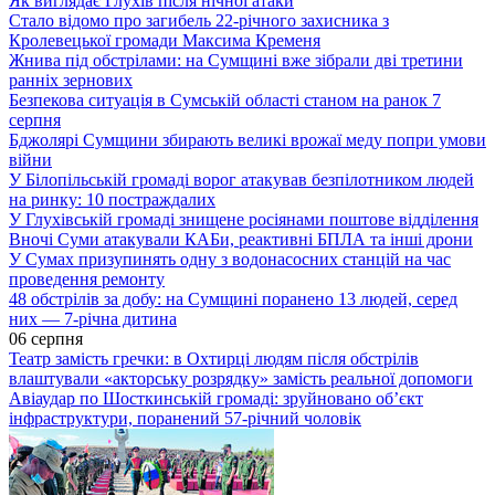
Як виглядає Глухів після нічної атаки
Стало відомо про загибель 22-річного захисника з
Кролевецької громади Максима Кременя
Жнива під обстрілами: на Сумщині вже зібрали дві третини
ранніх зернових
Безпекова ситуація в Сумській області станом на ранок 7
серпня
Бджолярі Сумщини збирають великі врожаї меду попри умови
війни
У Білопільській громаді ворог атакував безпілотником людей
на ринку: 10 постраждалих
У Глухівській громаді знищене росіянами поштове відділення
Вночі Суми атакували КАБи, реактивні БПЛА та інші дрони
У Сумах призупинять одну з водонасосних станцій на час
проведення ремонту
48 обстрілів за добу: на Сумщині поранено 13 людей, серед
них — 7-річна дитина
06 серпня
Театр замість гречки: в Охтирці людям після обстрілів
влаштували «акторську розрядку» замість реальної допомоги
Авіаудар по Шосткинській громаді: зруйновано об’єкт
інфраструктури, поранений 57-річний чоловік