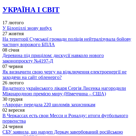
УКРАЇНА І СВІТ
17 лютого
У Білопіллі знову вибух
27 жовтня
На території Сумської громади поліція нейтралізувала бойову
частину ворожого БПЛА
08 січня
Деревина під прицілом: дискусії навколо нового
законопроєкту №4197-Д
07 червня
Як визначити свою чергу на відключення електроенергії не
заходячи на сайт обленерго?
26 лютого
Видатного українського лікаря Сергія Лисенка нагородили
Міжнародною премією миру (Німеччина – США)
30 грудня
«Аврора» передала 220 шоломів захисникам
02 вересня
В Черкассах есть свои Месси и Роналду: итоги футбольного
первенства
24 червня
СБУ заявила, що нардеп Деркач завербований російською