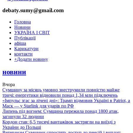
debaty.sumy@gmail.com
Головна
Новини
УКРАЇНА І СВІТ
Публікації
афіша
Карикатури
контакти
+
Додати новину
новини
Вчора
Сумщину за місяць умовно знеструмили повністю майже
тричі: енергетики відновили понад 1,34 млн підключень
«Імпульс згас за лічені дні»: Трамп відмовив Україні в Patriot, а
Маск — у Starlink для ударів по РФ
Липень під вогнем: Сумщина пережила понад 1800 атак,
загинули 32 людини
Кордон став: 6,5 тисячі вантажівок застрягли на виїзді з
України до Польщі
Ветеранам Сумщини спростять доступ до пенсій і виплат: