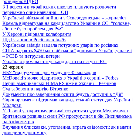
розвідкою
ВІДЕО
З 1 вересня в українських школах планують розпочати
переважно очне навчання – ОП
Українські військові вийшли з Сєвєродонецька – журналіст
Кремль відреагував на кандидатство України в ЄС: “головне,
аби не було проблем для РФ”
У Херсоні підірвали колаборанта
Під Рязанню в Росії впав Іл-76
Українська авіація завдала потужних ударів по росіянах
США надають $450 млн військової допомоги Україні, у пакеті
– РСЗВ та патрульні катери
Україна отримала статус кандидата на вступ в ЄС
23 червня
НБУ “надрукував” для уряду ще 35 мільярдів
McDonald’s може відкритися в Україні в серпні – Forbes
Перші американські HIMARS вже в Україні – Резніков
Суд заборонив партію Вітренко
Документи про завершення освіти будуть доступні в “Дії”
Європарламент підтримав кандидатський статус для України і
Молдови
У Львові у закритому режимі готуються судити Медведчука
Британська розвідка: сили РФ просунулися в бік Лисичанська
на 5 кілометрів
Влучання блискавки, утоплення, втрата свідомості: як надати
домедичну допомогу