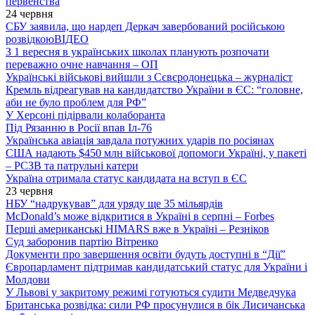
первенства
24 червня
СБУ заявила, що нардеп Деркач завербований російською
розвідкою
ВІДЕО
З 1 вересня в українських школах планують розпочати
переважно очне навчання – ОП
Українські військові вийшли з Сєвєродонецька – журналіст
Кремль відреагував на кандидатство України в ЄС: “головне,
аби не було проблем для РФ”
У Херсоні підірвали колаборанта
Під Рязанню в Росії впав Іл-76
Українська авіація завдала потужних ударів по росіянах
США надають $450 млн військової допомоги Україні, у пакеті
– РСЗВ та патрульні катери
Україна отримала статус кандидата на вступ в ЄС
23 червня
НБУ “надрукував” для уряду ще 35 мільярдів
McDonald’s може відкритися в Україні в серпні – Forbes
Перші американські HIMARS вже в Україні – Резніков
Суд заборонив партію Вітренко
Документи про завершення освіти будуть доступні в “Дії”
Європарламент підтримав кандидатський статус для України і
Молдови
У Львові у закритому режимі готуються судити Медведчука
Британська розвідка: сили РФ просунулися в бік Лисичанська