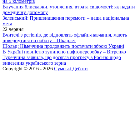
на 5 кілометрів
Влучання блискавки, утоплення, втрата свідомості: як надати
домедичну допомогу
Зеленський: Пришвидшення перемоги – наша національна
мета
22 червня
Вчителі з регіонів, де відновлять офлайн-навчання, мають
повернутися на роботу – Шкарлет
Шольц: Німеччина продовжить постачати зброю Україні
В Україні повністю зупинено нафтопереробку – Вітренко
Туреччина заявила, що досягла прогресу з Росією щодо
вивезення українського зерна
Copyright © 2016 - 2026
Сумські Дебати
.