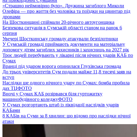
на прикордонні Сумщини
«Страшно неймовірно було». Дружина загиблого Миколи
Олефіра — про життя без чоловіка та поїздки на цвинтар під
дронами
На Шосткинщині спіймали 20-річного автоугонщика
Безпекова ситуація в Сумській області станом на ранок 6
серпня
Увечері Шосткинську громаду атакували безпілотники
У Сумській громаді приймають документи на матеріальну
допомогу дітям загиблих захисників і захисниць на 2027 рік
Троє людей перебувають у лікарні після нічних ударів КАБ по
Сумах
Вранці під ударом ворога опинилася Глухівська громада
До трьох університетів Сум подали майже 11,8 тисячі заяв на
вступ
Наслідки ще одного нічного удару по Сумах: бомба пробила
дах ТЦ
ФОТО
Вночі у Сумах КАБ розірвався біля гуртожитку
машинобудівного коледжу
ФОТО
У Сумах розгортають штаб із ліквідації наслідків ударів
КАБами
8 КАБів на Суми за 8 хвилин: що відомо про наслідки нічної
атаки