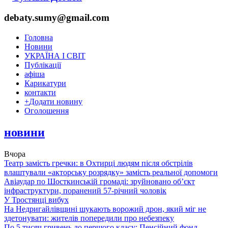
debaty.sumy@gmail.com
Головна
Новини
УКРАЇНА І СВІТ
Публікації
афіша
Карикатури
контакти
+
Додати новину
Оголошення
новини
Вчора
Театр замість гречки: в Охтирці людям після обстрілів
влаштували «акторську розрядку» замість реальної допомоги
Авіаудар по Шосткинській громаді: зруйновано об’єкт
інфраструктури, поранений 57-річний чоловік
У Тростянці вибух
На Недригайлівщині шукають ворожий дрон, який міг не
здетонувати: жителів попередили про небезпеку
По 5 тисяч гривень до першого класу: Пенсійний фонд