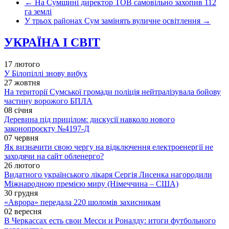
←
На Сумщині директор ТОВ самовільно захопив 112
га землі
У трьох районах Сум замінять вуличне освітлення
→
УКРАЇНА І СВІТ
17 лютого
У Білопіллі знову вибух
27 жовтня
На території Сумської громади поліція нейтралізувала бойову
частину ворожого БПЛА
08 січня
Деревина під прицілом: дискусії навколо нового
законопроєкту №4197-Д
07 червня
Як визначити свою чергу на відключення електроенергії не
заходячи на сайт обленерго?
26 лютого
Видатного українського лікаря Сергія Лисенка нагородили
Міжнародною премією миру (Німеччина – США)
30 грудня
«Аврора» передала 220 шоломів захисникам
02 вересня
В Черкассах есть свои Месси и Роналду: итоги футбольного