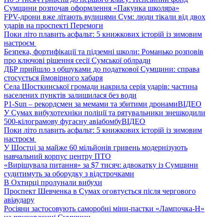
Сумщини розпочав оформлення «Пакунка школяра»
FPV-дрони вже літають вулицями Сум: люди тікали від двох
ударів на проспекті Перемоги
Поки літо плавить асфальт: 5 книжкових історій із зимовим
настроєм
Безпека, фортифікації та підземні школи: Романько розповів
про ключові рішення сесії Сумської облради
ДБР прийшло з обшуками до податкової Сумщини: справа
стосується ймовірного хабаря
Села Шосткинської громади накрила серія ударів: частина
населених пунктів залишилася без води
P1-Sun – рекордсмен за мемами та збитими дронами
ВІДЕО
У Сумах вибухотехніки поліції та рятувальники знешкодили
500-кілограмову фугасну авіабомбу
ВІДЕО
Поки літо плавить асфальт: 5 книжкових історій із зимовим
настроєм
У Шостці за майже 60 мільйонів гривень модернізують
навчальний корпус центру ПТО
«Вирішувала питання» за $7 тисяч: адвокатку із Сумщини
судитимуть за оборудку з відстрочками
В Охтирці пролунали вибухи
Проспект Шевченка в Сумах оговтується після чергового
авіаудару
Росіяни застосовують саморобні міни-пастки «Лампочка-Н»