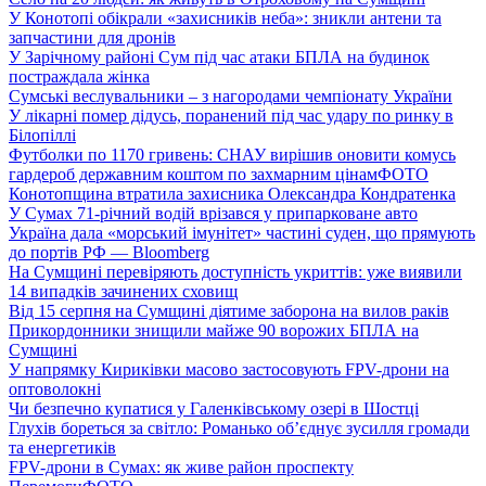
У Конотопі обікрали «захисників неба»: зникли антени та
запчастини для дронів
У Зарічному районі Сум під час атаки БПЛА на будинок
постраждала жінка
Сумські веслувальники – з нагородами чемпіонату України
У лікарні помер дідусь, поранений під час удару по ринку в
Білопіллі
Футболки по 1170 гривень: СНАУ вирішив оновити комусь
гардероб державним коштом по захмарним цінам
ФОТО
Конотопщина втратила захисника Олександра Кондратенка
У Сумах 71-річний водій врізався у припарковане авто
Україна дала «морський імунітет» частині суден, що прямують
до портів РФ — Bloomberg
На Сумщині перевіряють доступність укриттів: уже виявили
14 випадків зачинених сховищ
Від 15 серпня на Сумщині діятиме заборона на вилов раків
Прикордонники знищили майже 90 ворожих БПЛА на
Сумщині
У напрямку Кириківки масово застосовують FPV-дрони на
оптоволокні
Чи безпечно купатися у Галенківському озері в Шостці
Глухів бореться за світло: Романько об’єднує зусилля громади
та енергетиків
FPV-дрони в Сумах: як живе район проспекту