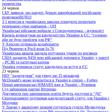
первенства
24 червня
СБУ заявила, що нардеп Деркач завербований російською
розвідкою
ВІДЕО
З 1 вересня в українських школах планують розпочати
переважно очне навчання – ОП
Українські військові вийшли з Сєвєродонецька – журналіст
Кремль відреагував на кандидатство України в ЄС: “головне,
аби не було проблем для РФ”
У Херсоні підірвали колаборанта
Під Рязанню в Росії впав Іл-76
Українська авіація завдала потужних ударів по росіянах
США надають $450 млн військової допомоги Україні, у пакеті
– РСЗВ та патрульні катери
Україна отримала статус кандидата на вступ в ЄС
23 червня
НБУ “надрукував” для уряду ще 35 мільярдів
McDonald’s може відкритися в Україні в серпні – Forbes
Перші американські HIMARS вже в Україні – Резніков
Суд заборонив партію Вітренко
Документи про завершення освіти будуть доступні в “Дії”
Європарламент підтримав кандидатський статус для України і
Молдови
У Львові у закритому режимі готуються судити Медведчука
Британська розвідка: сили РФ просунулися в бік Лисичанська