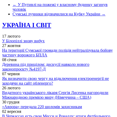
←
У Путивлі на пожежі у власному будинку загинув
чоловік
Сумські лучники відзначилися на Кубку України
→
УКРАЇНА І СВІТ
17 лютого
У Білопіллі знову вибух
27 жовтня
На території Сумської громади поліція нейтралізувала бойову
частину ворожого БПЛА
08 січня
Деревина під прицілом: дискусії навколо нового
законопроєкту №4197-Д
07 червня
Як визначити свою чергу на відключення електроенергії не
заходячи на сайт обленерго?
26 лютого
Видатного українського лікаря Сергія Лисенка нагородили
Міжнародною премією миру (Німеччина – США)
30 грудня
«Аврора» передала 220 шоломів захисникам
02 вересня
В Черкассах есть свои Месси и Роналду: итоги футбольного