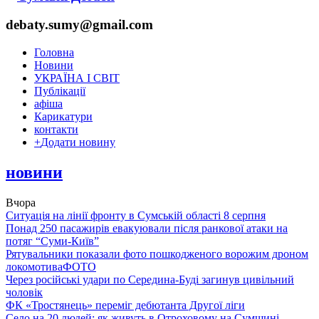
debaty.sumy@gmail.com
Головна
Новини
УКРАЇНА І СВІТ
Публікації
афіша
Карикатури
контакти
+
Додати новину
новини
Вчора
Ситуація на лінії фронту в Сумській області 8 серпня
Понад 250 пасажирів евакуювали після ранкової атаки на
потяг “Суми-Київ”
Рятувальники показали фото пошкодженого ворожим дроном
локомотива
ФОТО
Через російські удари по Середина-Буді загинув цивільний
чоловік
ФК «Тростянець» переміг дебютанта Другої ліги
Село на 20 людей: як живуть в Отроховому на Сумщині