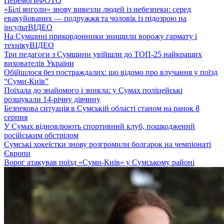
Перемоги
ФОТО
«Білі янголи» знову вивезли людей із небезпеки: серед
евакуйованих — подружжя та чоловік із підозрою на
інсульт
ВІДЕО
На Сумщині прикордонники знищили ворожу гармату і
техніку
ВІДЕО
Три педагоги з Сумщини увійшли до ТОП-25 найкращих
вихователів України
Обійшлося без постраждалих: що відомо про влучання у поїзд
“Суми-Київ”
Поїхала до знайомого і зникла: у Сумах поліцейські
розшукали 14-річну дівчину
Безпекова ситуація в Сумській області станом на ранок 8
серпня
У Сумах відновлюють спортивний клуб, пошкоджений
російським обстрілом
Сумські хокеїстки знову розгромили болгарок на чемпіонаті
Європи
Ворог атакував поїзд «Суми-Київ» у Сумському районі