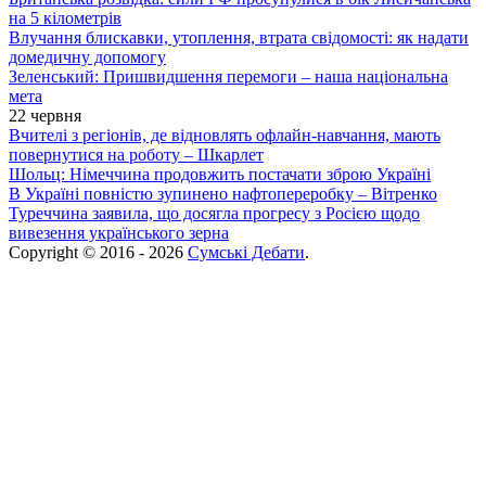
на 5 кілометрів
Влучання блискавки, утоплення, втрата свідомості: як надати
домедичну допомогу
Зеленський: Пришвидшення перемоги – наша національна
мета
22 червня
Вчителі з регіонів, де відновлять офлайн-навчання, мають
повернутися на роботу – Шкарлет
Шольц: Німеччина продовжить постачати зброю Україні
В Україні повністю зупинено нафтопереробку – Вітренко
Туреччина заявила, що досягла прогресу з Росією щодо
вивезення українського зерна
Copyright © 2016 - 2026
Сумські Дебати
.