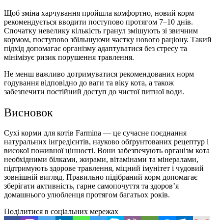
Щоб зміна харчування пройшла комфортно, новий корм
рекомендується вводити поступово протягом 7–10 днів.
Спочатку невелику кількість гранул змішують зі звичним
кормом, поступово збільшуючи частку нового раціону. Такий
підхід допомагає організму адаптуватися без стресу та
мінімізує ризик порушення травлення.
Не менш важливо дотримуватися рекомендованих норм
годування відповідно до ваги та віку кота, а також
забезпечити постійний доступ до чистої питної води.
Висновок
Сухі корми для котів Farmina — це сучасне поєднання
натуральних інгредієнтів, науково обґрунтованих рецептур і
високої поживної цінності. Вони забезпечують організм кота
необхідними білками, жирами, вітамінами та мінералами,
підтримують здорове травлення, міцний імунітет і чудовий
зовнішній вигляд. Правильно підібраний корм допомагає
зберігати активність, гарне самопочуття та здоров’я
домашнього улюбленця протягом багатьох років.
Поділитися в соціальних мережах