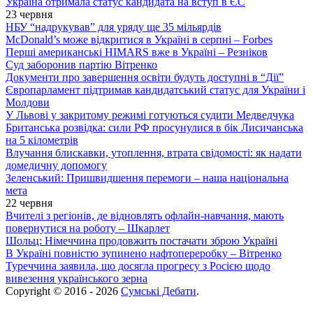
Україна отримала статус кандидата на вступ в ЄС
23 червня
НБУ “надрукував” для уряду ще 35 мільярдів
McDonald’s може відкритися в Україні в серпні – Forbes
Перші американські HIMARS вже в Україні – Резніков
Суд заборонив партію Вітренко
Документи про завершення освіти будуть доступні в “Дії”
Європарламент підтримав кандидатський статус для України і
Молдови
У Львові у закритому режимі готуються судити Медведчука
Британська розвідка: сили РФ просунулися в бік Лисичанська
на 5 кілометрів
Влучання блискавки, утоплення, втрата свідомості: як надати
домедичну допомогу
Зеленський: Пришвидшення перемоги – наша національна
мета
22 червня
Вчителі з регіонів, де відновлять офлайн-навчання, мають
повернутися на роботу – Шкарлет
Шольц: Німеччина продовжить постачати зброю Україні
В Україні повністю зупинено нафтопереробку – Вітренко
Туреччина заявила, що досягла прогресу з Росією щодо
вивезення українського зерна
Copyright © 2016 - 2026
Сумські Дебати
.