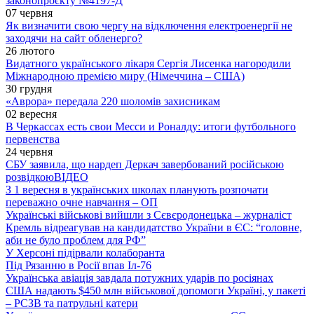
законопроєкту №4197-Д
07 червня
Як визначити свою чергу на відключення електроенергії не
заходячи на сайт обленерго?
26 лютого
Видатного українського лікаря Сергія Лисенка нагородили
Міжнародною премією миру (Німеччина – США)
30 грудня
«Аврора» передала 220 шоломів захисникам
02 вересня
В Черкассах есть свои Месси и Роналду: итоги футбольного
первенства
24 червня
СБУ заявила, що нардеп Деркач завербований російською
розвідкою
ВІДЕО
З 1 вересня в українських школах планують розпочати
переважно очне навчання – ОП
Українські військові вийшли з Сєвєродонецька – журналіст
Кремль відреагував на кандидатство України в ЄС: “головне,
аби не було проблем для РФ”
У Херсоні підірвали колаборанта
Під Рязанню в Росії впав Іл-76
Українська авіація завдала потужних ударів по росіянах
США надають $450 млн військової допомоги Україні, у пакеті
– РСЗВ та патрульні катери