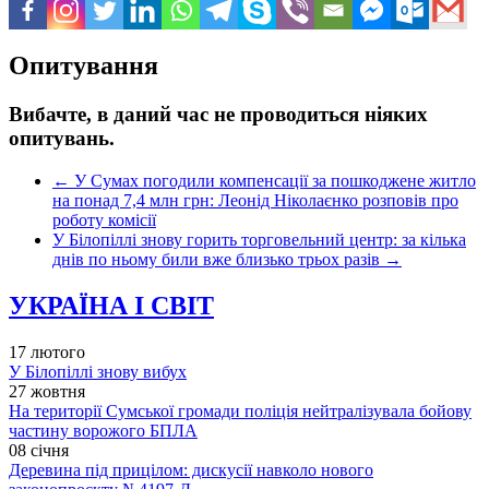
Опитування
Вибачте, в даний час не проводиться ніяких
опитувань.
←
У Сумах погодили компенсації за пошкоджене житло
на понад 7,4 млн грн: Леонід Ніколаєнко розповів про
роботу комісії
У Білопіллі знову горить торговельний центр: за кілька
днів по ньому били вже близько трьох разів
→
УКРАЇНА І СВІТ
17 лютого
У Білопіллі знову вибух
27 жовтня
На території Сумської громади поліція нейтралізувала бойову
частину ворожого БПЛА
08 січня
Деревина під прицілом: дискусії навколо нового