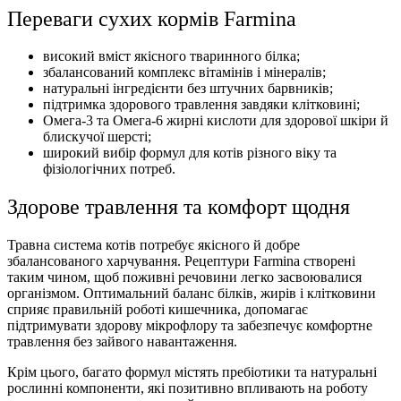
Переваги сухих кормів Farmina
високий вміст якісного тваринного білка;
збалансований комплекс вітамінів і мінералів;
натуральні інгредієнти без штучних барвників;
підтримка здорового травлення завдяки клітковині;
Омега-3 та Омега-6 жирні кислоти для здорової шкіри й
блискучої шерсті;
широкий вибір формул для котів різного віку та
фізіологічних потреб.
Здорове травлення та комфорт щодня
Травна система котів потребує якісного й добре
збалансованого харчування. Рецептури Farmina створені
таким чином, щоб поживні речовини легко засвоювалися
організмом. Оптимальний баланс білків, жирів і клітковини
сприяє правильній роботі кишечника, допомагає
підтримувати здорову мікрофлору та забезпечує комфортне
травлення без зайвого навантаження.
Крім цього, багато формул містять пребіотики та натуральні
рослинні компоненти, які позитивно впливають на роботу