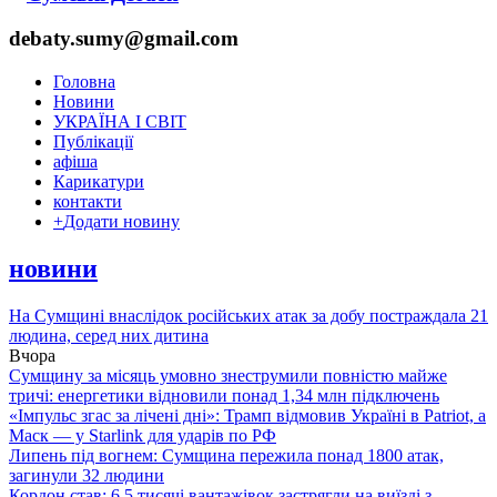
debaty.sumy@gmail.com
Головна
Новини
УКРАЇНА І СВІТ
Публікації
афіша
Карикатури
контакти
+
Додати новину
новини
На Сумщині внаслідок російських атак за добу постраждала 21
людина, серед них дитина
Вчора
Сумщину за місяць умовно знеструмили повністю майже
тричі: енергетики відновили понад 1,34 млн підключень
«Імпульс згас за лічені дні»: Трамп відмовив Україні в Patriot, а
Маск — у Starlink для ударів по РФ
Липень під вогнем: Сумщина пережила понад 1800 атак,
загинули 32 людини
Кордон став: 6,5 тисячі вантажівок застрягли на виїзді з