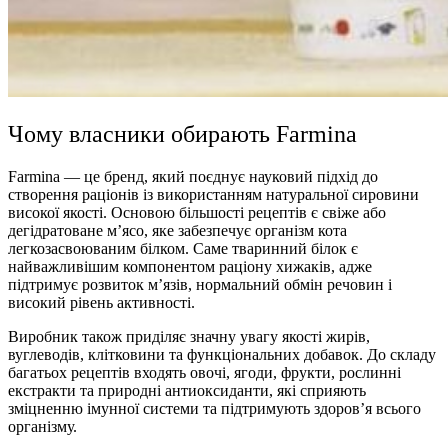
Чому власники обирають Farmina
Farmina — це бренд, який поєднує науковий підхід до
створення раціонів із використанням натуральної сировини
високої якості. Основою більшості рецептів є свіже або
дегідратоване м’ясо, яке забезпечує організм кота
легкозасвоюваним білком. Саме тваринний білок є
найважливішим компонентом раціону хижаків, адже
підтримує розвиток м’язів, нормальний обмін речовин і
високий рівень активності.
Виробник також приділяє значну увагу якості жирів,
вуглеводів, клітковини та функціональних добавок. До складу
багатьох рецептів входять овочі, ягоди, фрукти, рослинні
екстракти та природні антиоксиданти, які сприяють
зміцненню імунної системи та підтримують здоров’я всього
організму.