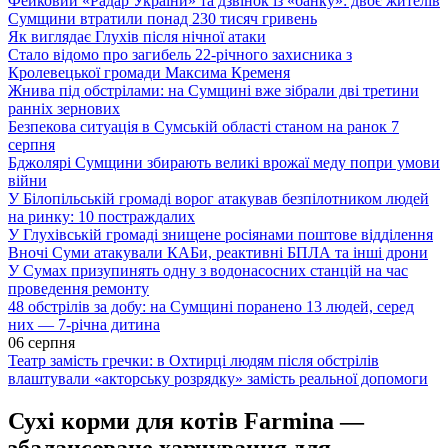
Фейковий «Радар України» та дзвінок із «банку»: двоє жителів
Сумщини втратили понад 230 тисяч гривень
Як виглядає Глухів після нічної атаки
Стало відомо про загибель 22-річного захисника з
Кролевецької громади Максима Кременя
Жнива під обстрілами: на Сумщині вже зібрали дві третини
ранніх зернових
Безпекова ситуація в Сумській області станом на ранок 7
серпня
Бджолярі Сумщини збирають великі врожаї меду попри умови
війни
У Білопільській громаді ворог атакував безпілотником людей
на ринку: 10 постраждалих
У Глухівській громаді знищене росіянами поштове відділення
Вночі Суми атакували КАБи, реактивні БПЛА та інші дрони
У Сумах призупинять одну з водонасосних станцій на час
проведення ремонту
48 обстрілів за добу: на Сумщині поранено 13 людей, серед
них — 7-річна дитина
06 серпня
Театр замість гречки: в Охтирці людям після обстрілів
влаштували «акторську розрядку» замість реальної допомоги
Сухі корми для котів Farmina —
збалансоване харчування для