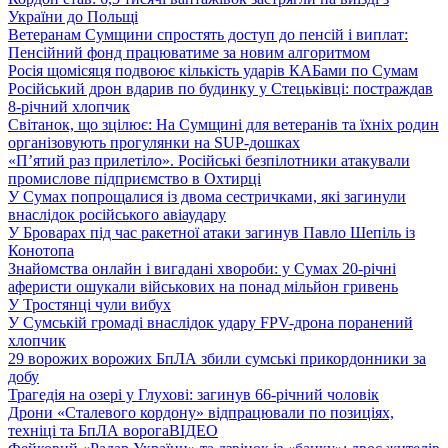
України до Польщі
Ветеранам Сумщини спростять доступ до пенсій і виплат:
Пенсійний фонд працюватиме за новим алгоритмом
Росія щомісяця подвоює кількість ударів КАБами по Сумам
Російський дрон вдарив по будинку у Стецьківці: постраждав
8-річний хлопчик
Світанок, що зцілює: На Сумщині для ветеранів та їхніх родин
організовують прогулянки на SUP-дошках
«П’ятий раз прилетіло». Російські безпілотники атакували
промислове підприємство в Охтирці
У Сумах попрощалися із двома сестричками, які загинули
внаслідок російського авіаудару
У Броварах під час ракетної атаки загинув Павло Шепіль із
Конотопа
Знайомства онлайн і вигадані хвороби: у Сумах 20-річні
аферисти ошукали військових на понад мільйон гривень
У Тростянці чули вибух
У Сумській громаді внаслідок удару FPV-дрона поранений
хлопчик
29 ворожих ворожих БпЛА збили сумські прикордонники за
добу
Трагедія на озері у Глухові: загинув 66-річний чоловік
Дрони «Сталевого кордону» відпрацювали по позиціях,
техніці та БпЛА ворога
ВІДЕО