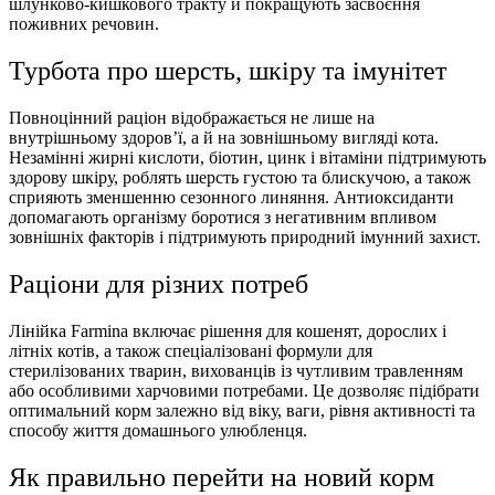
шлунково-кишкового тракту й покращують засвоєння
поживних речовин.
Турбота про шерсть, шкіру та імунітет
Повноцінний раціон відображається не лише на
внутрішньому здоров’ї, а й на зовнішньому вигляді кота.
Незамінні жирні кислоти, біотин, цинк і вітаміни підтримують
здорову шкіру, роблять шерсть густою та блискучою, а також
сприяють зменшенню сезонного линяння. Антиоксиданти
допомагають організму боротися з негативним впливом
зовнішніх факторів і підтримують природний імунний захист.
Раціони для різних потреб
Лінійка Farmina включає рішення для кошенят, дорослих і
літніх котів, а також спеціалізовані формули для
стерилізованих тварин, вихованців із чутливим травленням
або особливими харчовими потребами. Це дозволяє підібрати
оптимальний корм залежно від віку, ваги, рівня активності та
способу життя домашнього улюбленця.
Як правильно перейти на новий корм