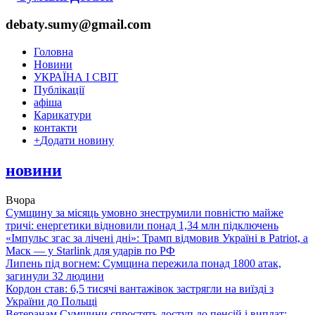
debaty.sumy@gmail.com
Головна
Новини
УКРАЇНА І СВІТ
Публікації
афіша
Карикатури
контакти
+
Додати новину
новини
Вчора
Сумщину за місяць умовно знеструмили повністю майже
тричі: енергетики відновили понад 1,34 млн підключень
«Імпульс згас за лічені дні»: Трамп відмовив Україні в Patriot, а
Маск — у Starlink для ударів по РФ
Липень під вогнем: Сумщина пережила понад 1800 атак,
загинули 32 людини
Кордон став: 6,5 тисячі вантажівок застрягли на виїзді з
України до Польщі
Ветеранам Сумщини спростять доступ до пенсій і виплат: