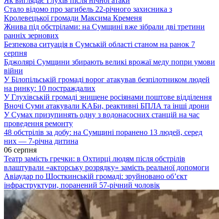
Як виглядає Глухів після нічної атаки
Стало відомо про загибель 22-річного захисника з
Кролевецької громади Максима Кременя
Жнива під обстрілами: на Сумщині вже зібрали дві третини
ранніх зернових
Безпекова ситуація в Сумській області станом на ранок 7
серпня
Бджолярі Сумщини збирають великі врожаї меду попри умови
війни
У Білопільській громаді ворог атакував безпілотником людей
на ринку: 10 постраждалих
У Глухівській громаді знищене росіянами поштове відділення
Вночі Суми атакували КАБи, реактивні БПЛА та інші дрони
У Сумах призупинять одну з водонасосних станцій на час
проведення ремонту
48 обстрілів за добу: на Сумщині поранено 13 людей, серед
них — 7-річна дитина
06 серпня
Театр замість гречки: в Охтирці людям після обстрілів
влаштували «акторську розрядку» замість реальної допомоги
Авіаудар по Шосткинській громаді: зруйновано об’єкт
інфраструктури, поранений 57-річний чоловік