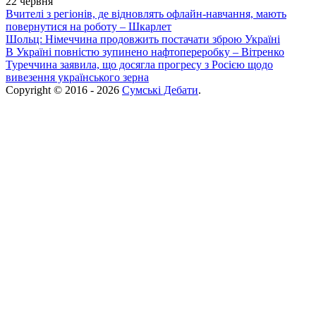
22 червня
Вчителі з регіонів, де відновлять офлайн-навчання, мають
повернутися на роботу – Шкарлет
Шольц: Німеччина продовжить постачати зброю Україні
В Україні повністю зупинено нафтопереробку – Вітренко
Туреччина заявила, що досягла прогресу з Росією щодо
вивезення українського зерна
Copyright © 2016 - 2026
Сумські Дебати
.