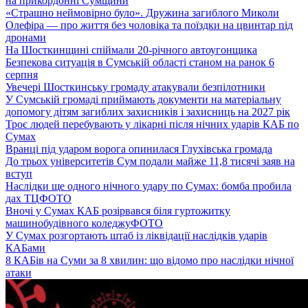
на прикордонні Сумщини
«Страшно неймовірно було». Дружина загиблого Миколи
Олефіра — про життя без чоловіка та поїздки на цвинтар під
дронами
На Шосткинщині спіймали 20-річного автоугонщика
Безпекова ситуація в Сумській області станом на ранок 6
серпня
Увечері Шосткинську громаду атакували безпілотники
У Сумській громаді приймають документи на матеріальну
допомогу дітям загиблих захисників і захисниць на 2027 рік
Троє людей перебувають у лікарні після нічних ударів КАБ по
Сумах
Вранці під ударом ворога опинилася Глухівська громада
До трьох університетів Сум подали майже 11,8 тисячі заяв на
вступ
Наслідки ще одного нічного удару по Сумах: бомба пробила
дах ТЦ
ФОТО
Вночі у Сумах КАБ розірвався біля гуртожитку
машинобудівного коледжу
ФОТО
У Сумах розгортають штаб із ліквідації наслідків ударів
КАБами
8 КАБів на Суми за 8 хвилин: що відомо про наслідки нічної
атаки