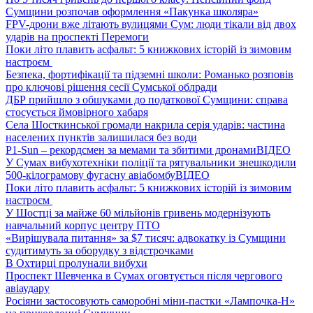
Сумщини розпочав оформлення «Пакунка школяра»
FPV-дрони вже літають вулицями Сум: люди тікали від двох
ударів на проспекті Перемоги
Поки літо плавить асфальт: 5 книжкових історій із зимовим
настроєм
Безпека, фортифікації та підземні школи: Романько розповів
про ключові рішення сесії Сумської облради
ДБР прийшло з обшуками до податкової Сумщини: справа
стосується ймовірного хабаря
Села Шосткинської громади накрила серія ударів: частина
населених пунктів залишилася без води
P1-Sun – рекордсмен за мемами та збитими дронами
ВІДЕО
У Сумах вибухотехніки поліції та рятувальники знешкодили
500-кілограмову фугасну авіабомбу
ВІДЕО
Поки літо плавить асфальт: 5 книжкових історій із зимовим
настроєм
У Шостці за майже 60 мільйонів гривень модернізують
навчальний корпус центру ПТО
«Вирішувала питання» за $7 тисяч: адвокатку із Сумщини
судитимуть за оборудку з відстрочками
В Охтирці пролунали вибухи
Проспект Шевченка в Сумах оговтується після чергового
авіаудару
Росіяни застосовують саморобні міни-пастки «Лампочка-Н»