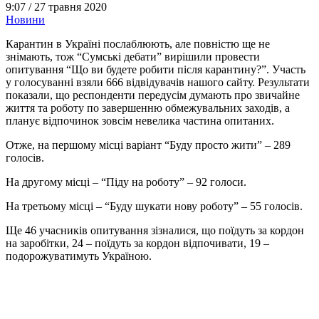
9:07 /
27 травня 2020
Новини
Карантин в Україні послаблюють, але повністю ще не
знімають, тож “Сумські дебати” вирішили провести
опитування “Що ви будете робити після карантину?”. Участь
у голосуванні взяли 666 відвідувачів нашого сайту. Результати
показали, що респонденти передусім думають про звичайне
життя та роботу по завершенню обмежувальних заходів, а
планує відпочинок зовсім невелика частина опитаних.
Отже, на першому місці варіант “Буду просто жити” – 289
голосів.
На другому місці – “Піду на роботу” – 92 голоси.
На третьому місці – “Буду шукати нову роботу” – 55 голосів.
Ще 46 учасників опитування зізналися, що поїдуть за кордон
на заробітки, 24 – поїдуть за кордон відпочивати, 19 –
подорожуватимуть Україною.