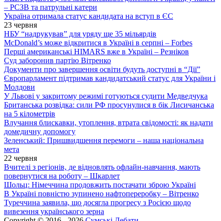
– РСЗВ та патрульні катери
Україна отримала статус кандидата на вступ в ЄС
23 червня
НБУ “надрукував” для уряду ще 35 мільярдів
McDonald’s може відкритися в Україні в серпні – Forbes
Перші американські HIMARS вже в Україні – Резніков
Суд заборонив партію Вітренко
Документи про завершення освіти будуть доступні в “Дії”
Європарламент підтримав кандидатський статус для України і
Молдови
У Львові у закритому режимі готуються судити Медведчука
Британська розвідка: сили РФ просунулися в бік Лисичанська
на 5 кілометрів
Влучання блискавки, утоплення, втрата свідомості: як надати
домедичну допомогу
Зеленський: Пришвидшення перемоги – наша національна
мета
22 червня
Вчителі з регіонів, де відновлять офлайн-навчання, мають
повернутися на роботу – Шкарлет
Шольц: Німеччина продовжить постачати зброю Україні
В Україні повністю зупинено нафтопереробку – Вітренко
Туреччина заявила, що досягла прогресу з Росією щодо
вивезення українського зерна
Copyright © 2016 - 2026
Сумські Дебати
.