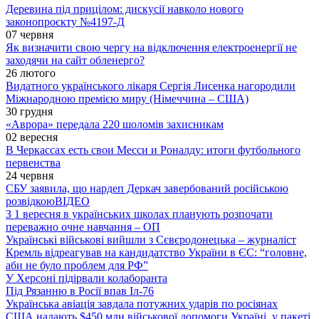
Деревина під прицілом: дискусії навколо нового
законопроєкту №4197-Д
07 червня
Як визначити свою чергу на відключення електроенергії не
заходячи на сайт обленерго?
26 лютого
Видатного українського лікаря Сергія Лисенка нагородили
Міжнародною премією миру (Німеччина – США)
30 грудня
«Аврора» передала 220 шоломів захисникам
02 вересня
В Черкассах есть свои Месси и Роналду: итоги футбольного
первенства
24 червня
СБУ заявила, що нардеп Деркач завербований російською
розвідкою
ВІДЕО
З 1 вересня в українських школах планують розпочати
переважно очне навчання – ОП
Українські військові вийшли з Сєвєродонецька – журналіст
Кремль відреагував на кандидатство України в ЄС: “головне,
аби не було проблем для РФ”
У Херсоні підірвали колаборанта
Під Рязанню в Росії впав Іл-76
Українська авіація завдала потужних ударів по росіянах
США надають $450 млн військової допомоги Україні, у пакеті