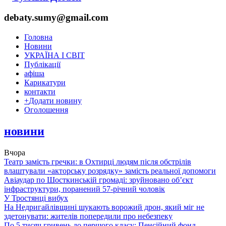
debaty.sumy@gmail.com
Головна
Новини
УКРАЇНА І СВІТ
Публікації
афіша
Карикатури
контакти
+
Додати новину
Оголошення
новини
Вчора
Театр замість гречки: в Охтирці людям після обстрілів
влаштували «акторську розрядку» замість реальної допомоги
Авіаудар по Шосткинській громаді: зруйновано об’єкт
інфраструктури, поранений 57-річний чоловік
У Тростянці вибух
На Недригайлівщині шукають ворожий дрон, який міг не
здетонувати: жителів попередили про небезпеку
По 5 тисяч гривень до першого класу: Пенсійний фонд