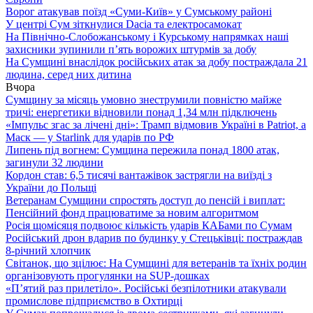
Ворог атакував поїзд «Суми-Київ» у Сумському районі
У центрі Сум зіткнулися Dacia та електросамокат
На Північно-Слобожанському і Курському напрямках наші
захисники зупинили п’ять ворожих штурмів за добу
На Сумщині внаслідок російських атак за добу постраждала 21
людина, серед них дитина
Вчора
Сумщину за місяць умовно знеструмили повністю майже
тричі: енергетики відновили понад 1,34 млн підключень
«Імпульс згас за лічені дні»: Трамп відмовив Україні в Patriot, а
Маск — у Starlink для ударів по РФ
Липень під вогнем: Сумщина пережила понад 1800 атак,
загинули 32 людини
Кордон став: 6,5 тисячі вантажівок застрягли на виїзді з
України до Польщі
Ветеранам Сумщини спростять доступ до пенсій і виплат:
Пенсійний фонд працюватиме за новим алгоритмом
Росія щомісяця подвоює кількість ударів КАБами по Сумам
Російський дрон вдарив по будинку у Стецьківці: постраждав
8-річний хлопчик
Світанок, що зцілює: На Сумщині для ветеранів та їхніх родин
організовують прогулянки на SUP-дошках
«П’ятий раз прилетіло». Російські безпілотники атакували
промислове підприємство в Охтирці