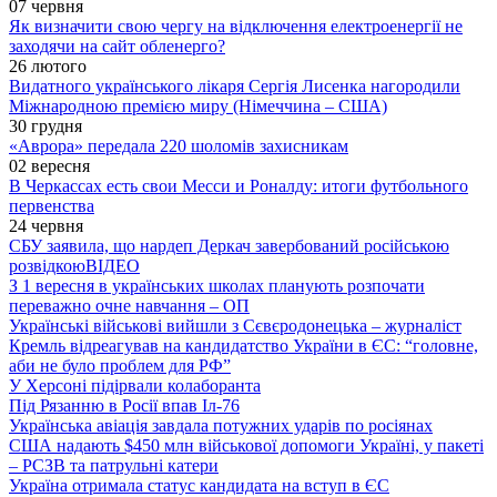
07 червня
Як визначити свою чергу на відключення електроенергії не
заходячи на сайт обленерго?
26 лютого
Видатного українського лікаря Сергія Лисенка нагородили
Міжнародною премією миру (Німеччина – США)
30 грудня
«Аврора» передала 220 шоломів захисникам
02 вересня
В Черкассах есть свои Месси и Роналду: итоги футбольного
первенства
24 червня
СБУ заявила, що нардеп Деркач завербований російською
розвідкою
ВІДЕО
З 1 вересня в українських школах планують розпочати
переважно очне навчання – ОП
Українські військові вийшли з Сєвєродонецька – журналіст
Кремль відреагував на кандидатство України в ЄС: “головне,
аби не було проблем для РФ”
У Херсоні підірвали колаборанта
Під Рязанню в Росії впав Іл-76
Українська авіація завдала потужних ударів по росіянах
США надають $450 млн військової допомоги Україні, у пакеті
– РСЗВ та патрульні катери
Україна отримала статус кандидата на вступ в ЄС