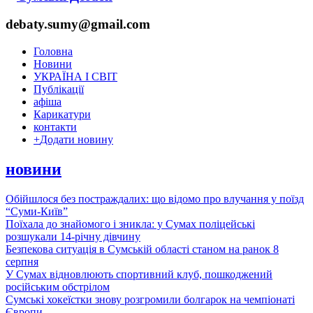
debaty.sumy@gmail.com
Головна
Новини
УКРАЇНА І СВІТ
Публікації
афіша
Карикатури
контакти
+
Додати новину
новини
Обійшлося без постраждалих: що відомо про влучання у поїзд
“Суми-Київ”
Поїхала до знайомого і зникла: у Сумах поліцейські
розшукали 14-річну дівчину
Безпекова ситуація в Сумській області станом на ранок 8
серпня
У Сумах відновлюють спортивний клуб, пошкоджений
російським обстрілом
Сумські хокеїстки знову розгромили болгарок на чемпіонаті
Європи