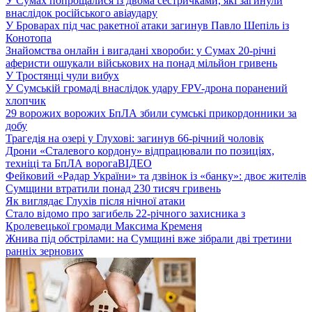
У Сумах попрощалися із двома сестричками, які загинули
внаслідок російського авіаудару
У Броварах під час ракетної атаки загинув Павло Шепіль із
Конотопа
Знайомства онлайн і вигадані хвороби: у Сумах 20-річні
аферисти ошукали військових на понад мільйон гривень
У Тростянці чули вибух
У Сумській громаді внаслідок удару FPV-дрона поранений
хлопчик
29 ворожих ворожих БпЛА збили сумські прикордонники за
добу
Трагедія на озері у Глухові: загинув 66-річний чоловік
Дрони «Сталевого кордону» відпрацювали по позиціях,
техніці та БпЛА ворога
ВІДЕО
Фейковий «Радар України» та дзвінок із «банку»: двоє жителів
Сумщини втратили понад 230 тисяч гривень
Як виглядає Глухів після нічної атаки
Стало відомо про загибель 22-річного захисника з
Кролевецької громади Максима Кременя
Жнива під обстрілами: на Сумщині вже зібрали дві третини
ранніх зернових