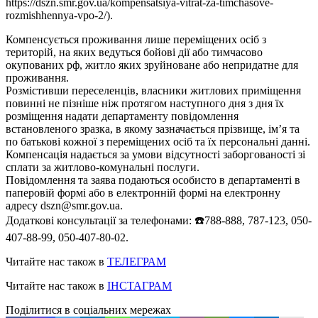
https://dszn.smr.gov.ua/kompensatsiya-vitrat-za-timchasove-
rozmishhennya-vpo-2/).
Компенсується проживання лише переміщених осіб з
територій, на яких ведуться бойові дії або тимчасово
окупованих рф, житло яких зруйноване або непридатне для
проживання.
Розмістивши переселенців, власники житлових приміщення
повинні не пізніше ніж протягом наступного дня з дня їх
розміщення надати департаменту повідомлення
встановленого зразка, в якому зазначається прізвище, ім’я та
по батькові кожної з переміщених осіб та їх персональні данні.
Компенсація надається за умови відсутності заборгованості зі
сплати за житлово-комунальні послуги.
Повідомлення та заява подаються особисто в департаменті в
паперовій формі або в електронній формі на електронну
адресу
dszn@smr.gov.ua
.
Додаткові консультації за телефонами: ☎️788-888, 787-123, 050-
407-88-99, 050-407-80-02.
Читайте нас також в
ТЕЛЕГРАМ
Читайте нас також в
ІНСТАГРАМ
Поділитися в соціальних мережах