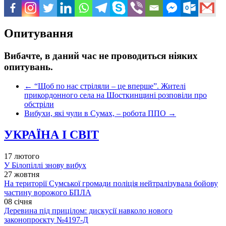
Опитування
Вибачте, в даний час не проводиться ніяких
опитувань.
←
“Щоб по нас стріляли – це вперше”. Жителі
прикордонного села на Шосткинщині розповіли про
обстріли
Вибухи, які чули в Сумах, – робота ППО
→
УКРАЇНА І СВІТ
17 лютого
У Білопіллі знову вибух
27 жовтня
На території Сумської громади поліція нейтралізувала бойову
частину ворожого БПЛА
08 січня
Деревина під прицілом: дискусії навколо нового
законопроєкту №4197-Д