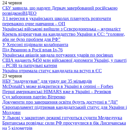
24 червня
СБУ заявила, що нардеп Деркач завербований російською
розвідкою
ВІДЕО
З 1 вересня в українських школах планують розпочати
переважно очне навчання – ОП
Українські військові вийшли з Сєвєродонецька – журналіст
Кремль відреагував на кандидатство України в ЄС: “головне,
аби не було проблем для РФ”
У Херсоні підірвали колаборанта
Під Рязанню в Росії впав Іл-76
Українська авіація завдала потужних ударів по росіянах
США надають $450 млн військової допомоги Україні, у пакеті
– РСЗВ та патрульні катери
Україна отримала статус кандидата на вступ в ЄС
23 червня
НБУ “надрукував” для уряду ще 35 мільярдів
McDonald’s може відкритися в Україні в серпні – Forbes
Перші американські HIMARS вже в Україні – Резніков
Суд заборонив партію Вітренко
Документи про завершення освіти будуть доступні в “Дії”
Європарламент підтримав кандидатський статус для України і
Молдови
У Львові у закритому режимі готуються судити Медведчука
Британська розвідка: сили РФ просунулися в бік Лисичанська
на 5 кілометрів