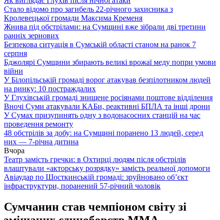
Як виглядає Глухів після нічної атаки
Стало відомо про загибель 22-річного захисника з
Кролевецької громади Максима Кременя
Жнива під обстрілами: на Сумщині вже зібрали дві третини
ранніх зернових
Безпекова ситуація в Сумській області станом на ранок 7
серпня
Бджолярі Сумщини збирають великі врожаї меду попри умови
війни
У Білопільській громаді ворог атакував безпілотником людей
на ринку: 10 постраждалих
У Глухівській громаді знищене росіянами поштове відділення
Вночі Суми атакували КАБи, реактивні БПЛА та інші дрони
У Сумах призупинять одну з водонасосних станцій на час
проведення ремонту
48 обстрілів за добу: на Сумщині поранено 13 людей, серед
них — 7-річна дитина
Вчора
Театр замість гречки: в Охтирці людям після обстрілів
влаштували «акторську розрядку» замість реальної допомоги
Авіаудар по Шосткинській громаді: зруйновано об’єкт
інфраструктури, поранений 57-річний чоловік
Сумчанин став чемпіоном світу зі
змішаних єдиноборств ММА