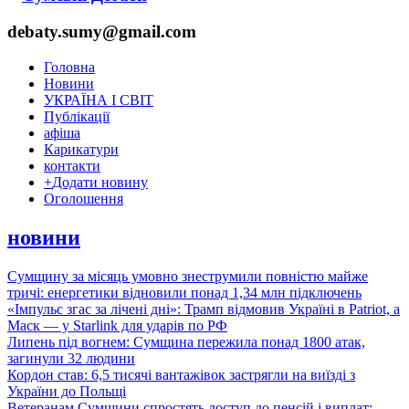
debaty.sumy@gmail.com
Головна
Новини
УКРАЇНА І СВІТ
Публікації
афіша
Карикатури
контакти
+
Додати новину
Оголошення
новини
Сумщину за місяць умовно знеструмили повністю майже
тричі: енергетики відновили понад 1,34 млн підключень
«Імпульс згас за лічені дні»: Трамп відмовив Україні в Patriot, а
Маск — у Starlink для ударів по РФ
Липень під вогнем: Сумщина пережила понад 1800 атак,
загинули 32 людини
Кордон став: 6,5 тисячі вантажівок застрягли на виїзді з
України до Польщі
Ветеранам Сумщини спростять доступ до пенсій і виплат: