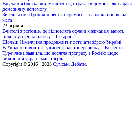
Влучання блискавки, утоплення, втрата свідомості: як надати
домедичну допомогу
Зеленський: Пришвидшення перемоги – наша національна
мета
22 червня
Вчителі з регіонів, де відновлять офлайн-навчання, мають
повернутися на роботу – Шкарлет
Шольц: Німеччина продовжить постачати зброю Україні
В Україні повністю зупинено нафтопереробку – Вітренко
Туреччина заявила, що досягла прогресу з Росією щодо
вивезення українського зерна
Copyright © 2016 - 2026
Сумські Дебати
.