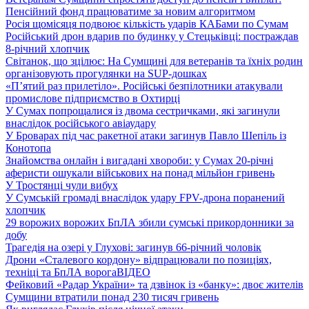
Пенсійний фонд працюватиме за новим алгоритмом
Росія щомісяця подвоює кількість ударів КАБами по Сумам
Російський дрон вдарив по будинку у Стецьківці: постраждав
8-річний хлопчик
Світанок, що зцілює: На Сумщині для ветеранів та їхніх родин
організовують прогулянки на SUP-дошках
«П’ятий раз прилетіло». Російські безпілотники атакували
промислове підприємство в Охтирці
У Сумах попрощалися із двома сестричками, які загинули
внаслідок російського авіаудару
У Броварах під час ракетної атаки загинув Павло Шепіль із
Конотопа
Знайомства онлайн і вигадані хвороби: у Сумах 20-річні
аферисти ошукали військових на понад мільйон гривень
У Тростянці чули вибух
У Сумській громаді внаслідок удару FPV-дрона поранений
хлопчик
29 ворожих ворожих БпЛА збили сумські прикордонники за
добу
Трагедія на озері у Глухові: загинув 66-річний чоловік
Дрони «Сталевого кордону» відпрацювали по позиціях,
техніці та БпЛА ворога
ВІДЕО
Фейковий «Радар України» та дзвінок із «банку»: двоє жителів
Сумщини втратили понад 230 тисяч гривень