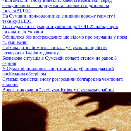
«Білі янголи» знову вивезли людей із небезпеки: серед
евакуйованих — подружжя та чоловік із підозрою на
інсульт
ВІДЕО
На Сумщині прикордонники знищили ворожу гармату і
техніку
ВІДЕО
Три педагоги з Сумщини увійшли до ТОП-25 найкращих
вихователів України
Обійшлося без постраждалих: що відомо про влучання у поїзд
“Суми-Київ”
Поїхала до знайомого і зникла: у Сумах поліцейські
розшукали 14-річну дівчину
Безпекова ситуація в Сумській області станом на ранок 8
серпня
У Сумах відновлюють спортивний клуб, пошкоджений
російським обстрілом
Сумські хокеїстки знову розгромили болгарок на чемпіонаті
Європи
Ворог атакував поїзд «Суми-Київ» у Сумському районі