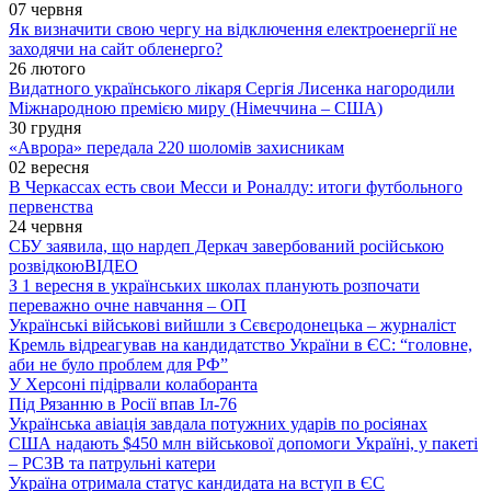
07 червня
Як визначити свою чергу на відключення електроенергії не
заходячи на сайт обленерго?
26 лютого
Видатного українського лікаря Сергія Лисенка нагородили
Міжнародною премією миру (Німеччина – США)
30 грудня
«Аврора» передала 220 шоломів захисникам
02 вересня
В Черкассах есть свои Месси и Роналду: итоги футбольного
первенства
24 червня
СБУ заявила, що нардеп Деркач завербований російською
розвідкою
ВІДЕО
З 1 вересня в українських школах планують розпочати
переважно очне навчання – ОП
Українські військові вийшли з Сєвєродонецька – журналіст
Кремль відреагував на кандидатство України в ЄС: “головне,
аби не було проблем для РФ”
У Херсоні підірвали колаборанта
Під Рязанню в Росії впав Іл-76
Українська авіація завдала потужних ударів по росіянах
США надають $450 млн військової допомоги Україні, у пакеті
– РСЗВ та патрульні катери
Україна отримала статус кандидата на вступ в ЄС