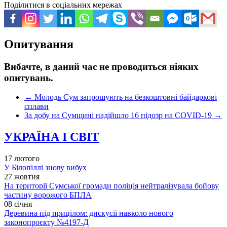
Поділитися в соціальних мережах
Опитування
Вибачте, в даний час не проводиться ніяких
опитувань.
←
Молодь Сум запрошують на безкоштовні байдаркові
сплави
За добу на Сумщині надійшло 16 підозр на COVID-19
→
УКРАЇНА І СВІТ
17 лютого
У Білопіллі знову вибух
27 жовтня
На території Сумської громади поліція нейтралізувала бойову
частину ворожого БПЛА
08 січня
Деревина під прицілом: дискусії навколо нового
законопроєкту №4197-Д