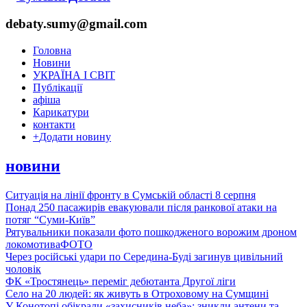
debaty.sumy@gmail.com
Головна
Новини
УКРАЇНА І СВІТ
Публікації
афіша
Карикатури
контакти
+
Додати новину
новини
Ситуація на лінії фронту в Сумській області 8 серпня
Понад 250 пасажирів евакуювали після ранкової атаки на
потяг “Суми-Київ”
Рятувальники показали фото пошкодженого ворожим дроном
локомотива
ФОТО
Через російські удари по Середина-Буді загинув цивільний
чоловік
ФК «Тростянець» переміг дебютанта Другої ліги
Село на 20 людей: як живуть в Отроховому на Сумщині
У Конотопі обікрали «захисників неба»: зникли антени та