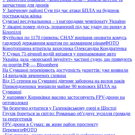
запчастини для дронів
У Зарічному районі Сум під час атаки БПЛА на будинок
постраждала жінка
Сумські веслувальники – з нагородами чемпіонату України
У лікарні помер дідусь, поранений під час удару по ринку в
Білопіллі
Футболки по 1170 гривень: СНАУ вирішив оновити комусь
гардероб державним коштом по захмарним цінам
ФОТО
Конотопщина втратила захисника Олександра Кондратенка
У Сумах 71-річний водій врізався у припарковане авто
Україна дала «морський імунітет» частині суден, що прямують
до портів РФ — Bloomberg
На Сумщині перевіряють доступність укриттів: уже виявили
14 випадків зачинених сховищ
Від 15 серпня на Сумщині діятиме заборона на вилов раків
Прикордонники знищили майже 90 ворожих БПЛА на
Сумщині
У напрямку Кириківки масово застосовують FPV-дрони на
оптоволокні
Чи безпечно купатися у Галенківському озері в Шостці
Глухів бореться за світло: Романько об’єднує зусилля громади
та енергетиків
FPV-дрони в Сумах: як живе район проспекту
Перемоги
ФОТО