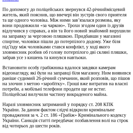
По допомогу до поліцейських звернувся 42-річниймісцевий
житель, який пояснив, що ввечері він зустрів свого приятеля
та ще одного чоловіка. Між ними зав’язалася розмова, яку
вони продовжили «за чаркою». Трохи згодом один із друзів
відлучився у справах, а він та його новий знайомий вирушили
на заправку за черговою пляшкою. Придбавши у магазині
спиртне, чоловіки пішли до потерпілого додому. Уже біля
під’їзду між чоловіками стався конфлікт, у ході якого
зловмисник розбив об голову потерпілого дві скляні пляшки,
забрав усе з кишень та кинувся навтьоки.
Встановити особу грабіжника вдалося завдяки камерам
відеонагляду, які були на заправці біля магазину. Ним виявився
раніше судимий 26-річний сумчанин, який розповів, що пішов
на злочин з метою «заробітку». Гроші вже витратив на власні
потреби, а мобільні телефони продати ще не встиг.
Поліцейські вилучили частину викраденого майна.
Наразі зловмисник затриманий у порядку ст. 208 КПК
України. За даним фактом слідчі відкрили кримінальне
провадження за ч. 2 ст. 186 «Грабіж» Кримінального кодексу
України. Санкція статті передбачає позбавлення волі на строк
від чотирьох до шести років.