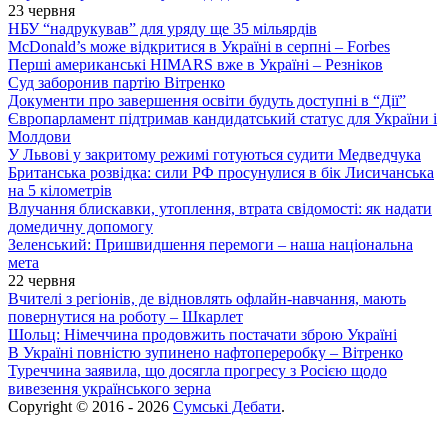
23 червня
НБУ “надрукував” для уряду ще 35 мільярдів
McDonald’s може відкритися в Україні в серпні – Forbes
Перші американські HIMARS вже в Україні – Резніков
Суд заборонив партію Вітренко
Документи про завершення освіти будуть доступні в “Дії”
Європарламент підтримав кандидатський статус для України і
Молдови
У Львові у закритому режимі готуються судити Медведчука
Британська розвідка: сили РФ просунулися в бік Лисичанська
на 5 кілометрів
Влучання блискавки, утоплення, втрата свідомості: як надати
домедичну допомогу
Зеленський: Пришвидшення перемоги – наша національна
мета
22 червня
Вчителі з регіонів, де відновлять офлайн-навчання, мають
повернутися на роботу – Шкарлет
Шольц: Німеччина продовжить постачати зброю Україні
В Україні повністю зупинено нафтопереробку – Вітренко
Туреччина заявила, що досягла прогресу з Росією щодо
вивезення українського зерна
Copyright © 2016 - 2026
Сумські Дебати
.