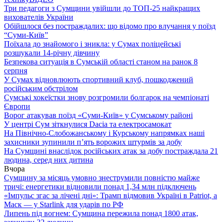
Три педагоги з Сумщини увійшли до ТОП-25 найкращих
вихователів України
Обійшлося без постраждалих: що відомо про влучання у поїзд
“Суми-Київ”
Поїхала до знайомого і зникла: у Сумах поліцейські
розшукали 14-річну дівчину
Безпекова ситуація в Сумській області станом на ранок 8
серпня
У Сумах відновлюють спортивний клуб, пошкоджений
російським обстрілом
Сумські хокеїстки знову розгромили болгарок на чемпіонаті
Європи
Ворог атакував поїзд «Суми-Київ» у Сумському районі
У центрі Сум зіткнулися Dacia та електросамокат
На Північно-Слобожанському і Курському напрямках наші
захисники зупинили п’ять ворожих штурмів за добу
На Сумщині внаслідок російських атак за добу постраждала 21
людина, серед них дитина
Вчора
Сумщину за місяць умовно знеструмили повністю майже
тричі: енергетики відновили понад 1,34 млн підключень
«Імпульс згас за лічені дні»: Трамп відмовив Україні в Patriot, а
Маск — у Starlink для ударів по РФ
Липень під вогнем: Сумщина пережила понад 1800 атак,