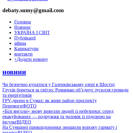
debaty.sumy@gmail.com
Головна
Новини
УКРАЇНА І СВІТ
Публікації
афіша
Карикатури
контакти
+
Додати новину
новини
Чи безпечно купатися у Галенківському озері в Шостці
Глухів бореться за світло: Романько об’єднує зусилля громади
та енергетиків
FPV-дрони в Сумах: як живе район проспекту
Перемоги
ФОТО
«Білі янголи» знову вивезли людей із небезпеки: серед
евакуйованих — подружжя та чоловік із підозрою на
інсульт
ВІДЕО
На Сумщині прикордонники знищили ворожу гармату і
техніку
ВІДЕО