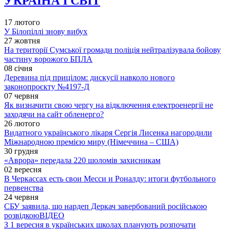
УКРАЇНА І СВІТ
17 лютого
У Білопіллі знову вибух
27 жовтня
На території Сумської громади поліція нейтралізувала бойову
частину ворожого БПЛА
08 січня
Деревина під прицілом: дискусії навколо нового
законопроєкту №4197-Д
07 червня
Як визначити свою чергу на відключення електроенергії не
заходячи на сайт обленерго?
26 лютого
Видатного українського лікаря Сергія Лисенка нагородили
Міжнародною премією миру (Німеччина – США)
30 грудня
«Аврора» передала 220 шоломів захисникам
02 вересня
В Черкассах есть свои Месси и Роналду: итоги футбольного
первенства
24 червня
СБУ заявила, що нардеп Деркач завербований російською
розвідкою
ВІДЕО
З 1 вересня в українських школах планують розпочати