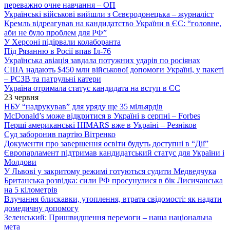
переважно очне навчання – ОП
Українські військові вийшли з Сєвєродонецька – журналіст
Кремль відреагував на кандидатство України в ЄС: “головне,
аби не було проблем для РФ”
У Херсоні підірвали колаборанта
Під Рязанню в Росії впав Іл-76
Українська авіація завдала потужних ударів по росіянах
США надають $450 млн військової допомоги Україні, у пакеті
– РСЗВ та патрульні катери
Україна отримала статус кандидата на вступ в ЄС
23 червня
НБУ “надрукував” для уряду ще 35 мільярдів
McDonald’s може відкритися в Україні в серпні – Forbes
Перші американські HIMARS вже в Україні – Резніков
Суд заборонив партію Вітренко
Документи про завершення освіти будуть доступні в “Дії”
Європарламент підтримав кандидатський статус для України і
Молдови
У Львові у закритому режимі готуються судити Медведчука
Британська розвідка: сили РФ просунулися в бік Лисичанська
на 5 кілометрів
Влучання блискавки, утоплення, втрата свідомості: як надати
домедичну допомогу
Зеленський: Пришвидшення перемоги – наша національна
мета