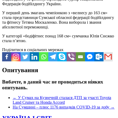
Федерація бодібілдингу України.
У перший день змагань чемпіонкою з «велнесу до 163 см»
стала представниця Сумської обласної федерації бодібілдингу
та фітнесу Тетяна Москаленко. Вона виборола і звання
абсолютної переможниці.
У категорії «бодіфітнес понад 168 см» сумчанка Юлія Снєжко
стала п’ятою.
Поділитися в соціальних мережах
Опитування
Вибачте, в даний час не проводиться ніяких
опитувань.
←
У Сумах на Кузнечній сталася ДТП за участі Toyota
Land Cruiser та Honda Accord
На Сумщині – плюс 1176 випадків COVID-19 за добу
→