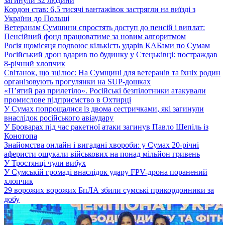
загинули 32 людини
Кордон став: 6,5 тисячі вантажівок застрягли на виїзді з
України до Польщі
Ветеранам Сумщини спростять доступ до пенсій і виплат:
Пенсійний фонд працюватиме за новим алгоритмом
Росія щомісяця подвоює кількість ударів КАБами по Сумам
Російський дрон вдарив по будинку у Стецьківці: постраждав
8-річний хлопчик
Світанок, що зцілює: На Сумщині для ветеранів та їхніх родин
організовують прогулянки на SUP-дошках
«П’ятий раз прилетіло». Російські безпілотники атакували
промислове підприємство в Охтирці
У Сумах попрощалися із двома сестричками, які загинули
внаслідок російського авіаудару
У Броварах під час ракетної атаки загинув Павло Шепіль із
Конотопа
Знайомства онлайн і вигадані хвороби: у Сумах 20-річні
аферисти ошукали військових на понад мільйон гривень
У Тростянці чули вибух
У Сумській громаді внаслідок удару FPV-дрона поранений
хлопчик
29 ворожих ворожих БпЛА збили сумські прикордонники за
добу