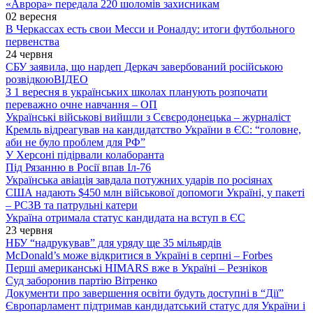
«Аврора» передала 220 шоломів захисникам
02 вересня
В Черкассах есть свои Месси и Роналду: итоги футбольного
первенства
24 червня
СБУ заявила, що нардеп Деркач завербований російською
розвідкою
ВІДЕО
З 1 вересня в українських школах планують розпочати
переважно очне навчання – ОП
Українські військові вийшли з Сєвєродонецька – журналіст
Кремль відреагував на кандидатство України в ЄС: “головне,
аби не було проблем для РФ”
У Херсоні підірвали колаборанта
Під Рязанню в Росії впав Іл-76
Українська авіація завдала потужних ударів по росіянах
США надають $450 млн військової допомоги Україні, у пакеті
– РСЗВ та патрульні катери
Україна отримала статус кандидата на вступ в ЄС
23 червня
НБУ “надрукував” для уряду ще 35 мільярдів
McDonald’s може відкритися в Україні в серпні – Forbes
Перші американські HIMARS вже в Україні – Резніков
Суд заборонив партію Вітренко
Документи про завершення освіти будуть доступні в “Дії”
Європарламент підтримав кандидатський статус для України і