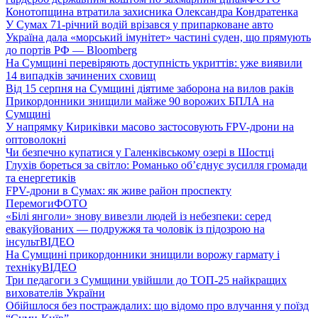
Конотопщина втратила захисника Олександра Кондратенка
У Сумах 71-річний водій врізався у припарковане авто
Україна дала «морський імунітет» частині суден, що прямують
до портів РФ — Bloomberg
На Сумщині перевіряють доступність укриттів: уже виявили
14 випадків зачинених сховищ
Від 15 серпня на Сумщині діятиме заборона на вилов раків
Прикордонники знищили майже 90 ворожих БПЛА на
Сумщині
У напрямку Кириківки масово застосовують FPV-дрони на
оптоволокні
Чи безпечно купатися у Галенківському озері в Шостці
Глухів бореться за світло: Романько об’єднує зусилля громади
та енергетиків
FPV-дрони в Сумах: як живе район проспекту
Перемоги
ФОТО
«Білі янголи» знову вивезли людей із небезпеки: серед
евакуйованих — подружжя та чоловік із підозрою на
інсульт
ВІДЕО
На Сумщині прикордонники знищили ворожу гармату і
техніку
ВІДЕО
Три педагоги з Сумщини увійшли до ТОП-25 найкращих
вихователів України
Обійшлося без постраждалих: що відомо про влучання у поїзд