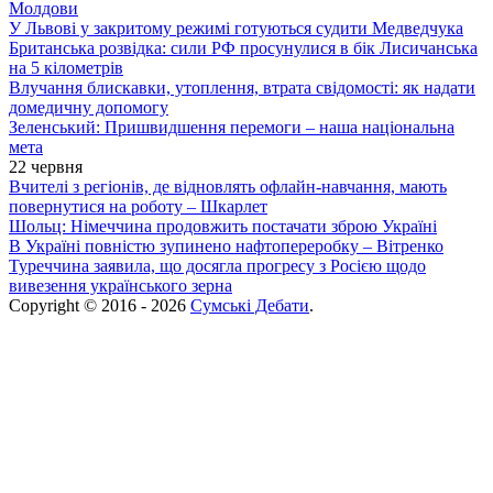
Молдови
У Львові у закритому режимі готуються судити Медведчука
Британська розвідка: сили РФ просунулися в бік Лисичанська
на 5 кілометрів
Влучання блискавки, утоплення, втрата свідомості: як надати
домедичну допомогу
Зеленський: Пришвидшення перемоги – наша національна
мета
22 червня
Вчителі з регіонів, де відновлять офлайн-навчання, мають
повернутися на роботу – Шкарлет
Шольц: Німеччина продовжить постачати зброю Україні
В Україні повністю зупинено нафтопереробку – Вітренко
Туреччина заявила, що досягла прогресу з Росією щодо
вивезення українського зерна
Copyright © 2016 - 2026
Сумські Дебати
.