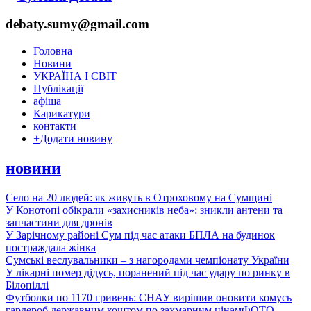
debaty.sumy@gmail.com
Головна
Новини
УКРАЇНА І СВІТ
Публікації
афіша
Карикатури
контакти
+
Додати новину
новини
Село на 20 людей: як живуть в Отроховому на Сумщині
У Конотопі обікрали «захисників неба»: зникли антени та
запчастини для дронів
У Зарічному районі Сум під час атаки БПЛА на будинок
постраждала жінка
Сумські веслувальники – з нагородами чемпіонату України
У лікарні помер дідусь, поранений під час удару по ринку в
Білопіллі
Футболки по 1170 гривень: СНАУ вирішив оновити комусь
гардероб державним коштом по захмарним цінам
ФОТО