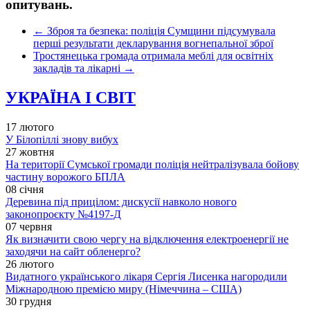
опитувань.
←
Зброя та безпека: поліція Сумщини підсумувала
перші результати декларування вогнепальної зброї
Тростянецька громада отримала меблі для освітніх
закладів та лікарні
→
УКРАЇНА І СВІТ
17 лютого
У Білопіллі знову вибух
27 жовтня
На території Сумської громади поліція нейтралізувала бойову
частину ворожого БПЛА
08 січня
Деревина під прицілом: дискусії навколо нового
законопроєкту №4197-Д
07 червня
Як визначити свою чергу на відключення електроенергії не
заходячи на сайт обленерго?
26 лютого
Видатного українського лікаря Сергія Лисенка нагородили
Міжнародною премією миру (Німеччина – США)
30 грудня