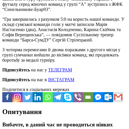
футзалу серед жіночих команд у групі “А” зустрілись з ЖФК
“Синельникове-Буар93”.
“Гра завершилась з рахунком 5:0 на користь нашої команди. У
складі сумської команди голи у матчі записали Марія
Настасенко (два), Анастасія Колодченко, Карина Скібчик та
Софія Верещинська”, — повідомив Суспільному тренер
команди “Барса-СумДУ” Сергій Стрілецький.
З чотирма перемогами й двома поразками з другого місця у
групі сумчанки вийшли до вісімки команд, які продовжать
боротьбу за медалі турніру.
Підписуйтесь
на нас у
ТЕЛЕГРАМ
Підписуйтесь
на нас в
ІНСТАГРАМ
Поділитися в соціальних мережах
Опитування
Вибачте, в даний час не проводиться ніяких