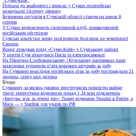
“Суми-Київ”
Поїхала до знайомого і зникла: у Сумах поліцейські
розшукали 14-річну дівчину
Безпекова ситуація в Сумській області станом на ранок 8
серпня
У Сумах відновлюють спортивний клуб, пошкоджений
російським обстрілом
Сумські хокеїстки знову розгромили болгарок на чемпіонаті
Європи
Ворог атакував поїзд «Суми-Київ» у Сумському районі
У центрі Сум зіткнулися Dacia та електросамокат
На Північно-Слобожанському і Курському напрямках наші
захисники зупинили п’ять ворожих штурмів за добу
На Сумщині внаслідок російських атак за добу постраждала 21
людина, серед них дитина
Вчора
Сумщину за місяць умовно знеструмили повністю майже
тричі: енергетики відновили понад 1,34 млн підключень
«Імпульс згас за лічені дні»: Трамп відмовив Україні в Patriot, а
Маск — у Starlink для ударів по РФ