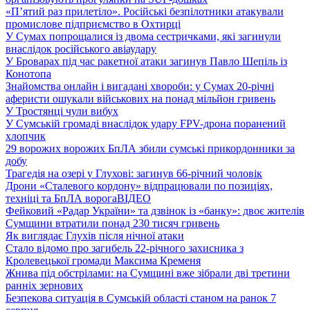
«П’ятий раз прилетіло». Російські безпілотники атакували
промислове підприємство в Охтирці
У Сумах попрощалися із двома сестричками, які загинули
внаслідок російського авіаудару
У Броварах під час ракетної атаки загинув Павло Шепіль із
Конотопа
Знайомства онлайн і вигадані хвороби: у Сумах 20-річні
аферисти ошукали військових на понад мільйон гривень
У Тростянці чули вибух
У Сумській громаді внаслідок удару FPV-дрона поранений
хлопчик
29 ворожих ворожих БпЛА збили сумські прикордонники за
добу
Трагедія на озері у Глухові: загинув 66-річний чоловік
Дрони «Сталевого кордону» відпрацювали по позиціях,
техніці та БпЛА ворога
ВІДЕО
Фейковий «Радар України» та дзвінок із «банку»: двоє жителів
Сумщини втратили понад 230 тисяч гривень
Як виглядає Глухів після нічної атаки
Стало відомо про загибель 22-річного захисника з
Кролевецької громади Максима Кременя
Жнива під обстрілами: на Сумщині вже зібрали дві третини
ранніх зернових
Безпекова ситуація в Сумській області станом на ранок 7