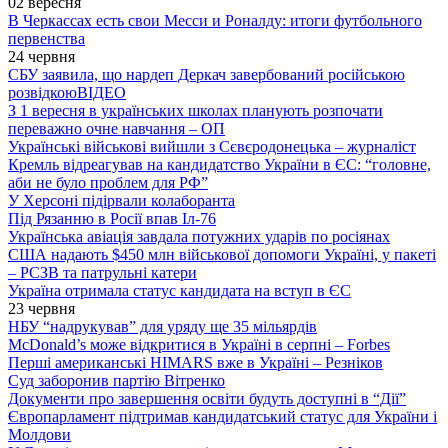
02 вересня
В Черкассах есть свои Месси и Роналду: итоги футбольного
первенства
24 червня
СБУ заявила, що нардеп Деркач завербований російською
розвідкою
ВІДЕО
З 1 вересня в українських школах планують розпочати
переважно очне навчання – ОП
Українські військові вийшли з Сєвєродонецька – журналіст
Кремль відреагував на кандидатство України в ЄС: “головне,
аби не було проблем для РФ”
У Херсоні підірвали колаборанта
Під Рязанню в Росії впав Іл-76
Українська авіація завдала потужних ударів по росіянах
США надають $450 млн військової допомоги Україні, у пакеті
– РСЗВ та патрульні катери
Україна отримала статус кандидата на вступ в ЄС
23 червня
НБУ “надрукував” для уряду ще 35 мільярдів
McDonald’s може відкритися в Україні в серпні – Forbes
Перші американські HIMARS вже в Україні – Резніков
Суд заборонив партію Вітренко
Документи про завершення освіти будуть доступні в “Дії”
Європарламент підтримав кандидатський статус для України і
Молдови