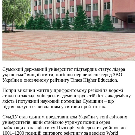
Сумський державний університет підтвердив статус лідера
української вищої освіти, посівши перше місце серед ЗВО
України в оновленому рейтингу Times Higher Education.
Попри виклики життя у прифронтовому регіоні та ворожі
атаки на заклад, університет демонструє стійкість, академічну
якість і потужний науковий потенціал Сумщини – що
підтверджується визнанням у світових рейтингах.
СумДУ став єдиним представником України у топі світових
університетів, який стабільно утримує позиції серед
найкращих закладів світу. Цьогоріч університет увійшов до
1001–1200 позицій світового рейтингу за версією World