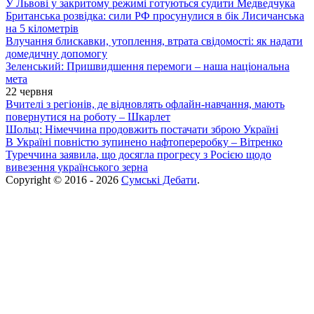
У Львові у закритому режимі готуються судити Медведчука
Британська розвідка: сили РФ просунулися в бік Лисичанська
на 5 кілометрів
Влучання блискавки, утоплення, втрата свідомості: як надати
домедичну допомогу
Зеленський: Пришвидшення перемоги – наша національна
мета
22 червня
Вчителі з регіонів, де відновлять офлайн-навчання, мають
повернутися на роботу – Шкарлет
Шольц: Німеччина продовжить постачати зброю Україні
В Україні повністю зупинено нафтопереробку – Вітренко
Туреччина заявила, що досягла прогресу з Росією щодо
вивезення українського зерна
Copyright © 2016 - 2026
Сумські Дебати
.