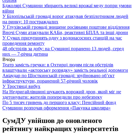
серпня
Бджолярі Сумщини збирають великі врожаї меду попри умови
війни
У Білопільській громаді ворог атакував безпілотником людей
на ринку: 10 постраждалих
У Глухівській громаді знищене росіянами поштове відділення
Вночі Суми атакували КАБи, реактивні БПЛА та інші дрони
У Сумах призупинять одну з водонасосних станцій на час
проведення ремонту
48 обстрілів за добу: на Сумщині поранено 13 людей, серед
них — 7-річна дитина
Вчора
Театр замість гречки: в Охтирці людям після обстрілів
влаштували «акторську розрядку» замість реальної допомоги
Авіаудар по Шосткинській громаді: зруйновано об’єкт
інфраструктури, поранений 57-річний чоловік
У Тростянці вибух
На Недригайлівщині шукають ворожий дрон, який міг не
здетонувати: жителів попередили про небезпеку
По 5 тисяч гривень до першого класу: Пенсійний фонд
Сумщини розпочав оформлення «Пакунка школяра»
СумДУ увійшов до оновленого
рейтингу найкращих університетів