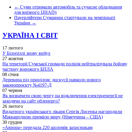
←
Суми отримали автомобіль та сучасне обладнання
для виїзного ЦНАПу
Пауерліфтери Сумщини стартували на чемпіонаті
України
→
УКРАЇНА І СВІТ
17 лютого
У Білопіллі знову вибух
27 жовтня
На території Сумської громади поліція нейтралізувала бойову
частину ворожого БПЛА
08 січня
Деревина під прицілом: дискусії навколо нового
законопроєкту №4197-Д
07 червня
Як визначити свою чергу на відключення електроенергії не
заходячи на сайт обленерго?
26 лютого
Видатного українського лікаря Сергія Лисенка нагородили
Міжнародною премією миру (Німеччина – США)
30 грудня
«Аврора» передала 220 шоломів захисникам