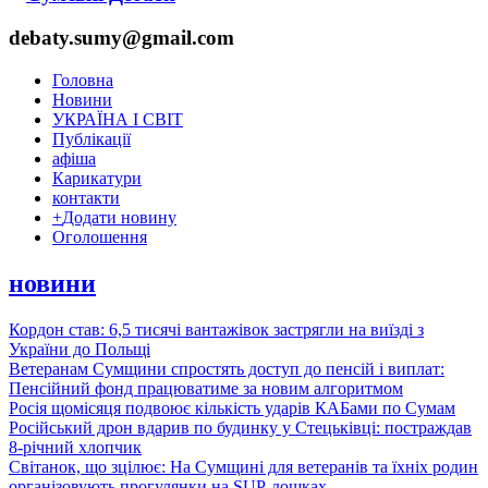
debaty.sumy@gmail.com
Головна
Новини
УКРАЇНА І СВІТ
Публікації
афіша
Карикатури
контакти
+
Додати новину
Оголошення
новини
Кордон став: 6,5 тисячі вантажівок застрягли на виїзді з
України до Польщі
Ветеранам Сумщини спростять доступ до пенсій і виплат:
Пенсійний фонд працюватиме за новим алгоритмом
Росія щомісяця подвоює кількість ударів КАБами по Сумам
Російський дрон вдарив по будинку у Стецьківці: постраждав
8-річний хлопчик
Світанок, що зцілює: На Сумщині для ветеранів та їхніх родин
організовують прогулянки на SUP-дошках