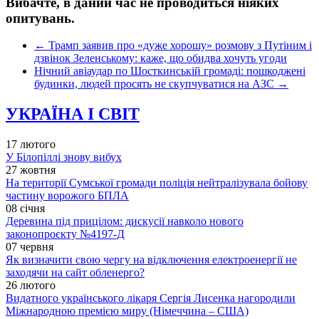
Вибачте, в даний час не проводиться ніяких
опитувань.
←
Трамп заявив про «дуже хорошу» розмову з Путіним і
дзвінок Зеленському: каже, що обидва хочуть угоди
Нічний авіаудар по Шосткинській громаді: пошкоджені
будинки, людей просять не скупчуватися на АЗС
→
УКРАЇНА І СВІТ
17 лютого
У Білопіллі знову вибух
27 жовтня
На території Сумської громади поліція нейтралізувала бойову
частину ворожого БПЛА
08 січня
Деревина під прицілом: дискусії навколо нового
законопроєкту №4197-Д
07 червня
Як визначити свою чергу на відключення електроенергії не
заходячи на сайт обленерго?
26 лютого
Видатного українського лікаря Сергія Лисенка нагородили
Міжнародною премією миру (Німеччина – США)