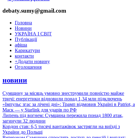
debaty.sumy@gmail.com
Головна
Новини
УКРАЇНА І СВІТ
Публікації
афіша
Карикатури
контакти
+
Додати новину
Оголошення
новини
Сумщину за місяць умовно знеструмили повністю майже
тричі: енергетики відновили понад 1,34 млн підключень
«Імпульс згас за лічені дні»: Трамп відмовив Україні в Patriot, а
Маск — у Starlink для ударів по РФ
Липень під вогнем: Сумщина пережила понад 1800 атак,
загинули 32 людини
Кордон став: 6,5 тисячі вантажівок застрягли на виїзді з
України до Польщі
Ветеранам Сумщини спростять доступ до пенсій і виплат: