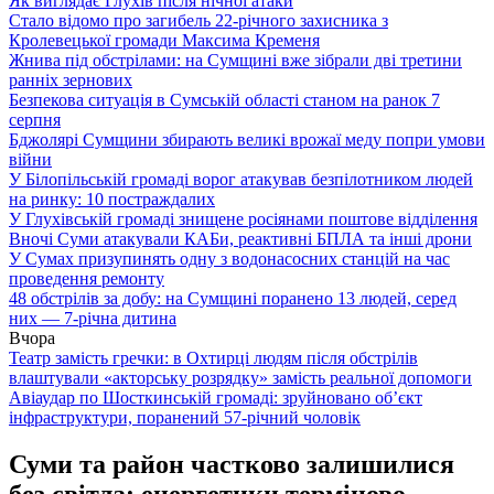
Як виглядає Глухів після нічної атаки
Стало відомо про загибель 22-річного захисника з
Кролевецької громади Максима Кременя
Жнива під обстрілами: на Сумщині вже зібрали дві третини
ранніх зернових
Безпекова ситуація в Сумській області станом на ранок 7
серпня
Бджолярі Сумщини збирають великі врожаї меду попри умови
війни
У Білопільській громаді ворог атакував безпілотником людей
на ринку: 10 постраждалих
У Глухівській громаді знищене росіянами поштове відділення
Вночі Суми атакували КАБи, реактивні БПЛА та інші дрони
У Сумах призупинять одну з водонасосних станцій на час
проведення ремонту
48 обстрілів за добу: на Сумщині поранено 13 людей, серед
них — 7-річна дитина
Вчора
Театр замість гречки: в Охтирці людям після обстрілів
влаштували «акторську розрядку» замість реальної допомоги
Авіаудар по Шосткинській громаді: зруйновано об’єкт
інфраструктури, поранений 57-річний чоловік
Суми та район частково залишилися
без світла: енергетики терміново