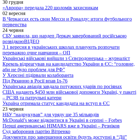
30 грудня
«Аврора» передала 220 шоломів захисникам
02 вересня
В Черкассах есть свои Месси и Роналду: итоги футбольного
первенства
24 червня
СБУ заявила, що нардеп Деркач завербований російською
розвідкою
ВІДЕО
З 1 вересня в українських школах планують розпочати
переважно очне навчання – ОП
Українські військові вийшли з Сєвєродонецька – журналіст
Кремль відреагував на кандидатство України в ЄС: “головне,
аби не було проблем для РФ”
У Херсоні підірвали колаборанта
Під Рязанню в Росії впав Іл-76
Українська авіація завдала потужних ударів по росіянах
США надають $450 млн військової допомоги Україні, у пакеті
– РСЗВ та патрульні катери
Україна отримала статус кандидата на вступ в ЄС
23 червня
НБУ “надрукував” для уряду ще 35 мільярдів
McDonald’s може відкритися в Україні в серпні – Forbes
Перші американські HIMARS вже в Україні – Резніков
Суд заборонив партію Вітренко
Документи про завершення освіти будуть доступні в “Дії”