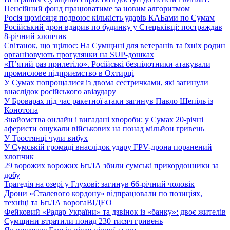
Пенсійний фонд працюватиме за новим алгоритмом
Росія щомісяця подвоює кількість ударів КАБами по Сумам
Російський дрон вдарив по будинку у Стецьківці: постраждав
8-річний хлопчик
Світанок, що зцілює: На Сумщині для ветеранів та їхніх родин
організовують прогулянки на SUP-дошках
«П’ятий раз прилетіло». Російські безпілотники атакували
промислове підприємство в Охтирці
У Сумах попрощалися із двома сестричками, які загинули
внаслідок російського авіаудару
У Броварах під час ракетної атаки загинув Павло Шепіль із
Конотопа
Знайомства онлайн і вигадані хвороби: у Сумах 20-річні
аферисти ошукали військових на понад мільйон гривень
У Тростянці чули вибух
У Сумській громаді внаслідок удару FPV-дрона поранений
хлопчик
29 ворожих ворожих БпЛА збили сумські прикордонники за
добу
Трагедія на озері у Глухові: загинув 66-річний чоловік
Дрони «Сталевого кордону» відпрацювали по позиціях,
техніці та БпЛА ворога
ВІДЕО
Фейковий «Радар України» та дзвінок із «банку»: двоє жителів
Сумщини втратили понад 230 тисяч гривень