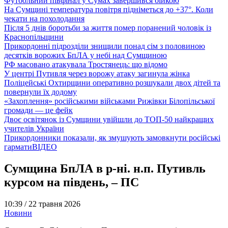
Футбольний півфінал у Сумах завершився бійкою
На Сумщині температура повітря підніметься до +37°. Коли
чекати на похолодання
Після 5 днів боротьби за життя помер поранений чоловік із
Краснопільщини
Прикордонні підрозділи знищили понад сім з половиною
десятків ворожих БпЛА у небі над Сумщиною
РФ масовано атакувала Тростянець: що відомо
У центрі Путивля через ворожу атаку загинула жінка
Поліцейські Охтирщини оперативно розшукали двох дітей та
повернули їх додому
«Захоплення» російськими військами Рижівки Білопільської
громади — це фейк
Двоє освітянок із Сумщини увійшли до ТОП-50 найкращих
учителів України
Прикордонники показали, як змушують замовкнути російські
гармати
ВІДЕО
Сумщина БпЛА в р-ні. н.п. Путивль
курсом на південь, – ПС
10:39 /
22 травня 2026
Новини