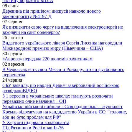
частину ворожого БПЛА
08 січня
Деревина під прицілом: дискусії навколо нового
законопроєкту №4197-Д
07 червня
Як визначити свою чергу на відключення електроенергії не
заходячи на сайт обленерго?
26 лютого
Видатного українського лікаря Сергія Лисенка нагородили
Міжнародною премією миру (Німеччина – США)
30 грудня
«Аврора» передала 220 шоломів захисникам
02 вересня
В Черкассах есть свои Месси и Роналду: итоги футбольного
первенства
24 червня
СБУ заявила, що нардеп Деркач завербований російською
розвідкою
ВІДЕО
З 1 вересня в українських школах планують розпочати
переважно очне навчання – ОП
Українські військові вийшли з Сєвєродонецька – журналіст
Кремль відреагував на кандидатство України в ЄС: “головне,
аби не було проблем для РФ”
У Херсоні підірвали колаборанта
Під Рязанню в Росії впав Іл-76