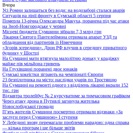
Вчора
Усі Ромни залишаться без води: на водозаборі сталася аварія
Ситуація на лінії фронту в Сумській області 5 серпня
Померла 13-річна Олександра Макуха, поранена під час атаки
на Зноб-Новгородське у червні
Місцеві бюджети Сумщини зібрали 7,3 млрд грн
Лікарня Святого Пантелеймона отримала апарат УЗД та
обладнання від партнерів із Німеччини
«Згорів зсередини». Дрон РФ влучив в середину приватного
будинку у Шостці
На Сумщині мати втягнула малолітню доньку у крадіжку
майже пів мільйона гривень
На Глухівщині поранені двоє юнаків
Сумські хокеїстки зіграють на чемпіонаті Європи
23 безпілотника на місто: наслідки ударів по Тростянцю
На Сумщині на ремонті одного з відділень лікарні вкрали 152
тис. грн
Відзавтра тролейбус № 2 курсуватиме за тимчасовим графіком
Через атаку дрона в Путивлі загинула жителька
Новослобідської громади
П’ять жителів Сумщини посмертно отримали відзнаки «За
заслуги перед Сумщиною» І ступеня
У Лебедині знову перемагали проблеми нарадою: одна справа
— кілька програм і ще більше звітів