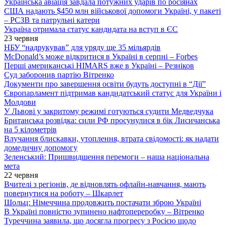
Українська авіація завдала потужних ударів по росіянах
США надають $450 млн військової допомоги Україні, у пакеті
– РСЗВ та патрульні катери
Україна отримала статус кандидата на вступ в ЄС
23 червня
НБУ “надрукував” для уряду ще 35 мільярдів
McDonald’s може відкритися в Україні в серпні – Forbes
Перші американські HIMARS вже в Україні – Резніков
Суд заборонив партію Вітренко
Документи про завершення освіти будуть доступні в “Дії”
Європарламент підтримав кандидатський статус для України і
Молдови
У Львові у закритому режимі готуються судити Медведчука
Британська розвідка: сили РФ просунулися в бік Лисичанська
на 5 кілометрів
Влучання блискавки, утоплення, втрата свідомості: як надати
домедичну допомогу
Зеленський: Пришвидшення перемоги – наша національна
мета
22 червня
Вчителі з регіонів, де відновлять офлайн-навчання, мають
повернутися на роботу – Шкарлет
Шольц: Німеччина продовжить постачати зброю Україні
В Україні повністю зупинено нафтопереробку – Вітренко
Туреччина заявила, що досягла прогресу з Росією щодо