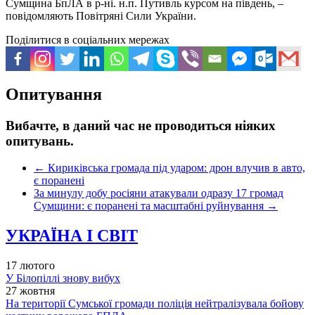
Сумщина БпЛА в р-ні. н.п. Путивль курсом на південь, –
повідомляють Повітряні Сили України.
Поділитися в соціальних мережах
Опитування
Вибачте, в даний час не проводиться ніяких
опитувань.
←
Кириківська громада під ударом: дрон влучив в авто,
є поранені
За минулу добу росіяни атакували одразу 17 громад
Сумщини: є поранені та масштабні руйнування
→
УКРАЇНА І СВІТ
17 лютого
У Білопіллі знову вибух
27 жовтня
На території Сумської громади поліція нейтралізувала бойову