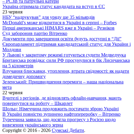
– РСЗВ та патрульні катери
Україна отримала статус кандидата на вступ в ЄС
23 червня
НБУ “надрукував” для уряду ще 35 мільярдів
McDonald’s може відкритися в Україні в серпні – Forbes
Перші американські HIMARS вже в Україні – Резніков
Суд заборонив партію Вітренко
Документи про завершення освіти будуть доступні в “Дії”
Європарламент підтримав кандидатський статус для України і
Молдови
У Львові у закритому режимі готуються судити Медведчука
Британська розвідка: сили РФ просунулися в бік Лисичанська
на 5 кілометрів
Влучання блискавки, утоплення, втрата свідомості: як надати
домедичну допомогу
Зеленський: Пришвидшення перемоги – наша національна
мета
22 червня
Вчителі з регіонів, де відновлять офлайн-навчання, мають
повернутися на роботу – Шкарлет
Шольц: Німеччина продовжить постачати зброю Україні
В Україні повністю зупинено нафтопереробку – Вітренко
Туреччина заявила, що досягла прогресу з Росією щодо
вивезення українського зерна
Copyright © 2016 - 2026
Сумські Дебати
.