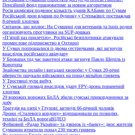
Пенсійний фонд працюватиме за новим алгоритмом
Росія щомісяця подвоює кількість ударів КАБами по Сумам
Російський дрон вдарив по будинку у Стецьківці: постраждав
8-річний хлопчик
Світанок, що зцілює: На Сумщині для ветеранів та їхніх родин
організовують прогулянки на SUP-дошках
«П’ятий раз прилетіло». Російські безпілотники атакували
промислове підприємство в Охтирці
У Сумах попрощалися із двома сестричками, які загинули
внаслідок російського авіаудару
У Броварах під час ракетної атаки загинув Павло Шепіль із
Конотопа
Знайомства онлайн і вигадані хвороби: у Сумах 20-річні
аферисти ошукали військових на понад мільйон гривень
У Тростянці чули вибух
У Сумській громаді внаслідок удару FPV-дрона поранений
хлопчик
29 ворожих ворожих БпЛА збили сумські прикордонники за
добу
Трагедія на озері у Глухові: загинув 66-річний чоловік
Дрони «Сталевого кордону» відпрацювали по позиціях,
техніці та БпЛА ворога
ВІДЕО
Фейковий «Радар України» та дзвінок із «банку»: двоє жителів
Сумщини втратили понад 230 тисяч гривень