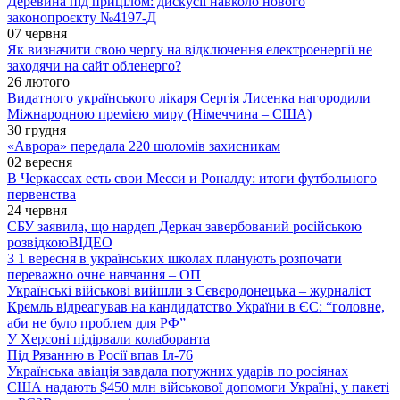
Деревина під прицілом: дискусії навколо нового
законопроєкту №4197-Д
07 червня
Як визначити свою чергу на відключення електроенергії не
заходячи на сайт обленерго?
26 лютого
Видатного українського лікаря Сергія Лисенка нагородили
Міжнародною премією миру (Німеччина – США)
30 грудня
«Аврора» передала 220 шоломів захисникам
02 вересня
В Черкассах есть свои Месси и Роналду: итоги футбольного
первенства
24 червня
СБУ заявила, що нардеп Деркач завербований російською
розвідкою
ВІДЕО
З 1 вересня в українських школах планують розпочати
переважно очне навчання – ОП
Українські військові вийшли з Сєвєродонецька – журналіст
Кремль відреагував на кандидатство України в ЄС: “головне,
аби не було проблем для РФ”
У Херсоні підірвали колаборанта
Під Рязанню в Росії впав Іл-76
Українська авіація завдала потужних ударів по росіянах
США надають $450 млн військової допомоги Україні, у пакеті