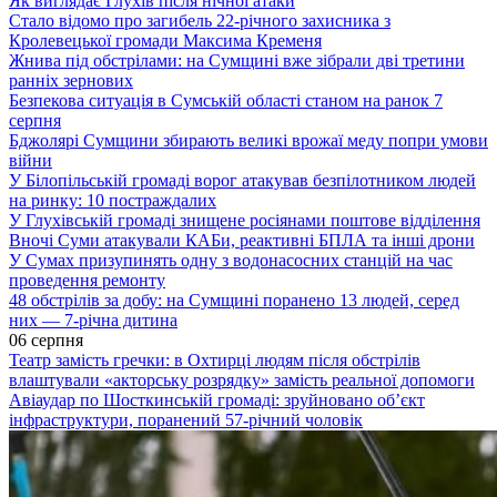
Як виглядає Глухів після нічної атаки
Стало відомо про загибель 22-річного захисника з
Кролевецької громади Максима Кременя
Жнива під обстрілами: на Сумщині вже зібрали дві третини
ранніх зернових
Безпекова ситуація в Сумській області станом на ранок 7
серпня
Бджолярі Сумщини збирають великі врожаї меду попри умови
війни
У Білопільській громаді ворог атакував безпілотником людей
на ринку: 10 постраждалих
У Глухівській громаді знищене росіянами поштове відділення
Вночі Суми атакували КАБи, реактивні БПЛА та інші дрони
У Сумах призупинять одну з водонасосних станцій на час
проведення ремонту
48 обстрілів за добу: на Сумщині поранено 13 людей, серед
них — 7-річна дитина
06 серпня
Театр замість гречки: в Охтирці людям після обстрілів
влаштували «акторську розрядку» замість реальної допомоги
Авіаудар по Шосткинській громаді: зруйновано об’єкт
інфраструктури, поранений 57-річний чоловік