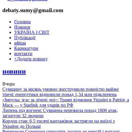
debaty.sumy@gmail.com
Головна
Новини
УКРАЇНА І СВІТ
Публікації
афіша
Карикатури
контакти
+
Додати новину
новини
Вчора
Сумщину за місяць умовно знеструмили повністю майже
тричі: енергетики відновили понад 1,34 млн підключень
«Імпульс згас за лічені дні»: Трамп відмовив Україні в Patriot, а
Маск — у Starlink для ударів по РФ
Липень під вогнем: Сумщина пережила понад 1800 атак,
загинули 32 людини
Кордон став: 6,5 тисячі вантажівок застрягли на виїзді з
України до Польщі
Ветеранам Сумщини спростять доступ до пенсій і виплат: