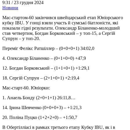
9:31 /
23 грудня 2024
Новини
Мас-стартом-60 закінчився швейцарський етап Юніорського
кубку IBU. У гонці взяли участь й сумські біатлоністи, які
показали гідні результати. Олександр Біланенко-молодший
став четвертим, Богдан Борковський – у топ-15, а Сергій
Супрун – у топ-20.
Переміг Фелікс Ратшіллер – (0+0+0+1) 34:02,0
4. Олександр Біланенко – (0+1+0+0) +47,9
12. Богдан Борковський – (1+1+0+1) +1:29,1
18. Сергій Супрун – (2+1+0+1) +2:19,4
Мас-старт-60. Юніорки:
1. Анаель Бонду (2+0+1+1) 26:11,8…
14. Ірина Шевченко (0+0+0+3) – +1:21,3
20. Поліна Пуцко (1+2+2+0) – +1:50,7
В Обертілліасі в рамках третього етапу Кубку IBU, як і в