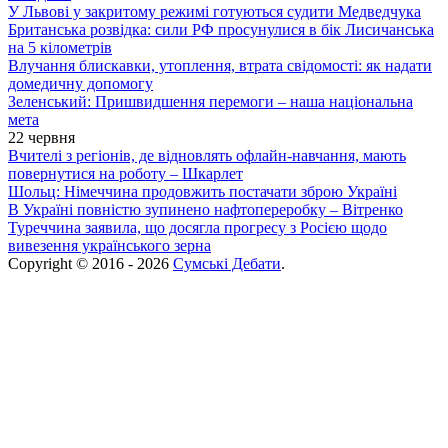
У Львові у закритому режимі готуються судити Медведчука
Британська розвідка: сили РФ просунулися в бік Лисичанська
на 5 кілометрів
Влучання блискавки, утоплення, втрата свідомості: як надати
домедичну допомогу
Зеленський: Пришвидшення перемоги – наша національна
мета
22 червня
Вчителі з регіонів, де відновлять офлайн-навчання, мають
повернутися на роботу – Шкарлет
Шольц: Німеччина продовжить постачати зброю Україні
В Україні повністю зупинено нафтопереробку – Вітренко
Туреччина заявила, що досягла прогресу з Росією щодо
вивезення українського зерна
Copyright © 2016 - 2026
Сумські Дебати
.