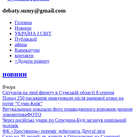
debaty.sumy@gmail.com
Головна
Новини
УКРАЇНА І СВІТ
Публікації
афіша
Карикатури
контакти
+
Додати новину
новини
Вчора
Ситуація на лінії фронту в Сумській області 8 серпня
Понад 250 пасажирів евакуювали після ранкової атаки на
потяг “Суми-Київ”
Рятувальники показали фото пошкодженого ворожим дроном
локомотива
ФОТО
Через російські удари по Середина-Буді загинув цивільний
чоловік
ФК «Тростянець» переміг дебютанта Другої ліги
Село на 20 людей: як живуть в Отроховому на Сумщині