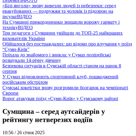
Перемоги
ФОТО
«Білі янголи» знову вивезли людей із небезпеки: серед
евакуйованих — подружжя та чоловік із підозрою на
інсульт
ВІДЕО
На Сумщині прикордонники знищили ворожу гармату і
техніку
ВІДЕО
Три педагоги з Сумщини увійшли до ТОП-25 найкращих
вихователів України
Обійшлося без постраждалих: що відомо про влучання у поїзд
“Суми-Київ”
Поїхала до знайомого і зникла: у Сумах поліцейські
розшукали 14-річну дівчину
Безпекова ситуація в Сумській області станом на ранок 8
серпня
У Сумах відновлюють спортивний клуб, пошкоджений
російським обстрілом
Сумські хокеїстки знову розгромили болгарок на чемпіонаті
Європи
Ворог атакував поїзд «Суми-Київ» у Сумському районі
Сумщина – серед аутсайдерів у
рейтингу нетверезих водіїв
10:56 /
26 січня 2025