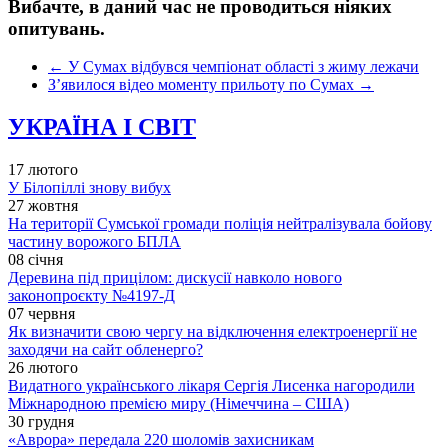
Вибачте, в даний час не проводиться ніяких
опитувань.
←
У Сумах відбувся чемпіонат області з жиму лежачи
З’явилося відео моменту прильоту по Сумах
→
УКРАЇНА І СВІТ
17 лютого
У Білопіллі знову вибух
27 жовтня
На території Сумської громади поліція нейтралізувала бойову
частину ворожого БПЛА
08 січня
Деревина під прицілом: дискусії навколо нового
законопроєкту №4197-Д
07 червня
Як визначити свою чергу на відключення електроенергії не
заходячи на сайт обленерго?
26 лютого
Видатного українського лікаря Сергія Лисенка нагородили
Міжнародною премією миру (Німеччина – США)
30 грудня
«Аврора» передала 220 шоломів захисникам