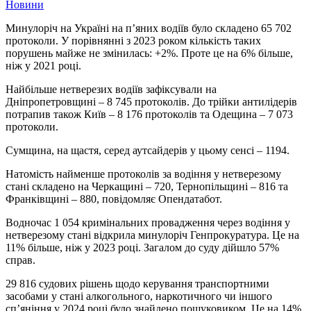
Новини
Минулоріч на Україні на п’яних водіїв було складено 65 702
протоколи. У порівнянні з 2023 роком кількість таких
порушень майже не змінилась: +2%. Проте це на 6% більше,
ніж у 2021 році.
Найбільше нетверезих водіїв зафіксували на
Дніпропетровщині – 8 745 протоколів. До трійки антилідерів
потрапив також Київ – 8 176 протоколів та Одещина – 7 073
протоколи.
Сумщина, на щастя, серед аутсайдерів у цьому сенсі – 1194.
Натомість найменше протоколів за водіння у нетверезому
стані складено на Черкащині – 720, Тернопільщині – 816 та
Франківщині – 880, повідомляє Опендатабот.
Водночас 1 054 кримінальних провадження через водіння у
нетверезому стані відкрила минулоріч Генпрокуратура. Це на
11% більше, ніж у 2023 році. Загалом до суду дійшло 57%
справ.
29 816 судових рішень щодо керування транспортними
засобами у стані алкогольного, наркотичного чи іншого
сп’яніння у 2024 році було знайдено пошуковиком. Це на 14%