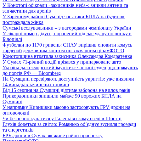
У Конотопі обікрали «захисників неба»: зникли антени та
запчастини для дронів
У Зарічному районі Сум під час атаки БПЛА на будинок
постраждала жінка
Сумські веслувальники – з нагородами чемпіонату України
У лікарні помер дідусь, поранений під час удару по ринку в
Білопіллі
Футболки по 1170 гривень: СНАУ вирішив оновити комусь
гардероб державним коштом по захмарним цінам
ФОТО
Конотопщина втратила захисника Олександра Кондратенка
У Сумах 71-річний водій врізався у припарковане авто
Україна дала «морський імунітет» частині суден, що прямують
до портів РФ — Bloomberg
На Сумщині перевіряють доступність укриттів: уже виявили
14 випадків зачинених сховищ
Від 15 серпня на Сумщині діятиме заборона на вилов раків
Прикордонники знищили майже 90 ворожих БПЛА на
Сумщині
У напрямку Кириківки масово застосовують FPV-дрони на
оптоволокні
Чи безпечно купатися у Галенківському озері в Шостці
Глухів бореться за світло: Романько об’єднує зусилля громади
та енергетиків
FPV-дрони в Сумах: як живе район проспекту