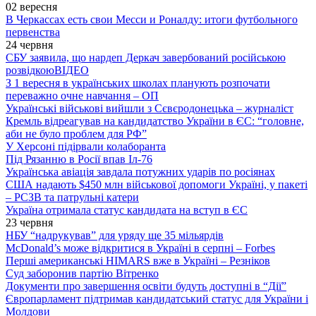
02 вересня
В Черкассах есть свои Месси и Роналду: итоги футбольного
первенства
24 червня
СБУ заявила, що нардеп Деркач завербований російською
розвідкою
ВІДЕО
З 1 вересня в українських школах планують розпочати
переважно очне навчання – ОП
Українські військові вийшли з Сєвєродонецька – журналіст
Кремль відреагував на кандидатство України в ЄС: “головне,
аби не було проблем для РФ”
У Херсоні підірвали колаборанта
Під Рязанню в Росії впав Іл-76
Українська авіація завдала потужних ударів по росіянах
США надають $450 млн військової допомоги Україні, у пакеті
– РСЗВ та патрульні катери
Україна отримала статус кандидата на вступ в ЄС
23 червня
НБУ “надрукував” для уряду ще 35 мільярдів
McDonald’s може відкритися в Україні в серпні – Forbes
Перші американські HIMARS вже в Україні – Резніков
Суд заборонив партію Вітренко
Документи про завершення освіти будуть доступні в “Дії”
Європарламент підтримав кандидатський статус для України і
Молдови