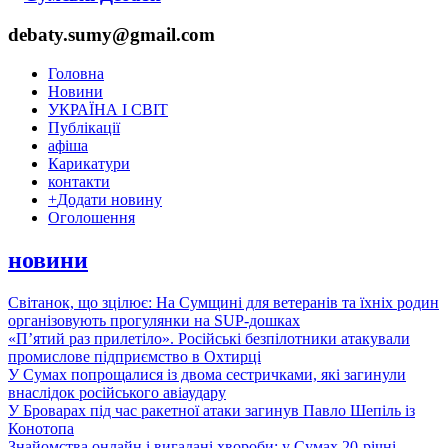
debaty.sumy@gmail.com
Головна
Новини
УКРАЇНА І СВІТ
Публікації
афіша
Карикатури
контакти
+
Додати новину
Оголошення
новини
Світанок, що зцілює: На Сумщині для ветеранів та їхніх родин
організовують прогулянки на SUP-дошках
«П’ятий раз прилетіло». Російські безпілотники атакували
промислове підприємство в Охтирці
У Сумах попрощалися із двома сестричками, які загинули
внаслідок російського авіаудару
У Броварах під час ракетної атаки загинув Павло Шепіль із
Конотопа
Знайомства онлайн і вигадані хвороби: у Сумах 20-річні