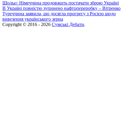
Шольц: Німеччина продовжить постачати зброю Україні
В Україні повністю зупинено нафтопереробку – Вітренко
Туреччина заявила, що досягла прогресу з Росією щодо
вивезення українського зерна
Copyright © 2016 - 2026
Сумські Дебати
.