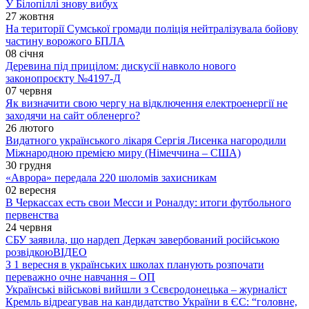
У Білопіллі знову вибух
27 жовтня
На території Сумської громади поліція нейтралізувала бойову
частину ворожого БПЛА
08 січня
Деревина під прицілом: дискусії навколо нового
законопроєкту №4197-Д
07 червня
Як визначити свою чергу на відключення електроенергії не
заходячи на сайт обленерго?
26 лютого
Видатного українського лікаря Сергія Лисенка нагородили
Міжнародною премією миру (Німеччина – США)
30 грудня
«Аврора» передала 220 шоломів захисникам
02 вересня
В Черкассах есть свои Месси и Роналду: итоги футбольного
первенства
24 червня
СБУ заявила, що нардеп Деркач завербований російською
розвідкою
ВІДЕО
З 1 вересня в українських школах планують розпочати
переважно очне навчання – ОП
Українські військові вийшли з Сєвєродонецька – журналіст
Кремль відреагував на кандидатство України в ЄС: “головне,