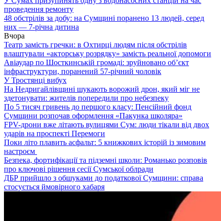
У Сумах призупинять одну з водонасосних станцій на час
проведення ремонту
48 обстрілів за добу: на Сумщині поранено 13 людей, серед
них — 7-річна дитина
Вчора
Театр замість гречки: в Охтирці людям після обстрілів
влаштували «акторську розрядку» замість реальної допомоги
Авіаудар по Шосткинській громаді: зруйновано об’єкт
інфраструктури, поранений 57-річний чоловік
У Тростянці вибух
На Недригайлівщині шукають ворожий дрон, який міг не
здетонувати: жителів попередили про небезпеку
По 5 тисяч гривень до першого класу: Пенсійний фонд
Сумщини розпочав оформлення «Пакунка школяра»
FPV-дрони вже літають вулицями Сум: люди тікали від двох
ударів на проспекті Перемоги
Поки літо плавить асфальт: 5 книжкових історій із зимовим
настроєм
Безпека, фортифікації та підземні школи: Романько розповів
про ключові рішення сесії Сумської облради
ДБР прийшло з обшуками до податкової Сумщини: справа
стосується ймовірного хабаря