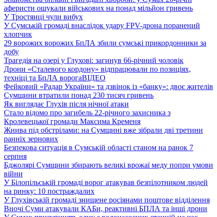
аферисти ошукали військових на понад мільйон гривень
У Тростянці чули вибух
У Сумській громаді внаслідок удару FPV-дрона поранений
хлопчик
29 ворожих ворожих БпЛА збили сумські прикордонники за
добу
Трагедія на озері у Глухові: загинув 66-річний чоловік
Дрони «Сталевого кордону» відпрацювали по позиціях,
техніці та БпЛА ворога
ВІДЕО
Фейковий «Радар України» та дзвінок із «банку»: двоє жителів
Сумщини втратили понад 230 тисяч гривень
Як виглядає Глухів після нічної атаки
Стало відомо про загибель 22-річного захисника з
Кролевецької громади Максима Кременя
Жнива під обстрілами: на Сумщині вже зібрали дві третини
ранніх зернових
Безпекова ситуація в Сумській області станом на ранок 7
серпня
Бджолярі Сумщини збирають великі врожаї меду попри умови
війни
У Білопільській громаді ворог атакував безпілотником людей
на ринку: 10 постраждалих
У Глухівській громаді знищене росіянами поштове відділення
Вночі Суми атакували КАБи, реактивні БПЛА та інші дрони