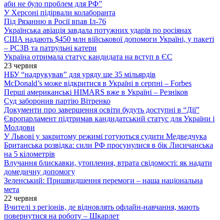
аби не було проблем для РФ”
У Херсоні підірвали колаборанта
Під Рязанню в Росії впав Іл-76
Українська авіація завдала потужних ударів по росіянах
США надають $450 млн військової допомоги Україні, у пакеті
– РСЗВ та патрульні катери
Україна отримала статус кандидата на вступ в ЄС
23 червня
НБУ “надрукував” для уряду ще 35 мільярдів
McDonald’s може відкритися в Україні в серпні – Forbes
Перші американські HIMARS вже в Україні – Резніков
Суд заборонив партію Вітренко
Документи про завершення освіти будуть доступні в “Дії”
Європарламент підтримав кандидатський статус для України і
Молдови
У Львові у закритому режимі готуються судити Медведчука
Британська розвідка: сили РФ просунулися в бік Лисичанська
на 5 кілометрів
Влучання блискавки, утоплення, втрата свідомості: як надати
домедичну допомогу
Зеленський: Пришвидшення перемоги – наша національна
мета
22 червня
Вчителі з регіонів, де відновлять офлайн-навчання, мають
повернутися на роботу – Шкарлет