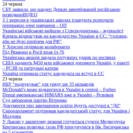
24 червня
СБУ заявила, що нардеп Деркач завербований російською
розвідкою
ВІДЕО
З 1 вересня в українських школах планують розпочати
переважно очне навчання – ОП
Українські військові вийшли з Сєвєродонецька – журналіст
Кремль відреагував на кандидатство України в ЄС: “головне,
аби не було проблем для РФ”
У Херсоні підірвали колаборанта
Під Рязанню в Росії впав Іл-76
Українська авіація завдала потужних ударів по росіянах
США надають $450 млн військової допомоги Україні, у пакеті
– РСЗВ та патрульні катери
Україна отримала статус кандидата на вступ в ЄС
23 червня
НБУ “надрукував” для уряду ще 35 мільярдів
McDonald’s може відкритися в Україні в серпні – Forbes
Перші американські HIMARS вже в Україні – Резніков
Суд заборонив партію Вітренко
Документи про завершення освіти будуть доступні в “Дії”
Європарламент підтримав кандидатський статус для України і
Молдови
У Львові у закритому режимі готуються судити Медведчука
Британська розвідка: сили РФ просунулися в бік Лисичанська
на 5 кілометрів