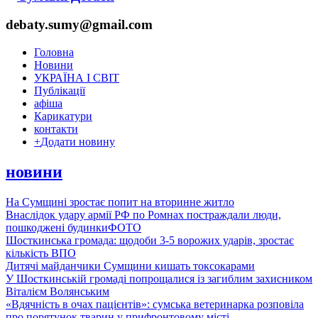
debaty.sumy@gmail.com
Головна
Новини
УКРАЇНА І СВІТ
Публікації
афіша
Карикатури
контакти
+
Додати новину
новини
На Сумщині зростає попит на вторинне житло
Внаслідок удару армії РФ по Ромнах постраждали люди,
пошкоджені будинки
ФОТО
Шосткинська громада: щодоби 3-5 ворожих ударів, зростає
кількість ВПО
Дитячі майданчики Сумщини кишать токсокарами
У Шосткинській громаді попрощалися із загиблим захисником
Віталієм Волянським
«Вдячність в очах пацієнтів»: сумська ветеринарка розповіла
про порятунок тварин у прифронтовому місті