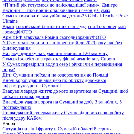
«П’ятий рік готуємося до найскладнішої зими». Дмитро
Васюнін — про новий опалювальний сезон у Сумах
Сумська вихователька увійшла до топ-25 Global Teacher Prize
Ukraine
Вранці російський безпілотник наніс удар по Тростянецькій
громаді
ФОТО
Армія РФ атакувала Ромни сьогодні зранку
ФОТО
У Сумах затвердили план інвестицій до 2029 року, але без
фінансування
На даху будинку на Сумщині знайшли 120-мм міну
Сумські хокеїстки зіграють у фіналі чемпіонату Європи
У Сумах перевірили воду з озер і річки: чи є перевищення
норм?
Діти Сумщини поїхали на оздоровлення до Польщі
Вночі ворог ударив авіацією по обʼєкту дорожньої
інфраструктури на Сумщині
Евакуація заради життя: до кого звертатися на Сумщині, щоб
виїхати з прикордоння
Внаслідок ударів ворога на Сумщині за добу 3 загиблих, 5
постраждалих
Пошкоджений супермаркет у Сумах відновив свою роботу
після удару КАБом
Вчора
Ситуація на лінії фронту в Сумській області 8 серпня