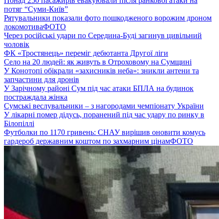
Понад 250 пасажирів евакуювали після ранкової атаки на
потяг “Суми-Київ”
Рятувальники показали фото пошкодженого ворожим дроном
локомотива
ФОТО
Через російські удари по Середина-Буді загинув цивільний
чоловік
ФК «Тростянець» переміг дебютанта Другої ліги
Село на 20 людей: як живуть в Отроховому на Сумщині
У Конотопі обікрали «захисників неба»: зникли антени та
запчастини для дронів
У Зарічному районі Сум під час атаки БПЛА на будинок
постраждала жінка
Сумські веслувальники – з нагородами чемпіонату України
У лікарні помер дідусь, поранений під час удару по ринку в
Білопіллі
Футболки по 1170 гривень: СНАУ вирішив оновити комусь
гардероб державним коштом по захмарним цінам
ФОТО