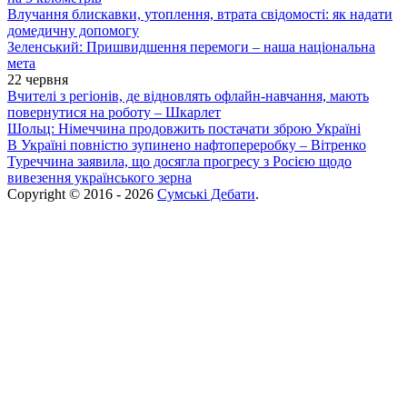
Влучання блискавки, утоплення, втрата свідомості: як надати
домедичну допомогу
Зеленський: Пришвидшення перемоги – наша національна
мета
22 червня
Вчителі з регіонів, де відновлять офлайн-навчання, мають
повернутися на роботу – Шкарлет
Шольц: Німеччина продовжить постачати зброю Україні
В Україні повністю зупинено нафтопереробку – Вітренко
Туреччина заявила, що досягла прогресу з Росією щодо
вивезення українського зерна
Copyright © 2016 - 2026
Сумські Дебати
.