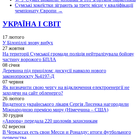
Сумські хокеїстки зіграють за третє місце у кваліфікації
чемпіонату Європи
→
УКРАЇНА І СВІТ
17 лютого
У Білопіллі знову вибух
27 жовтня
На території Сумської громади поліція нейтралізувала бойову
частину ворожого БПЛА
08 січня
Деревина під прицілом: дискусії навколо нового
законопроєкту №4197-Д
07 червня
Як визначити свою чергу на відключення електроенергії не
заходячи на сайт обленерго?
26 лютого
Видатного українського лікаря Сергія Лисенка нагородили
Міжнародною премією миру (Німеччина – США)
30 грудня
«Аврора» передала 220 шоломів захисникам
02 вересня
В Черкассах есть свои Месси и Роналду: итоги футбольного
первенства