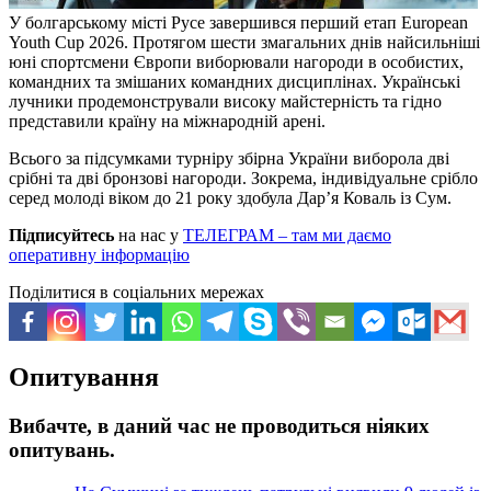
У болгарському місті Русе завершився перший етап European
Youth Cup 2026. Протягом шести змагальних днів найсильніші
юні спортсмени Європи виборювали нагороди в особистих,
командних та змішаних командних дисциплінах. Українські
лучники продемонстрували високу майстерність та гідно
представили країну на міжнародній арені.
Всього за підсумками турніру збірна України виборола дві
срібні та дві бронзові нагороди. Зокрема, індивідуальне срібло
серед молоді віком до 21 року здобула Дар’я Коваль із Сум.
Підписуйтесь
на нас у
ТЕЛЕГРАМ – там ми даємо
оперативну інформацію
Поділитися в соціальних мережах
Опитування
Вибачте, в даний час не проводиться ніяких
опитувань.