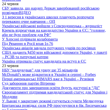
24 червня
СБУ заявила, що нардеп Деркач завербований російською
розвідкою
ВІДЕО
З 1 вересня в українських школах планують розпочати
переважно очне навчання – ОП
Українські військові вийшли з Сєвєродонецька – журналіст
Кремль відреагував на кандидатство України в ЄС: “головне,
аби не було проблем для РФ”
У Херсоні підірвали колаборанта
Під Рязанню в Росії впав Іл-76
Українська авіація завдала потужних ударів по росіянах
США надають $450 млн військової допомоги Україні, у пакеті
– РСЗВ та патрульні катери
Україна отримала статус кандидата на вступ в ЄС
23 червня
НБУ “надрукував” для уряду ще 35 мільярдів
McDonald’s може відкритися в Україні в серпні – Forbes
Перші американські HIMARS вже в Україні – Резніков
Суд заборонив партію Вітренко
Документи про завершення освіти будуть доступні в “Дії”
Європарламент підтримав кандидатський статус для України і
Молдови
У Львові у закритому режимі готуються судити Медведчука
Британська розвідка: сили РФ просунулися в бік Лисичанська
на 5 кілометрів