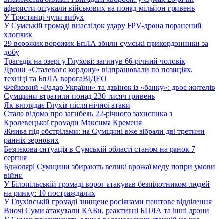
аферисти ошукали військових на понад мільйон гривень
У Тростянці чули вибух
У Сумській громаді внаслідок удару FPV-дрона поранений
хлопчик
29 ворожих ворожих БпЛА збили сумські прикордонники за
добу
Трагедія на озері у Глухові: загинув 66-річний чоловік
Дрони «Сталевого кордону» відпрацювали по позиціях,
техніці та БпЛА ворога
ВІДЕО
Фейковий «Радар України» та дзвінок із «банку»: двоє жителів
Сумщини втратили понад 230 тисяч гривень
Як виглядає Глухів після нічної атаки
Стало відомо про загибель 22-річного захисника з
Кролевецької громади Максима Кременя
Жнива під обстрілами: на Сумщині вже зібрали дві третини
ранніх зернових
Безпекова ситуація в Сумській області станом на ранок 7
серпня
Бджолярі Сумщини збирають великі врожаї меду попри умови
війни
У Білопільській громаді ворог атакував безпілотником людей
на ринку: 10 постраждалих
У Глухівській громаді знищене росіянами поштове відділення
Вночі Суми атакували КАБи, реактивні БПЛА та інші дрони