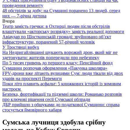
У Сумах призупинять одну з водонасосних станцій на час
проведення ремонту
48 обстрілів за добу: на Сумщині поранено 13 людей, серед
них — 7-річна дитина
Вчора
Театр замість гречки: в Охтирці людям після обстрілів
влаштували «акторську розрядку» замість реальної допомоги
Авіаудар по Шосткинській громаді: зруйновано об’єкт
інфраструктури, поранений 57-річний чоловік
У Тростянці вибух
На Недригайлівщині шукають ворожий дрон, який міг не
здетонувати: жителів попередили про небезпеку
По 5 тисяч гривень до першого класу: Пенсійний фонд
Сумщини розпочав оформлення «Пакунка школяра»
FPV-дрони вже літають вулицями Сум: люди тікали від двох
ударів на проспекті Перемоги
Поки літо плавить асфальт: 5 книжкових історій із зимовим
настроєм
Безпека, фортифікації та підземні школи: Романько розповів
про ключові рішення сесії Сумської облради
ДБР прийшло з обшуками до податкової Сумщини: справа
стосується ймовірного хабаря
Сумська лучниця здобула срібну
медаль на Кубку Європи