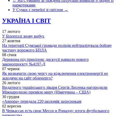
←
На Сумщині за тиждень патрульні виявили 9 людей із
наркотиками
У Сумах є перебої зі світлом
→
УКРАЇНА І СВІТ
17 лютого
У Білопіллі знову вибух
27 жовтня
На території Сумської громади поліція нейтралізувала бойову
частину ворожого БПЛА
08 січня
Деревина під прицілом: дискусії навколо нового
законопроєкту №4197-Д
07 червня
Як визначити свою чергу на відключення електроенергії не
заходячи на сайт обленерго?
26 лютого
Видатного українського лікаря Сергія Лисенка нагородили
Міжнародною премією миру (Німеччина – США)
30 грудня
«Аврора» передала 220 шоломів захисникам
02 вересня
В Черкассах есть свои Месси и Роналду: итоги футбольного
первенства