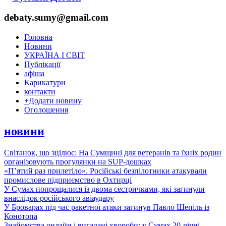
debaty.sumy@gmail.com
Головна
Новини
УКРАЇНА І СВІТ
Публікації
афіша
Карикатури
контакти
+
Додати новину
Оголошення
новини
Світанок, що зцілює: На Сумщині для ветеранів та їхніх родин
організовують прогулянки на SUP-дошках
«П’ятий раз прилетіло». Російські безпілотники атакували
промислове підприємство в Охтирці
У Сумах попрощалися із двома сестричками, які загинули
внаслідок російського авіаудару
У Броварах під час ракетної атаки загинув Павло Шепіль із
Конотопа
Знайомства онлайн і вигадані хвороби: у Сумах 20-річні