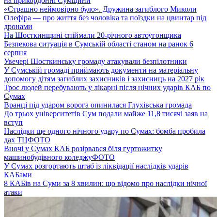
на прикордонні Сумщини
«Страшно неймовірно було». Дружина загиблого Миколи
Олефіра — про життя без чоловіка та поїздки на цвинтар під
дронами
На Шосткинщині спіймали 20-річного автоугонщика
Безпекова ситуація в Сумській області станом на ранок 6
серпня
Увечері Шосткинську громаду атакували безпілотники
У Сумській громаді приймають документи на матеріальну
допомогу дітям загиблих захисників і захисниць на 2027 рік
Троє людей перебувають у лікарні після нічних ударів КАБ по
Сумах
Вранці під ударом ворога опинилася Глухівська громада
До трьох університетів Сум подали майже 11,8 тисячі заяв на
вступ
Наслідки ще одного нічного удару по Сумах: бомба пробила
дах ТЦ
ФОТО
Вночі у Сумах КАБ розірвався біля гуртожитку
машинобудівного коледжу
ФОТО
У Сумах розгортають штаб із ліквідації наслідків ударів
КАБами
8 КАБів на Суми за 8 хвилин: що відомо про наслідки нічної
атаки