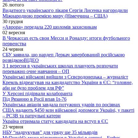
26 лютого
Видатного українського лікаря Сергія Лисенка нагородили
Міжнародною премією миру (Німеччина – США)
30 грудня
«Аврора» передала 220 шоломів захисникам
02 вересня
В Черкассах есть свои Месси и Роналду: итоги футбольного
первенства
24 червня
СБУ заявила, що нардеп Деркач завербований російською
розвідкою
ВІДЕО
З 1 вересня в українських школах планують розпочати
переважно очне навчання – ОП
Українські військові вийшли з Сєвєродонецька – журналіст
Кремль відреагував на кандидатство України в ЄС: “головне,
аби не було проблем для РФ”
У Херсоні підірвали колаборанта
Під Рязанню в Росії впав Іл-76
Українська авіація завдала потужних ударів по росіянах
США надають $450 млн військової допомоги Україні, у пакеті
– РСЗВ та патрульні катери
Україна отримала статус кандидата на вступ в ЄС
23 червня
НБУ “надрукував” для уряду ще 35 мільярдів
McDonald’s може відкритися в Україні в серпні – Forbes