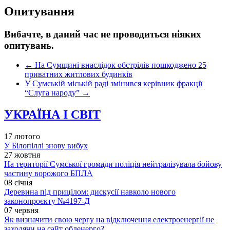
Опитування
Вибачте, в даний час не проводиться ніяких
опитувань.
←
На Сумщині внаслідок обстрілів пошкоджено 25
приватних житлових будинків
У Сумській міській раді змінився керівник фракції
“Слуга народу”
→
УКРАЇНА І СВІТ
17 лютого
У Білопіллі знову вибух
27 жовтня
На території Сумської громади поліція нейтралізувала бойову
частину ворожого БПЛА
08 січня
Деревина під прицілом: дискусії навколо нового
законопроєкту №4197-Д
07 червня
Як визначити свою чергу на відключення електроенергії не
заходячи на сайт обленерго?