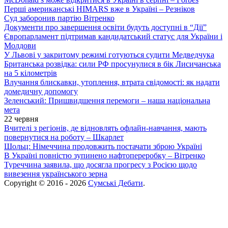
Перші американські HIMARS вже в Україні – Резніков
Суд заборонив партію Вітренко
Документи про завершення освіти будуть доступні в “Дії”
Європарламент підтримав кандидатський статус для України і
Молдови
У Львові у закритому режимі готуються судити Медведчука
Британська розвідка: сили РФ просунулися в бік Лисичанська
на 5 кілометрів
Влучання блискавки, утоплення, втрата свідомості: як надати
домедичну допомогу
Зеленський: Пришвидшення перемоги – наша національна
мета
22 червня
Вчителі з регіонів, де відновлять офлайн-навчання, мають
повернутися на роботу – Шкарлет
Шольц: Німеччина продовжить постачати зброю Україні
В Україні повністю зупинено нафтопереробку – Вітренко
Туреччина заявила, що досягла прогресу з Росією щодо
вивезення українського зерна
Copyright © 2016 - 2026
Сумські Дебати
.