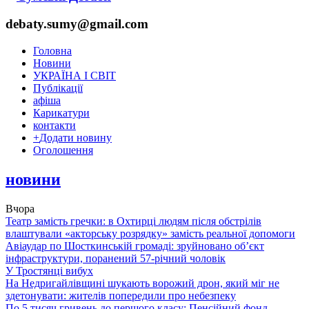
debaty.sumy@gmail.com
Головна
Новини
УКРАЇНА І СВІТ
Публікації
афіша
Карикатури
контакти
+
Додати новину
Оголошення
новини
Вчора
Театр замість гречки: в Охтирці людям після обстрілів
влаштували «акторську розрядку» замість реальної допомоги
Авіаудар по Шосткинській громаді: зруйновано об’єкт
інфраструктури, поранений 57-річний чоловік
У Тростянці вибух
На Недригайлівщині шукають ворожий дрон, який міг не
здетонувати: жителів попередили про небезпеку
По 5 тисяч гривень до першого класу: Пенсійний фонд