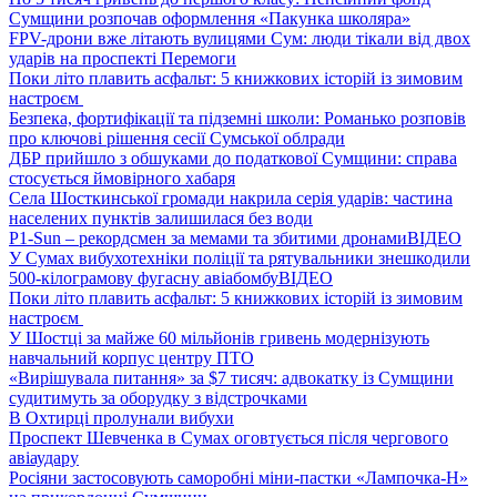
Сумщини розпочав оформлення «Пакунка школяра»
FPV-дрони вже літають вулицями Сум: люди тікали від двох
ударів на проспекті Перемоги
Поки літо плавить асфальт: 5 книжкових історій із зимовим
настроєм
Безпека, фортифікації та підземні школи: Романько розповів
про ключові рішення сесії Сумської облради
ДБР прийшло з обшуками до податкової Сумщини: справа
стосується ймовірного хабаря
Села Шосткинської громади накрила серія ударів: частина
населених пунктів залишилася без води
P1-Sun – рекордсмен за мемами та збитими дронами
ВІДЕО
У Сумах вибухотехніки поліції та рятувальники знешкодили
500-кілограмову фугасну авіабомбу
ВІДЕО
Поки літо плавить асфальт: 5 книжкових історій із зимовим
настроєм
У Шостці за майже 60 мільйонів гривень модернізують
навчальний корпус центру ПТО
«Вирішувала питання» за $7 тисяч: адвокатку із Сумщини
судитимуть за оборудку з відстрочками
В Охтирці пролунали вибухи
Проспект Шевченка в Сумах оговтується після чергового
авіаудару
Росіяни застосовують саморобні міни-пастки «Лампочка-Н»