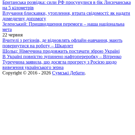
Британська розвідка: сили РФ просунулися в бік Лисичанська
на 5 кілометрів
Влучання блискавки, утоплення, втрата свідомості: як надати
домедичну допомогу
Зеленський: Пришвидшення перемоги – наша національна
мета
22 червня
Вчителі з регіонів, де відновлять офлайн-навчання, мають
повернутися на роботу – Шкарлет
Шольц: Німеччина продовжить постачати зброю Україні
В Україні повністю зупинено нафтопереробку – Вітренко
Туреччина заявила, що досягла прогресу з Росією щодо
вивезення українського зерна
Copyright © 2016 - 2026
Сумські Дебати
.