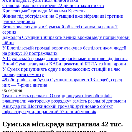
Як виглядає Глухів після нічної атаки
Стало відомо про загибель 22-річного захисника з
Кролевецької громади Максима Кременя
Жнива під обстрілами: на Сумщині вже зібрали дві третини
ранніх зернових
Безпекова ситуація в Сумській області станом на ранок 7
серпня
Бджолярі Сумщини збирають великі врожаї меду попри умови
війни
У Білопільській громаді ворог атакував безпілотником людей
на ринку: 10 постраждалих
У Глухівській громаді знищене росіянами поштове відділення
Вночі Суми атакували КАБи, реактивні БПЛА та інші дрони
У Сумах призупинять одну з водонасосних станцій на час
проведення ремонту
48 обстрілів за добу: на Сумщині поранено 13 людей, серед
них — 7-річна дитина
06 серпня
Театр замість гречки: в Охтирці людям після обстрілів
влаштували «акторську розрядку» замість реальної допомоги
Авіаудар по Шосткинській громаді: зруйновано об’єкт
інфраструктури, поранений 57-річний чоловік
Сумська міськрада витратила 42 тис.
грн на звуковий гучномовець на