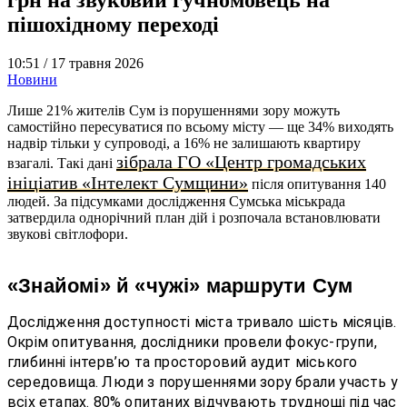
пішохідному переході
10:51 /
17 травня 2026
Новини
Лише 21% жителів Сум із порушеннями зору можуть
самостійно пересуватися по всьому місту — ще 34% виходять
надвір тільки у супроводі, а 16% не залишають квартиру
зібрала ГО «Центр громадських
взагалі. Такі дані
ініціатив «Інтелект Сумщини»
після опитування 140
людей. За підсумками дослідження Сумська міськрада
затвердила однорічний план дій і розпочала встановлювати
звукові світлофори.
«Знайомі» й «чужі» маршрути Сум
Дослідження доступності міста тривало шість місяців.
Окрім опитування, дослідники провели фокус-групи,
глибинні інтерв’ю та просторовий аудит міського
середовища. Люди з порушеннями зору брали участь у
всіх етапах. 80% опитаних відчувають труднощі під час