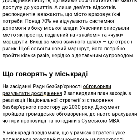
Дослідники пишуть, що майже 60% опитаних не мають
доступу до укриттів. А лише дев’ять відсотків
респондентів вважають, що місто враховує їхні
потреби. Понад 70% не відчувають системної
допомоги з боку міської влади. Учасники описували
місто як простір, поділений на «знайомі» та «чужі»
маршрути. Вихід за межі звичного шляху — це стрес і
ризик. Щоб освоїти новий маршрут, його потрібно
пройти кілька разів, нерідко з детальним супроводом.
Що говорять у міськраді
На засіданні Ради безбар’єрності
обговорили
результати дослідження
й затвердили план заходів з
реалізації Національної стратегії зі створення
безбар’єрного простору до 2030 року. Документ
пройшов громадське обговорення, до нього врахували
чотири пропозиції та погодили з Сумською МВА.
У міськраді повідомили, що у рамках стратегії уже
встановили звуковий гучномовець на перехресті