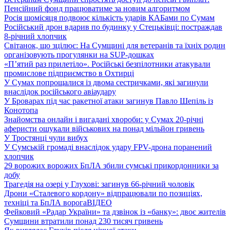
Пенсійний фонд працюватиме за новим алгоритмом
Росія щомісяця подвоює кількість ударів КАБами по Сумам
Російський дрон вдарив по будинку у Стецьківці: постраждав
8-річний хлопчик
Світанок, що зцілює: На Сумщині для ветеранів та їхніх родин
організовують прогулянки на SUP-дошках
«П’ятий раз прилетіло». Російські безпілотники атакували
промислове підприємство в Охтирці
У Сумах попрощалися із двома сестричками, які загинули
внаслідок російського авіаудару
У Броварах під час ракетної атаки загинув Павло Шепіль із
Конотопа
Знайомства онлайн і вигадані хвороби: у Сумах 20-річні
аферисти ошукали військових на понад мільйон гривень
У Тростянці чули вибух
У Сумській громаді внаслідок удару FPV-дрона поранений
хлопчик
29 ворожих ворожих БпЛА збили сумські прикордонники за
добу
Трагедія на озері у Глухові: загинув 66-річний чоловік
Дрони «Сталевого кордону» відпрацювали по позиціях,
техніці та БпЛА ворога
ВІДЕО
Фейковий «Радар України» та дзвінок із «банку»: двоє жителів
Сумщини втратили понад 230 тисяч гривень