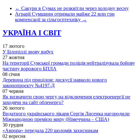
←
Сакури в Сумах не розквітли через холодну весну
Аграрії Сумщини отримали майже 22 млн грн
компенсації за сільгосптехніку
→
УКРАЇНА І СВІТ
17 лютого
У Білопіллі знову вибух
27 жовтня
На території Сумської громади поліція нейтралізувала бойову
частину ворожого БПЛА
08 січня
Деревина під прицілом: дискусії навколо нового
законопроєкту №4197-Д
07 червня
Як визначити свою чергу на відключення електроенергії не
заходячи на сайт обленерго?
26 лютого
Видатного українського лікаря Сергія Лисенка нагородили
Міжнародною премією миру (Німеччина – США)
30 грудня
«Аврора» передала 220 шоломів захисникам
02 вересня