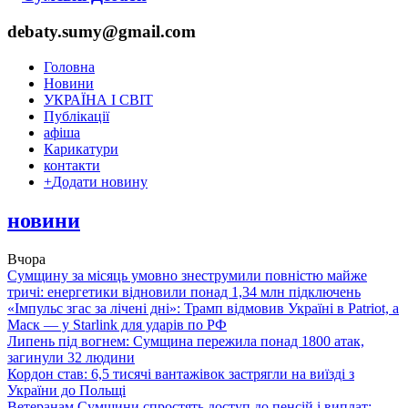
debaty.sumy@gmail.com
Головна
Новини
УКРАЇНА І СВІТ
Публікації
афіша
Карикатури
контакти
+
Додати новину
новини
Вчора
Сумщину за місяць умовно знеструмили повністю майже
тричі: енергетики відновили понад 1,34 млн підключень
«Імпульс згас за лічені дні»: Трамп відмовив Україні в Patriot, а
Маск — у Starlink для ударів по РФ
Липень під вогнем: Сумщина пережила понад 1800 атак,
загинули 32 людини
Кордон став: 6,5 тисячі вантажівок застрягли на виїзді з
України до Польщі
Ветеранам Сумщини спростять доступ до пенсій і виплат: