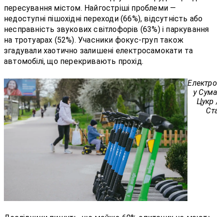
пересування містом. Найгостріші проблеми —
недоступні пішохідні переходи (66%), відсутність або
несправність звукових світлофорів (63%) і паркування
на тротуарах (52%). Учасники фокус-груп також
згадували хаотично залишені електросамокати та
автомобілі, що перекривають прохід.
Електр
у Сума
Цукр 
Ст