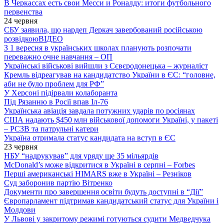
В Черкассах есть свои Месси и Роналду: итоги футбольного
первенства
24 червня
СБУ заявила, що нардеп Деркач завербований російською
розвідкою
ВІДЕО
З 1 вересня в українських школах планують розпочати
переважно очне навчання – ОП
Українські військові вийшли з Сєвєродонецька – журналіст
Кремль відреагував на кандидатство України в ЄС: “головне,
аби не було проблем для РФ”
У Херсоні підірвали колаборанта
Під Рязанню в Росії впав Іл-76
Українська авіація завдала потужних ударів по росіянах
США надають $450 млн військової допомоги Україні, у пакеті
– РСЗВ та патрульні катери
Україна отримала статус кандидата на вступ в ЄС
23 червня
НБУ “надрукував” для уряду ще 35 мільярдів
McDonald’s може відкритися в Україні в серпні – Forbes
Перші американські HIMARS вже в Україні – Резніков
Суд заборонив партію Вітренко
Документи про завершення освіти будуть доступні в “Дії”
Європарламент підтримав кандидатський статус для України і
Молдови
У Львові у закритому режимі готуються судити Медведчука