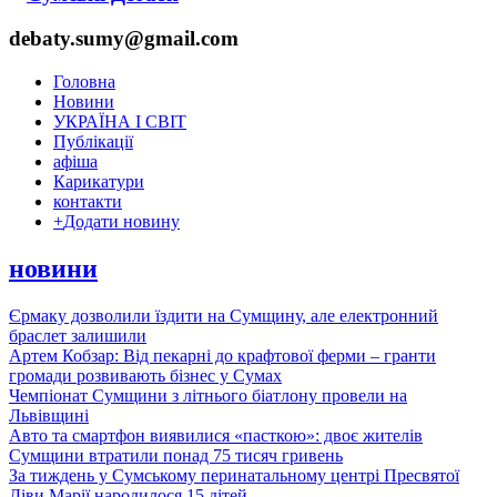
debaty.sumy@gmail.com
Головна
Новини
УКРАЇНА І СВІТ
Публікації
афіша
Карикатури
контакти
+
Додати новину
новини
Єрмаку дозволили їздити на Сумщину, але електронний
браслет залишили
Артем Кобзар: Від пекарні до крафтової ферми – гранти
громади розвивають бізнес у Сумах
Чемпіонат Сумщини з літнього біатлону провели на
Львівщині
Авто та смартфон виявилися «пасткою»: двоє жителів
Сумщини втратили понад 75 тисяч гривень
За тиждень у Сумському перинатальному центрі Пресвятої
Діви Марії народилося 15 дітей