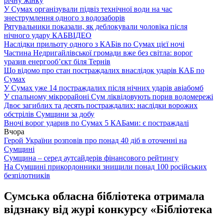
річну жінку
У Сумах організували підвіз технічної води на час
знеструмлення одного з водозаборів
Рятувальники показали, як деблокували чоловіка після
нічного удару КАБ
ВІДЕО
Наслідки прильоту одного з КАБів по Сумах цієї ночі
Частина Недригайлівської громади вже без світла: ворог
уразив енергооб’єкт біля Тернів
Що відомо про стан постраждалих внаслідок ударів КАБ по
Сумах
У Сумах уже 14 постраждалих після нічних ударів авіабомб
У спальному мікрорайоні Сум ліквідовують порив водомережі
Двоє загиблих та десять постраждалих: наслідки ворожих
обстрілів Сумщини за добу
Вночі ворог ударив по Сумах 5 КАБами: є постраждалі
Вчора
Герой України розповів про понад 40 діб в оточенні на
Сумщині
Сумщина – серед аутсайдерів фінансового рейтингу
На Сумщині прикордонники знищили понад 100 російських
безпілотників
Сумська обласна бібліотека отримала
відзнаку від журі конкурсу «Бібліотека