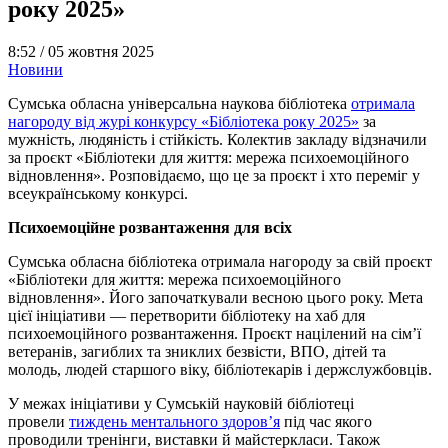
року 2025»
8:52 /
05 жовтня 2025
Новини
Сумська обласна універсальна наукова бібліотека
отримала
нагороду від журі конкурсу «Бібліотека року 2025»
за
мужність, людяність і стійкість. Колектив закладу відзначили
за проєкт «Бібліотеки для життя: мережа психоемоційного
відновлення». Розповідаємо, що це за проєкт і хто переміг у
всеукраїнському конкурсі.
Психоемоційне розвантаження для всіх
Сумська обласна бібліотека отримала нагороду за свій проєкт
«Бібліотеки для життя: мережа психоемоційного
відновлення». Його започаткували весною цього року. Мета
цієї ініціативи — перетворити бібліотеку на хаб для
психоемоційного розвантаження. Проєкт націлений на сім’ї
ветеранів, загиблих та зниклих безвісти, ВПО, дітей та
молодь, людей старшого віку, бібліотекарів і держслужбовців.
У межах ініціативи у Сумській науковій бібліотеці
провели
тиждень ментального здоров’я
під час якого
проводили тренінги, виставки й майстеркласи. Також