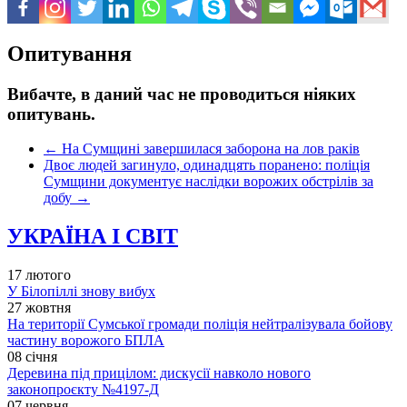
Опитування
Вибачте, в даний час не проводиться ніяких
опитувань.
←
На Сумщині завершилася заборона на лов раків
Двоє людей загинуло, одинадцять поранено: поліція
Сумщини документує наслідки ворожих обстрілів за
добу
→
УКРАЇНА І СВІТ
17 лютого
У Білопіллі знову вибух
27 жовтня
На території Сумської громади поліція нейтралізувала бойову
частину ворожого БПЛА
08 січня
Деревина під прицілом: дискусії навколо нового
законопроєкту №4197-Д
07 червня