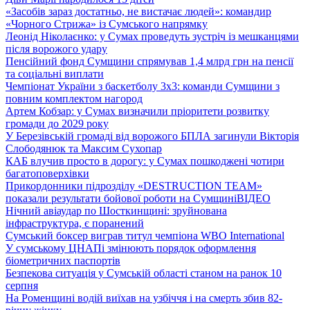
«Засобів зараз достатньо, не вистачає людей»: командир
«Чорного Стрижа» із Сумського напрямку
Леонід Ніколаєнко: у Сумах проведуть зустріч із мешканцями
після ворожого удару
Пенсійний фонд Сумщини спрямував 1,4 млрд грн на пенсії
та соціальні виплати
Чемпіонат України з баскетболу 3х3: команди Сумщини з
повним комплектом нагород
Артем Кобзар: у Сумах визначили пріоритети розвитку
громади до 2029 року
У Березівській громаді від ворожого БПЛА загинули Вікторія
Слободянюк та Максим Сухопар
КАБ влучив просто в дорогу: у Сумах пошкоджені чотири
багатоповерхівки
Прикордонники підрозділу «DESTRUCTION TEAM»
показали результати бойової роботи на Сумщині
ВІДЕО
Нічний авіаудар по Шосткинщині: зруйнована
інфраструктура, є поранений
Сумський боксер виграв титул чемпіона WBO International
У сумському ЦНАПі змінюють порядок оформлення
біометричних паспортів
Безпекова ситуація у Сумській області станом на ранок 10
серпня
На Роменщині водій виїхав на узбіччя і на смерть збив 82-