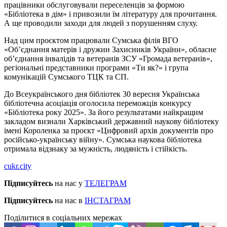
працівники обслуговували переселенців за формою
«Бібліотека в дім» і привозили їм літературу для прочитання.
А ще проводили заходи для людей з порушенням слуху.
Над цим проєктом працювали Сумська філія ВГО
«Об’єднання матерів і дружин Захисників України», обласне
об’єднання інвалідів та ветеранів ЗСУ «Громада ветеранів»,
регіональні представники програми «Ти як?» і група
комунікацій Сумського ТЦК та СП.
До Всеукраїнського дня бібліотек 30 вересня Українська
бібліотечна асоціація оголосила переможців конкурсу
«Бібліотека року 2025». За його результатами найкращим
закладом визнали Харківський державний наукову бібліотеку
імені Короленка за проєкт «Цифровий архів документів про
російсько-українську війну». Сумська наукова бібліотека
отримала відзнаку за мужність, людяність і стійкість.
cukr.city
Підписуйтесь
на нас у
ТЕЛЕГРАМ
Підписуйтесь
на нас в
ІНСТАГРАМ
Поділитися в соціальних мережах