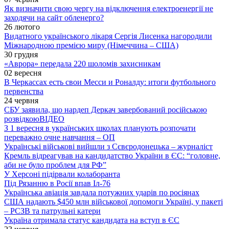
Як визначити свою чергу на відключення електроенергії не
заходячи на сайт обленерго?
26 лютого
Видатного українського лікаря Сергія Лисенка нагородили
Міжнародною премією миру (Німеччина – США)
30 грудня
«Аврора» передала 220 шоломів захисникам
02 вересня
В Черкассах есть свои Месси и Роналду: итоги футбольного
первенства
24 червня
СБУ заявила, що нардеп Деркач завербований російською
розвідкою
ВІДЕО
З 1 вересня в українських школах планують розпочати
переважно очне навчання – ОП
Українські військові вийшли з Сєвєродонецька – журналіст
Кремль відреагував на кандидатство України в ЄС: “головне,
аби не було проблем для РФ”
У Херсоні підірвали колаборанта
Під Рязанню в Росії впав Іл-76
Українська авіація завдала потужних ударів по росіянах
США надають $450 млн військової допомоги Україні, у пакеті
– РСЗВ та патрульні катери
Україна отримала статус кандидата на вступ в ЄС