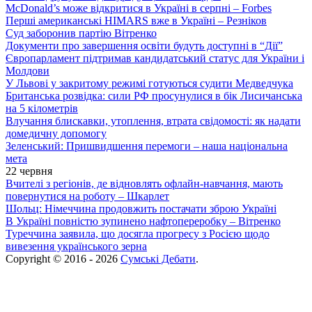
McDonald’s може відкритися в Україні в серпні – Forbes
Перші американські HIMARS вже в Україні – Резніков
Суд заборонив партію Вітренко
Документи про завершення освіти будуть доступні в “Дії”
Європарламент підтримав кандидатський статус для України і
Молдови
У Львові у закритому режимі готуються судити Медведчука
Британська розвідка: сили РФ просунулися в бік Лисичанська
на 5 кілометрів
Влучання блискавки, утоплення, втрата свідомості: як надати
домедичну допомогу
Зеленський: Пришвидшення перемоги – наша національна
мета
22 червня
Вчителі з регіонів, де відновлять офлайн-навчання, мають
повернутися на роботу – Шкарлет
Шольц: Німеччина продовжить постачати зброю Україні
В Україні повністю зупинено нафтопереробку – Вітренко
Туреччина заявила, що досягла прогресу з Росією щодо
вивезення українського зерна
Copyright © 2016 - 2026
Сумські Дебати
.