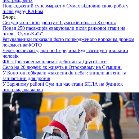
постраждалих
Пошкоджений супермаркет у Сумах відновив свою роботу
після удару КАБом
Вчора
Ситуація на лінії фронту в Сумській області 8 серпня
Понад 250 пасажирів евакуювали після ранкової атаки на
потяг “Суми-Київ”
Рятувальники показали фото пошкодженого ворожим дроном
локомотива
ФОТО
Через російські удари по Середина-Буді загинув цивільний
чоловік
ФК «Тростянець» переміг дебютанта Другої ліги
Село на 20 людей: як живуть в Отроховому на Сумщині
У Конотопі обікрали «захисників неба»: зникли антени та
запчастини для дронів
У Зарічному районі Сум під час атаки БПЛА на будинок
постраждала жінка