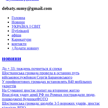
debaty.sumy@gmail.com
Головна
Новини
УКРАЇНА І СВІТ
Публікації
афіша
Карикатури
контакти
+
Додати новину
новини
До + 33: тиждень почнеться зі спеки
Шосткинська громада провела в останню путь
військовослужбовця Сергія Барановського
У прифронтових громадах встановлять 840 мобільних
укриттів
На Сумщині зростає попит на вторинне житло
Внаслідок удару армії РФ по Ромнах постраждали люди,
пошкоджені будинки
ФОТО
Шосткинська громада: щодоби 3-5 ворожих ударів, зростає
кількість ВПО