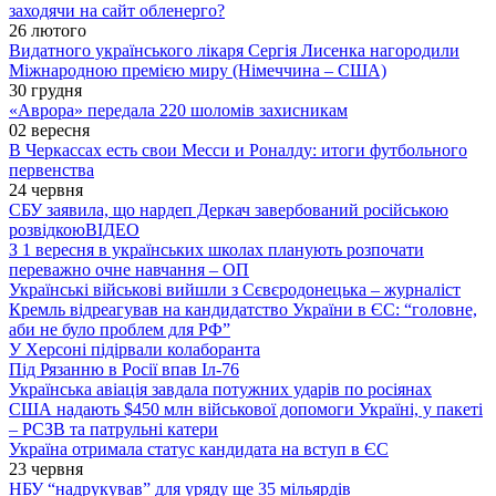
заходячи на сайт обленерго?
26 лютого
Видатного українського лікаря Сергія Лисенка нагородили
Міжнародною премією миру (Німеччина – США)
30 грудня
«Аврора» передала 220 шоломів захисникам
02 вересня
В Черкассах есть свои Месси и Роналду: итоги футбольного
первенства
24 червня
СБУ заявила, що нардеп Деркач завербований російською
розвідкою
ВІДЕО
З 1 вересня в українських школах планують розпочати
переважно очне навчання – ОП
Українські військові вийшли з Сєвєродонецька – журналіст
Кремль відреагував на кандидатство України в ЄС: “головне,
аби не було проблем для РФ”
У Херсоні підірвали колаборанта
Під Рязанню в Росії впав Іл-76
Українська авіація завдала потужних ударів по росіянах
США надають $450 млн військової допомоги Україні, у пакеті
– РСЗВ та патрульні катери
Україна отримала статус кандидата на вступ в ЄС
23 червня
НБУ “надрукував” для уряду ще 35 мільярдів