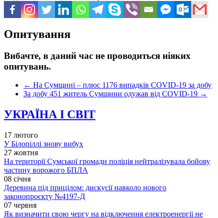
Опитування
Вибачте, в даний час не проводиться ніяких
опитувань.
←
На Сумщині – плюс 1176 випадків COVID-19 за добу
За добу 451 житель Сумщини одужав від COVID-19
→
УКРАЇНА І СВІТ
17 лютого
У Білопіллі знову вибух
27 жовтня
На території Сумської громади поліція нейтралізувала бойову
частину ворожого БПЛА
08 січня
Деревина під прицілом: дискусії навколо нового
законопроєкту №4197-Д
07 червня
Як визначити свою чергу на відключення електроенергії не