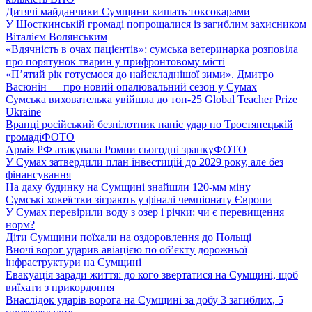
Дитячі майданчики Сумщини кишать токсокарами
У Шосткинській громаді попрощалися із загиблим захисником
Віталієм Волянським
«Вдячність в очах пацієнтів»: сумська ветеринарка розповіла
про порятунок тварин у прифронтовому місті
«П’ятий рік готуємося до найскладнішої зими». Дмитро
Васюнін — про новий опалювальний сезон у Сумах
Сумська вихователька увійшла до топ-25 Global Teacher Prize
Ukraine
Вранці російський безпілотник наніс удар по Тростянецькій
громаді
ФОТО
Армія РФ атакувала Ромни сьогодні зранку
ФОТО
У Сумах затвердили план інвестицій до 2029 року, але без
фінансування
На даху будинку на Сумщині знайшли 120-мм міну
Сумські хокеїстки зіграють у фіналі чемпіонату Європи
У Сумах перевірили воду з озер і річки: чи є перевищення
норм?
Діти Сумщини поїхали на оздоровлення до Польщі
Вночі ворог ударив авіацією по обʼєкту дорожньої
інфраструктури на Сумщині
Евакуація заради життя: до кого звертатися на Сумщині, щоб
виїхати з прикордоння
Внаслідок ударів ворога на Сумщині за добу 3 загиблих, 5