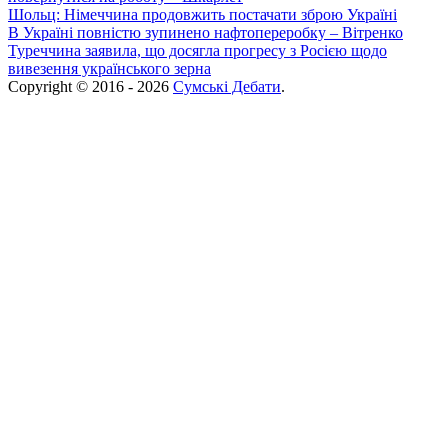
Шольц: Німеччина продовжить постачати зброю Україні
В Україні повністю зупинено нафтопереробку – Вітренко
Туреччина заявила, що досягла прогресу з Росією щодо
вивезення українського зерна
Copyright © 2016 - 2026
Сумські Дебати
.