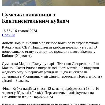
Сумська пляжниця з
Континентальним кубком
16:55 /
16 травня 2024
Новини
Жіноча збірна України з пляжного волейболу зіграє у фіналі
Кубка націй CEV. Наші дівчата здобули перемогу в групі D
попереднього етапу турніру, що проходив цього вікенду у
Бибинє (Хорватія).
Сумчанка Марина Гладун у парі з Тетяною Лазаренко та Інна
Махно і Софія Рилова виграли всі шість матчів, не віддавши
жодного сету. У першому раунді наші дуети обіграли
суперниць з Угорщини, у півфіналі перемогли Португалію, а у
фіналі – Бельгію.
Фінал Кубка націй за участі 12 команд відбудеться з 13 по 16
червня у Юрмалі (Латвія). Переможець кваліфікується на
Олімпійські ігри в Парижі-2024.
Вітаємо наших волейболісток та їх тренерів Валерія Самодая