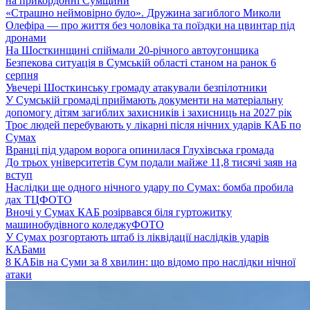
на прикордонні Сумщини
«Страшно неймовірно було». Дружина загиблого Миколи
Олефіра — про життя без чоловіка та поїздки на цвинтар під
дронами
На Шосткинщині спіймали 20-річного автоугонщика
Безпекова ситуація в Сумській області станом на ранок 6
серпня
Увечері Шосткинську громаду атакували безпілотники
У Сумській громаді приймають документи на матеріальну
допомогу дітям загиблих захисників і захисниць на 2027 рік
Троє людей перебувають у лікарні після нічних ударів КАБ по
Сумах
Вранці під ударом ворога опинилася Глухівська громада
До трьох університетів Сум подали майже 11,8 тисячі заяв на
вступ
Наслідки ще одного нічного удару по Сумах: бомба пробила
дах ТЦ
ФОТО
Вночі у Сумах КАБ розірвався біля гуртожитку
машинобудівного коледжу
ФОТО
У Сумах розгортають штаб із ліквідації наслідків ударів
КАБами
8 КАБів на Суми за 8 хвилин: що відомо про наслідки нічної
атаки