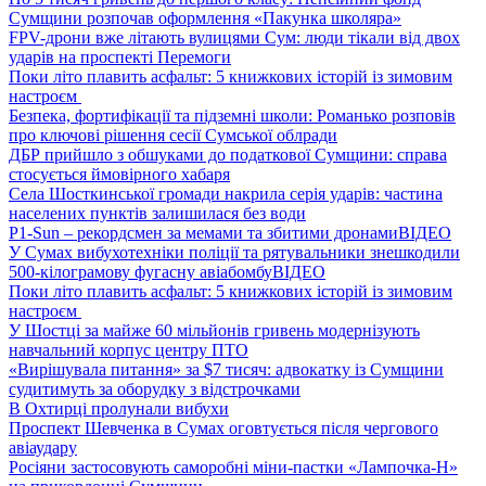
Сумщини розпочав оформлення «Пакунка школяра»
FPV-дрони вже літають вулицями Сум: люди тікали від двох
ударів на проспекті Перемоги
Поки літо плавить асфальт: 5 книжкових історій із зимовим
настроєм
Безпека, фортифікації та підземні школи: Романько розповів
про ключові рішення сесії Сумської облради
ДБР прийшло з обшуками до податкової Сумщини: справа
стосується ймовірного хабаря
Села Шосткинської громади накрила серія ударів: частина
населених пунктів залишилася без води
P1-Sun – рекордсмен за мемами та збитими дронами
ВІДЕО
У Сумах вибухотехніки поліції та рятувальники знешкодили
500-кілограмову фугасну авіабомбу
ВІДЕО
Поки літо плавить асфальт: 5 книжкових історій із зимовим
настроєм
У Шостці за майже 60 мільйонів гривень модернізують
навчальний корпус центру ПТО
«Вирішувала питання» за $7 тисяч: адвокатку із Сумщини
судитимуть за оборудку з відстрочками
В Охтирці пролунали вибухи
Проспект Шевченка в Сумах оговтується після чергового
авіаудару
Росіяни застосовують саморобні міни-пастки «Лампочка-Н»