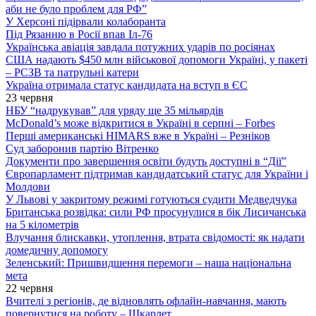
аби не було проблем для РФ”
У Херсоні підірвали колаборанта
Під Рязанню в Росії впав Іл-76
Українська авіація завдала потужних ударів по росіянах
США надають $450 млн військової допомоги Україні, у пакеті
– РСЗВ та патрульні катери
Україна отримала статус кандидата на вступ в ЄС
23 червня
НБУ “надрукував” для уряду ще 35 мільярдів
McDonald’s може відкритися в Україні в серпні – Forbes
Перші американські HIMARS вже в Україні – Резніков
Суд заборонив партію Вітренко
Документи про завершення освіти будуть доступні в “Дії”
Європарламент підтримав кандидатський статус для України і
Молдови
У Львові у закритому режимі готуються судити Медведчука
Британська розвідка: сили РФ просунулися в бік Лисичанська
на 5 кілометрів
Влучання блискавки, утоплення, втрата свідомості: як надати
домедичну допомогу
Зеленський: Пришвидшення перемоги – наша національна
мета
22 червня
Вчителі з регіонів, де відновлять офлайн-навчання, мають
повернутися на роботу – Шкарлет