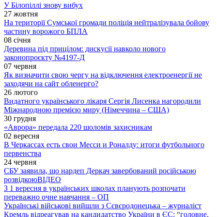
У Білопіллі знову вибух
27 жовтня
На території Сумської громади поліція нейтралізувала бойову
частину ворожого БПЛА
08 січня
Деревина під прицілом: дискусії навколо нового
законопроєкту №4197-Д
07 червня
Як визначити свою чергу на відключення електроенергії не
заходячи на сайт обленерго?
26 лютого
Видатного українського лікаря Сергія Лисенка нагородили
Міжнародною премією миру (Німеччина – США)
30 грудня
«Аврора» передала 220 шоломів захисникам
02 вересня
В Черкассах есть свои Месси и Роналду: итоги футбольного
первенства
24 червня
СБУ заявила, що нардеп Деркач завербований російською
розвідкою
ВІДЕО
З 1 вересня в українських школах планують розпочати
переважно очне навчання – ОП
Українські військові вийшли з Сєвєродонецька – журналіст
Кремль відреагував на кандидатство України в ЄС: “головне,