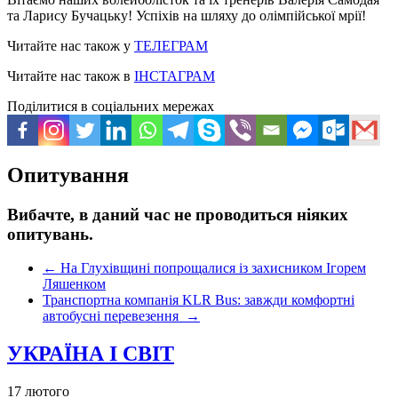
та Ларису Бучацьку! Успіхів на шляху до олімпійської мрії!
Читайте нас також у
ТЕЛЕГРАМ
Читайте нас також в
ІНСТАГРАМ
Поділитися в соціальних мережах
Опитування
Вибачте, в даний час не проводиться ніяких
опитувань.
←
На Глухівщині попрощалися із захисником Ігорем
Ляшенком
Транспортна компанія KLR Bus: завжди комфортні
автобусні перевезення
→
УКРАЇНА І СВІТ
17 лютого