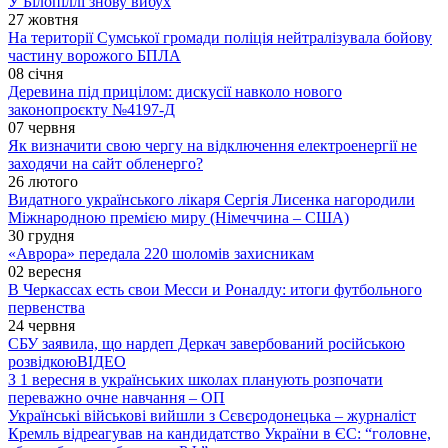
У Білопіллі знову вибух
27 жовтня
На території Сумської громади поліція нейтралізувала бойову
частину ворожого БПЛА
08 січня
Деревина під прицілом: дискусії навколо нового
законопроєкту №4197-Д
07 червня
Як визначити свою чергу на відключення електроенергії не
заходячи на сайт обленерго?
26 лютого
Видатного українського лікаря Сергія Лисенка нагородили
Міжнародною премією миру (Німеччина – США)
30 грудня
«Аврора» передала 220 шоломів захисникам
02 вересня
В Черкассах есть свои Месси и Роналду: итоги футбольного
первенства
24 червня
СБУ заявила, що нардеп Деркач завербований російською
розвідкою
ВІДЕО
З 1 вересня в українських школах планують розпочати
переважно очне навчання – ОП
Українські військові вийшли з Сєвєродонецька – журналіст
Кремль відреагував на кандидатство України в ЄС: “головне,