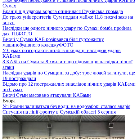
Троє людей перебувають у лікарні після нічних ударів КАБ по
Сумах
Вранці під ударом ворога опинилася Глухівська громада
До трьох університетів Сум подали майже 11,8 тисячі заяв на
вступ
Наслідки ще одного нічного удару по Сумах: бомба пробила
дах ТЦ
ФОТО
Вночі у Сумах КАБ розірвався біля гуртожитку
машинобудівного коледжу
ФОТО
У Сумах розгортають штаб із ліквідації наслідків ударів
КАБами
8 КАБів на Суми за 8 хвилин: що відомо про наслідки нічної
атаки
Наслідки ударів по Сумщині за добу: троє людей загинули, ще
19 постраждали
Відомо про 12 постраждалих внаслідок нічних ударів КАБами
по Сумах
Вночі Суми масовано атакували КАБами
Вчора
Усі Ромни залишаться без води: на водозаборі сталася аварія
Ситуація на лінії фронту в Сумській області 5 серпня