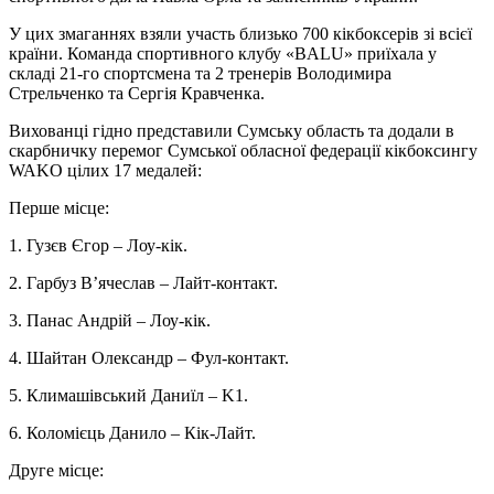
У цих змаганнях взяли участь близько 700 кікбоксерів зі всієї
країни. Команда спортивного клубу «BALU» приїхала у
складі 21-го спортсмена та 2 тренерів Володимира
Стрельченко та Сергія Кравченка.
Вихованці гідно представили Сумську область та додали в
скарбничку перемог Сумської обласної федерації кікбоксингу
WAKO цілих 17 медалей:
Перше місце:
1. Гузєв Єгор – Лоу-кік.
2. Гарбуз Вʼячеслав – Лайт-контакт.
3. Панас Андрій – Лоу-кік.
4. Шайтан Олександр – Фул-контакт.
5. Климашівський Даниїл – K1.
6. Коломієць Данило – Кік-Лайт.
Друге місце: