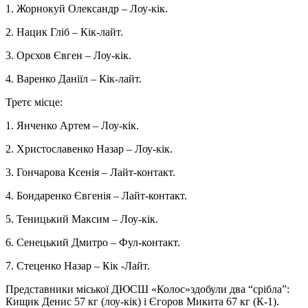
1. Жорнокуй Олександр – Лоу-кік.
2. Нацик Гліб – Кік-лайт.
3. Орєхов Євген – Лоу-кік.
4. Варенко Даніїл – Кік-лайт.
Третє місце:
1. Янченко Артем – Лоу-кік.
2. Христославенко Назар – Лоу-кік.
3. Гончарова Ксенія – Лайт-контакт.
4. Бондаренко Євгенія – Лайт-контакт.
5. Теницький Максим – Лоу-кік.
6. Сенецький Дмитро – Фул-контакт.
7. Стеценко Назар – Кік -Лайт.
Представники міської ДЮСШ «Колос»здобули два “срібла”:
Кищик Денис 57 кг (лоу-кік) і Єгоров Микита 67 кг (К-1).