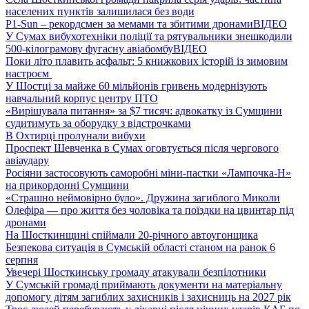
населених пунктів залишилася без води
P1-Sun – рекордсмен за мемами та збитими дронами
ВІДЕО
У Сумах вибухотехніки поліції та рятувальники знешкодили
500-кілограмову фугасну авіабомбу
ВІДЕО
Поки літо плавить асфальт: 5 книжкових історій із зимовим
настроєм
У Шостці за майже 60 мільйонів гривень модернізують
навчальний корпус центру ПТО
«Вирішувала питання» за $7 тисяч: адвокатку із Сумщини
судитимуть за оборудку з відстрочками
В Охтирці пролунали вибухи
Проспект Шевченка в Сумах оговтується після чергового
авіаудару
Росіяни застосовують саморобні міни-пастки «Лампочка-Н»
на прикордонні Сумщини
«Страшно неймовірно було». Дружина загиблого Миколи
Олефіра — про життя без чоловіка та поїздки на цвинтар під
дронами
На Шосткинщині спіймали 20-річного автоугонщика
Безпекова ситуація в Сумській області станом на ранок 6
серпня
Увечері Шосткинську громаду атакували безпілотники
У Сумській громаді приймають документи на матеріальну
допомогу дітям загиблих захисників і захисниць на 2027 рік