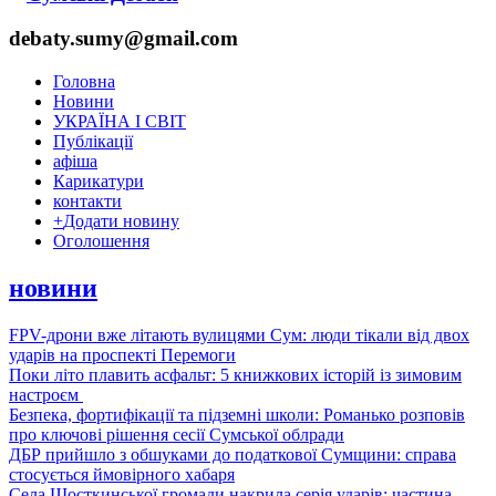
debaty.sumy@gmail.com
Головна
Новини
УКРАЇНА І СВІТ
Публікації
афіша
Карикатури
контакти
+
Додати новину
Оголошення
новини
FPV-дрони вже літають вулицями Сум: люди тікали від двох
ударів на проспекті Перемоги
Поки літо плавить асфальт: 5 книжкових історій із зимовим
настроєм
Безпека, фортифікації та підземні школи: Романько розповів
про ключові рішення сесії Сумської облради
ДБР прийшло з обшуками до податкової Сумщини: справа
стосується ймовірного хабаря
Села Шосткинської громади накрила серія ударів: частина