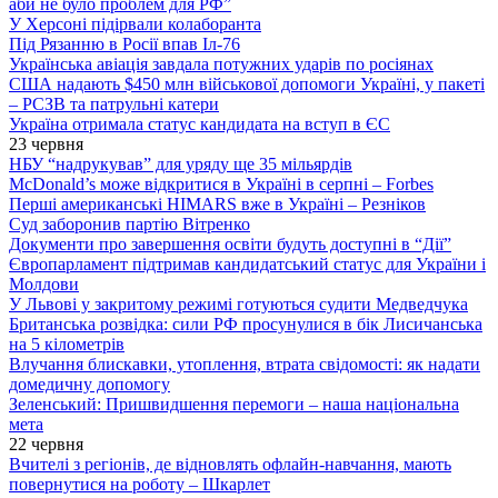
аби не було проблем для РФ”
У Херсоні підірвали колаборанта
Під Рязанню в Росії впав Іл-76
Українська авіація завдала потужних ударів по росіянах
США надають $450 млн військової допомоги Україні, у пакеті
– РСЗВ та патрульні катери
Україна отримала статус кандидата на вступ в ЄС
23 червня
НБУ “надрукував” для уряду ще 35 мільярдів
McDonald’s може відкритися в Україні в серпні – Forbes
Перші американські HIMARS вже в Україні – Резніков
Суд заборонив партію Вітренко
Документи про завершення освіти будуть доступні в “Дії”
Європарламент підтримав кандидатський статус для України і
Молдови
У Львові у закритому режимі готуються судити Медведчука
Британська розвідка: сили РФ просунулися в бік Лисичанська
на 5 кілометрів
Влучання блискавки, утоплення, втрата свідомості: як надати
домедичну допомогу
Зеленський: Пришвидшення перемоги – наша національна
мета
22 червня
Вчителі з регіонів, де відновлять офлайн-навчання, мають
повернутися на роботу – Шкарлет