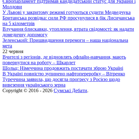
Європарламент підтримав кандидатський статус для України і
Молдови
У Львові у закритому режимі готуються судити Медведчука
Британська розвідка: сили РФ просунулися в бік Лисичанська
на 5 кілометрів
Влучання блискавки, утоплення, втрата свідомості: як надати
домедичну допомогу
Зеленський: Пришвидшення перемоги – наша національна
мета
22 червня
Вчителі з регіонів, де відновлять офлайн-навчання, мають
повернутися на роботу – Шкарлет
Шольц: Німеччина продовжить постачати зброю Україні
В Україні повністю зупинено нафтопереробку – Вітренко
Туреччина заявила, що досягла прогресу з Росією щодо
вивезення українського зерна
Copyright © 2016 - 2026
Сумські Дебати
.