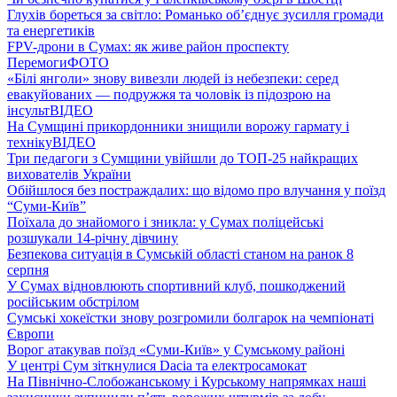
Глухів бореться за світло: Романько об’єднує зусилля громади
та енергетиків
FPV-дрони в Сумах: як живе район проспекту
Перемоги
ФОТО
«Білі янголи» знову вивезли людей із небезпеки: серед
евакуйованих — подружжя та чоловік із підозрою на
інсульт
ВІДЕО
На Сумщині прикордонники знищили ворожу гармату і
техніку
ВІДЕО
Три педагоги з Сумщини увійшли до ТОП-25 найкращих
вихователів України
Обійшлося без постраждалих: що відомо про влучання у поїзд
“Суми-Київ”
Поїхала до знайомого і зникла: у Сумах поліцейські
розшукали 14-річну дівчину
Безпекова ситуація в Сумській області станом на ранок 8
серпня
У Сумах відновлюють спортивний клуб, пошкоджений
російським обстрілом
Сумські хокеїстки знову розгромили болгарок на чемпіонаті
Європи
Ворог атакував поїзд «Суми-Київ» у Сумському районі
У центрі Сум зіткнулися Dacia та електросамокат
На Північно-Слобожанському і Курському напрямках наші