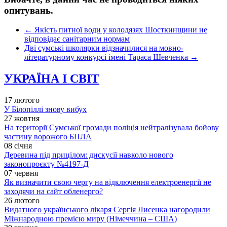
опитувань.
←
Якість питної води у колодязях Шосткинщини не
відповідає санітарним нормам
Дві сумські школярки відзначилися на мовно-
літературному конкурсі імені Тараса Шевченка
→
УКРАЇНА І СВІТ
17 лютого
У Білопіллі знову вибух
27 жовтня
На території Сумської громади поліція нейтралізувала бойову
частину ворожого БПЛА
08 січня
Деревина під прицілом: дискусії навколо нового
законопроєкту №4197-Д
07 червня
Як визначити свою чергу на відключення електроенергії не
заходячи на сайт обленерго?
26 лютого
Видатного українського лікаря Сергія Лисенка нагородили
Міжнародною премією миру (Німеччина – США)