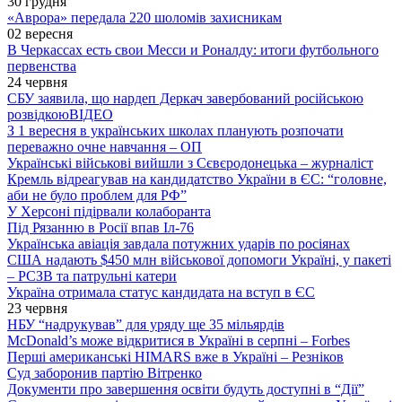
30 грудня
«Аврора» передала 220 шоломів захисникам
02 вересня
В Черкассах есть свои Месси и Роналду: итоги футбольного
первенства
24 червня
СБУ заявила, що нардеп Деркач завербований російською
розвідкою
ВІДЕО
З 1 вересня в українських школах планують розпочати
переважно очне навчання – ОП
Українські військові вийшли з Сєвєродонецька – журналіст
Кремль відреагував на кандидатство України в ЄС: “головне,
аби не було проблем для РФ”
У Херсоні підірвали колаборанта
Під Рязанню в Росії впав Іл-76
Українська авіація завдала потужних ударів по росіянах
США надають $450 млн військової допомоги Україні, у пакеті
– РСЗВ та патрульні катери
Україна отримала статус кандидата на вступ в ЄС
23 червня
НБУ “надрукував” для уряду ще 35 мільярдів
McDonald’s може відкритися в Україні в серпні – Forbes
Перші американські HIMARS вже в Україні – Резніков
Суд заборонив партію Вітренко
Документи про завершення освіти будуть доступні в “Дії”