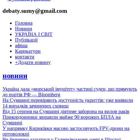
debaty.sumy@gmail.com
Головна
Новини
УКРАЇНА І СВІТ
Публікації
афіша
Карикатури
контакти
+
Додати новину
новини
Україна дала «морський імунітет» частині суден, що прямують
до портів РФ — Bloomberg
На Сумщині перевіряють доступність укриттів: уже виявили
14 випадків зачинених сховищ
Від 15 серпня на Сумщині діятиме заборона на вилов раків
Прикордонники знищили майже 90 ворожих БПЛА на
Сумщині
У напрямку Кириківки масово застосовують FPV-дрони на
оптоволокні
Чи безпечно купатися у Галенківському озері в Шостці