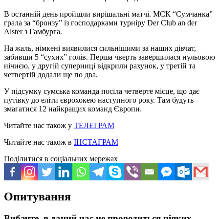
В останній день пройшли вирішальні матчі. МСК “Сумчанка”
грала за “бронзу” із господарками турніру Der Club an der
Alster з Гамбурга.
На жаль, німкені виявилися сильнішими за наших дівчат,
забивши 5 “сухих” голів. Перша чверть завершилася нульовою
нічиєю, у другій суперниці відкрили рахунок, у третій та
четвертій додали ще по два.
У підсумку сумська команда посіла четверте місце, що дає
путівку до еліти єврохокею наступного року. Там будуть
змагатися 12 найкращих команд Європи.
Читайте нас також у
ТЕЛЕГРАМ
Читайте нас також в
ІНСТАГРАМ
Поділитися в соціальних мережах
Опитування
Вибачте, в даний час не проводиться ніяких