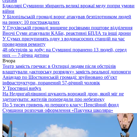
серпня
Бджолярі Сумщини збирають великі врожаї меду попри умови
війни
У Білопільській громаді ворог атакував безпілотником людей
на ринку: 10 постраждалих
У Глухівській громаді знищене росіянами поштове відділення
Вночі Суми атакували КАБи, реактивні БПЛА та інші дрони
У Сумах призупинять одну з водонасосних станцій на час
проведення ремонту
48 обстрілів за добу: на Сумщині поранено 13 людей, серед
них — 7-річна дитина
Вчора
Театр замість гречки: в Охтирці людям після обстрілів
влаштували «акторську розрядку» замість реальної допомоги
Авіаудар по Шосткинській громаді: зруйновано об’єкт
інфраструктури, поранений 57-річний чоловік
У Тростянці вибух
На Недригайлівщині шукають ворожий дрон, який міг не
здетонувати: жителів попередили про небезпеку
По 5 тисяч гривень до першого класу: Пенсійний фонд
Сумщини розпочав оформлення «Пакунка школяра»