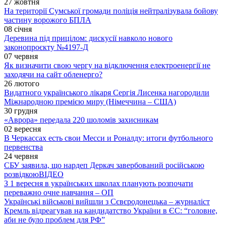
27 жовтня
На території Сумської громади поліція нейтралізувала бойову
частину ворожого БПЛА
08 січня
Деревина під прицілом: дискусії навколо нового
законопроєкту №4197-Д
07 червня
Як визначити свою чергу на відключення електроенергії не
заходячи на сайт обленерго?
26 лютого
Видатного українського лікаря Сергія Лисенка нагородили
Міжнародною премією миру (Німеччина – США)
30 грудня
«Аврора» передала 220 шоломів захисникам
02 вересня
В Черкассах есть свои Месси и Роналду: итоги футбольного
первенства
24 червня
СБУ заявила, що нардеп Деркач завербований російською
розвідкою
ВІДЕО
З 1 вересня в українських школах планують розпочати
переважно очне навчання – ОП
Українські військові вийшли з Сєвєродонецька – журналіст
Кремль відреагував на кандидатство України в ЄС: “головне,
аби не було проблем для РФ”