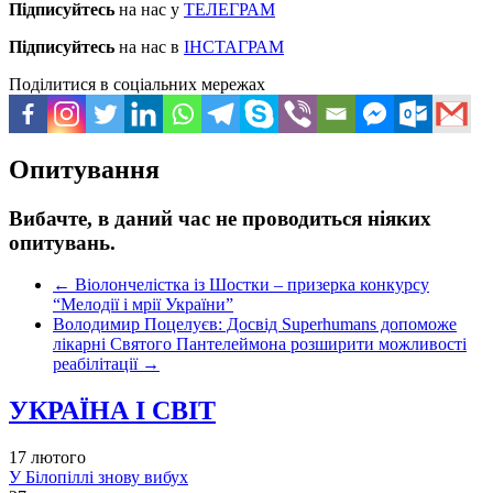
Підписуйтесь
на нас у
ТЕЛЕГРАМ
Підписуйтесь
на нас в
ІНСТАГРАМ
Поділитися в соціальних мережах
Опитування
Вибачте, в даний час не проводиться ніяких
опитувань.
←
Віолончелістка із Шостки – призерка конкурсу
“Мелодії і мрії України”
Володимир Поцелуєв: Досвід Superhumans допоможе
лікарні Святого Пантелеймона розширити можливості
реабілітації
→
УКРАЇНА І СВІТ
17 лютого
У Білопіллі знову вибух