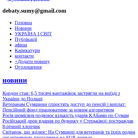
debaty.sumy@gmail.com
Головна
Новини
УКРАЇНА І СВІТ
Публікації
афіша
Карикатури
контакти
+
Додати новину
Оголошення
новини
Кордон став: 6,5 тисячі вантажівок застрягли на виїзді з
України до Польщі
Ветеранам Сумщини спростять доступ до пенсій і виплат:
Пенсійний фонд працюватиме за новим алгоритмом
Росія щомісяця подвоює кількість ударів КАБами по Сумам
Російський дрон вдарив по будинку у Стецьківці: постраждав
8-річний хлопчик
Світанок, що зцілює: На Сумщині для ветеранів та їхніх родин
організовують прогулянки на SUP-дошках