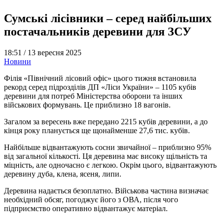
Сумські лісівники – серед найбільших
постачальників деревини для ЗСУ
18:51 /
13 вересня 2025
Новини
Філія «Північний лісовий офіс» цього тижня встановила
рекорд серед підрозділів ДП «Ліси України» – 1105 кубів
деревини для потреб Міністерства оборони та інших
військових формувань. Це приблизно 18 вагонів.
Загалом за вересень вже передано 2215 кубів деревини, а до
кінця року планується ще щонайменше 27,6 тис. кубів.
Найбільше відвантажують сосни звичайної – приблизно 95%
від загальної кількості. Ця деревина має високу щільність та
міцність, але одночасно є легкою. Окрім цього, відвантажують
деревину дуба, клена, ясеня, липи.
Деревина надається безоплатно. Військова частина визначає
необхідний обсяг, погоджує його з ОВА, після чого
підприємство оперативно відвантажує матеріал.