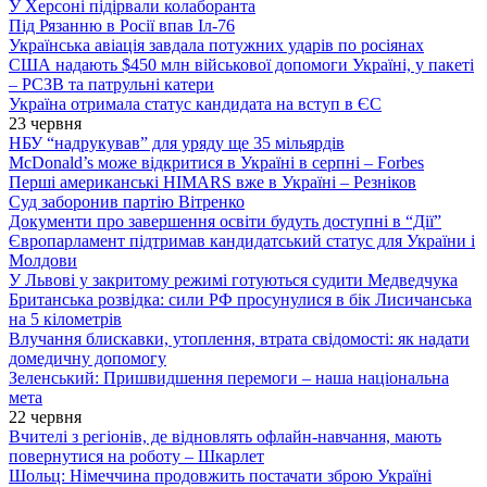
У Херсоні підірвали колаборанта
Під Рязанню в Росії впав Іл-76
Українська авіація завдала потужних ударів по росіянах
США надають $450 млн військової допомоги Україні, у пакеті
– РСЗВ та патрульні катери
Україна отримала статус кандидата на вступ в ЄС
23 червня
НБУ “надрукував” для уряду ще 35 мільярдів
McDonald’s може відкритися в Україні в серпні – Forbes
Перші американські HIMARS вже в Україні – Резніков
Суд заборонив партію Вітренко
Документи про завершення освіти будуть доступні в “Дії”
Європарламент підтримав кандидатський статус для України і
Молдови
У Львові у закритому режимі готуються судити Медведчука
Британська розвідка: сили РФ просунулися в бік Лисичанська
на 5 кілометрів
Влучання блискавки, утоплення, втрата свідомості: як надати
домедичну допомогу
Зеленський: Пришвидшення перемоги – наша національна
мета
22 червня
Вчителі з регіонів, де відновлять офлайн-навчання, мають
повернутися на роботу – Шкарлет
Шольц: Німеччина продовжить постачати зброю Україні