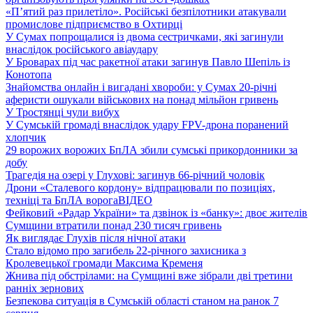
«П’ятий раз прилетіло». Російські безпілотники атакували
промислове підприємство в Охтирці
У Сумах попрощалися із двома сестричками, які загинули
внаслідок російського авіаудару
У Броварах під час ракетної атаки загинув Павло Шепіль із
Конотопа
Знайомства онлайн і вигадані хвороби: у Сумах 20-річні
аферисти ошукали військових на понад мільйон гривень
У Тростянці чули вибух
У Сумській громаді внаслідок удару FPV-дрона поранений
хлопчик
29 ворожих ворожих БпЛА збили сумські прикордонники за
добу
Трагедія на озері у Глухові: загинув 66-річний чоловік
Дрони «Сталевого кордону» відпрацювали по позиціях,
техніці та БпЛА ворога
ВІДЕО
Фейковий «Радар України» та дзвінок із «банку»: двоє жителів
Сумщини втратили понад 230 тисяч гривень
Як виглядає Глухів після нічної атаки
Стало відомо про загибель 22-річного захисника з
Кролевецької громади Максима Кременя
Жнива під обстрілами: на Сумщині вже зібрали дві третини
ранніх зернових
Безпекова ситуація в Сумській області станом на ранок 7