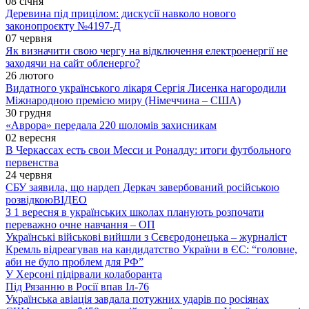
08 січня
Деревина під прицілом: дискусії навколо нового
законопроєкту №4197-Д
07 червня
Як визначити свою чергу на відключення електроенергії не
заходячи на сайт обленерго?
26 лютого
Видатного українського лікаря Сергія Лисенка нагородили
Міжнародною премією миру (Німеччина – США)
30 грудня
«Аврора» передала 220 шоломів захисникам
02 вересня
В Черкассах есть свои Месси и Роналду: итоги футбольного
первенства
24 червня
СБУ заявила, що нардеп Деркач завербований російською
розвідкою
ВІДЕО
З 1 вересня в українських школах планують розпочати
переважно очне навчання – ОП
Українські військові вийшли з Сєвєродонецька – журналіст
Кремль відреагував на кандидатство України в ЄС: “головне,
аби не було проблем для РФ”
У Херсоні підірвали колаборанта
Під Рязанню в Росії впав Іл-76
Українська авіація завдала потужних ударів по росіянах