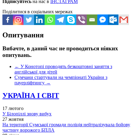
Підписуйтесь
на нас в
ІНСТАГРАМ
Поділитися в соціальних мережах
Опитування
Вибачте, в даний час не проводиться ніяких
опитувань.
←
У Конотопі проводять безкоштовні заняття з
англійської для дітей
Сумчани стартували на чемпіонаті України з
пауерліфтингу
→
УКРАЇНА І СВІТ
17 лютого
У Білопіллі знову вибух
27 жовтня
На території Сумської громади поліція нейтралізувала бойову
частину ворожого БПЛА