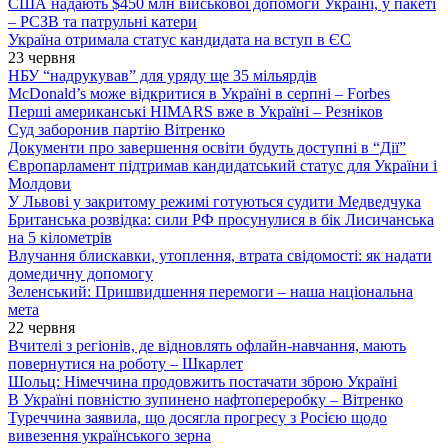
США надають $450 млн військової допомоги Україні, у пакеті
– РСЗВ та патрульні катери
Україна отримала статус кандидата на вступ в ЄС
23 червня
НБУ “надрукував” для уряду ще 35 мільярдів
McDonald’s може відкритися в Україні в серпні – Forbes
Перші американські HIMARS вже в Україні – Резніков
Суд заборонив партію Вітренко
Документи про завершення освіти будуть доступні в “Дії”
Європарламент підтримав кандидатський статус для України і
Молдови
У Львові у закритому режимі готуються судити Медведчука
Британська розвідка: сили РФ просунулися в бік Лисичанська
на 5 кілометрів
Влучання блискавки, утоплення, втрата свідомості: як надати
домедичну допомогу
Зеленський: Пришвидшення перемоги – наша національна
мета
22 червня
Вчителі з регіонів, де відновлять офлайн-навчання, мають
повернутися на роботу – Шкарлет
Шольц: Німеччина продовжить постачати зброю Україні
В Україні повністю зупинено нафтопереробку – Вітренко
Туреччина заявила, що досягла прогресу з Росією щодо
вивезення українського зерна