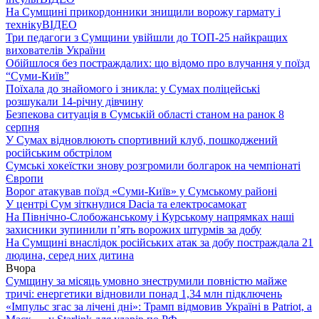
На Сумщині прикордонники знищили ворожу гармату і
техніку
ВІДЕО
Три педагоги з Сумщини увійшли до ТОП-25 найкращих
вихователів України
Обійшлося без постраждалих: що відомо про влучання у поїзд
“Суми-Київ”
Поїхала до знайомого і зникла: у Сумах поліцейські
розшукали 14-річну дівчину
Безпекова ситуація в Сумській області станом на ранок 8
серпня
У Сумах відновлюють спортивний клуб, пошкоджений
російським обстрілом
Сумські хокеїстки знову розгромили болгарок на чемпіонаті
Європи
Ворог атакував поїзд «Суми-Київ» у Сумському районі
У центрі Сум зіткнулися Dacia та електросамокат
На Північно-Слобожанському і Курському напрямках наші
захисники зупинили п’ять ворожих штурмів за добу
На Сумщині внаслідок російських атак за добу постраждала 21
людина, серед них дитина
Вчора
Сумщину за місяць умовно знеструмили повністю майже
тричі: енергетики відновили понад 1,34 млн підключень
«Імпульс згас за лічені дні»: Трамп відмовив Україні в Patriot, а