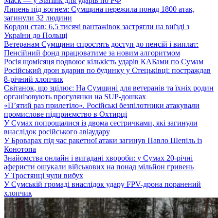
Маск — у Starlink для ударів по РФ
Липень під вогнем: Сумщина пережила понад 1800 атак,
загинули 32 людини
Кордон став: 6,5 тисячі вантажівок застрягли на виїзді з
України до Польщі
Ветеранам Сумщини спростять доступ до пенсій і виплат:
Пенсійний фонд працюватиме за новим алгоритмом
Росія щомісяця подвоює кількість ударів КАБами по Сумам
Російський дрон вдарив по будинку у Стецьківці: постраждав
8-річний хлопчик
Світанок, що зцілює: На Сумщині для ветеранів та їхніх родин
організовують прогулянки на SUP-дошках
«П’ятий раз прилетіло». Російські безпілотники атакували
промислове підприємство в Охтирці
У Сумах попрощалися із двома сестричками, які загинули
внаслідок російського авіаудару
У Броварах під час ракетної атаки загинув Павло Шепіль із
Конотопа
Знайомства онлайн і вигадані хвороби: у Сумах 20-річні
аферисти ошукали військових на понад мільйон гривень
У Тростянці чули вибух
У Сумській громаді внаслідок удару FPV-дрона поранений
хлопчик