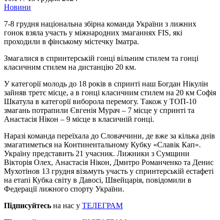
Новини
7-8 грудня національна збірна команда України з лижних
гонок взяла участь у міжнародних змаганнях FIS, які
проходили в фінському містечку Іматра.
Змагалися в спринтерській гонці вільним стилем та гонці
класичним стилем на дистанцію 20 км.
У категорії молодь до 18 років в спринті наш Богдан Нікулін
зайняв третє місце, а в гонці класичним стилем на 20 км Софія
Шкатула в категорії виборола перемогу. Також у ТОП-10
змагань потрапили Євгенія Мурач – 7 місце у спринті та
Анастасія Нікон – 9 місце в класичній гонці.
Наразі команда переїхала до Словаччини, де вже за кілька днів
змагатиметься на Континентальному Кубку «Славік Кап».
Україну представить 21 учасник. Лижники з Сумщини
Вікторія Олех, Анастасія Нікон, Дмитро Романченко та Денис
Мухотінов 13 грудня візьмуть участь у спринтерській естафеті
на етапі Кубка світу в Давосі, Швейцарія, повідомили в
Федерації лижного спорту України.
Підписуйтесь
на нас у
ТЕЛЕГРАМ