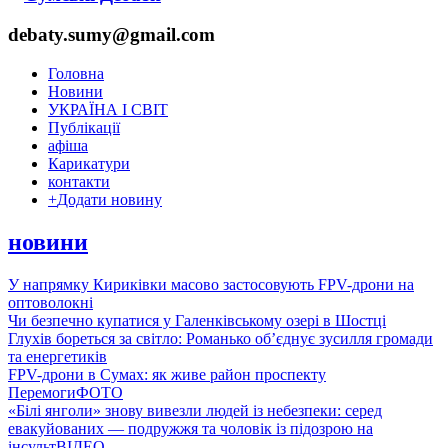
debaty.sumy@gmail.com
Головна
Новини
УКРАЇНА І СВІТ
Публікації
афіша
Карикатури
контакти
+
Додати новину
новини
У напрямку Кириківки масово застосовують FPV-дрони на
оптоволокні
Чи безпечно купатися у Галенківському озері в Шостці
Глухів бореться за світло: Романько об’єднує зусилля громади
та енергетиків
FPV-дрони в Сумах: як живе район проспекту
Перемоги
ФОТО
«Білі янголи» знову вивезли людей із небезпеки: серед
евакуйованих — подружжя та чоловік із підозрою на
інсульт
ВІДЕО