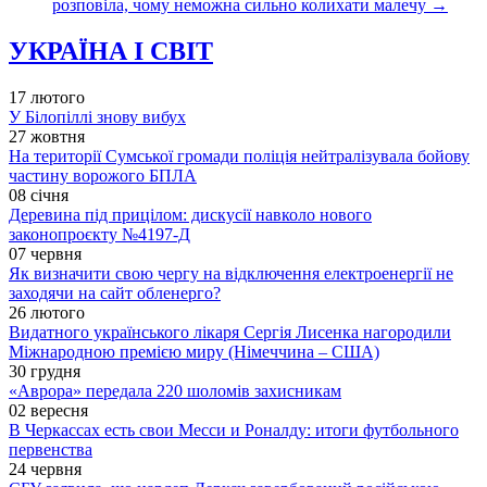
розповіла, чому неможна сильно колихати малечу
→
УКРАЇНА І СВІТ
17 лютого
У Білопіллі знову вибух
27 жовтня
На території Сумської громади поліція нейтралізувала бойову
частину ворожого БПЛА
08 січня
Деревина під прицілом: дискусії навколо нового
законопроєкту №4197-Д
07 червня
Як визначити свою чергу на відключення електроенергії не
заходячи на сайт обленерго?
26 лютого
Видатного українського лікаря Сергія Лисенка нагородили
Міжнародною премією миру (Німеччина – США)
30 грудня
«Аврора» передала 220 шоломів захисникам
02 вересня
В Черкассах есть свои Месси и Роналду: итоги футбольного
первенства
24 червня