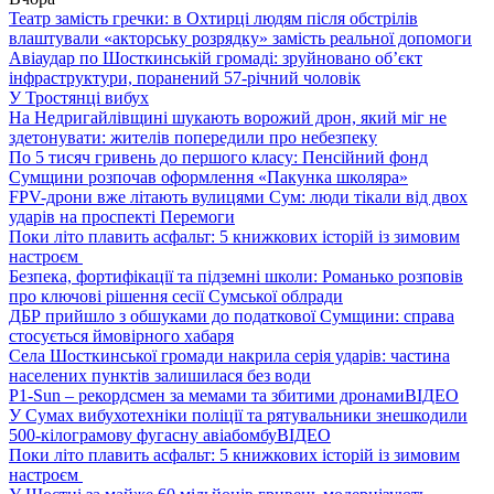
Театр замість гречки: в Охтирці людям після обстрілів
влаштували «акторську розрядку» замість реальної допомоги
Авіаудар по Шосткинській громаді: зруйновано об’єкт
інфраструктури, поранений 57-річний чоловік
У Тростянці вибух
На Недригайлівщині шукають ворожий дрон, який міг не
здетонувати: жителів попередили про небезпеку
По 5 тисяч гривень до першого класу: Пенсійний фонд
Сумщини розпочав оформлення «Пакунка школяра»
FPV-дрони вже літають вулицями Сум: люди тікали від двох
ударів на проспекті Перемоги
Поки літо плавить асфальт: 5 книжкових історій із зимовим
настроєм
Безпека, фортифікації та підземні школи: Романько розповів
про ключові рішення сесії Сумської облради
ДБР прийшло з обшуками до податкової Сумщини: справа
стосується ймовірного хабаря
Села Шосткинської громади накрила серія ударів: частина
населених пунктів залишилася без води
P1-Sun – рекордсмен за мемами та збитими дронами
ВІДЕО
У Сумах вибухотехніки поліції та рятувальники знешкодили
500-кілограмову фугасну авіабомбу
ВІДЕО
Поки літо плавить асфальт: 5 книжкових історій із зимовим
настроєм