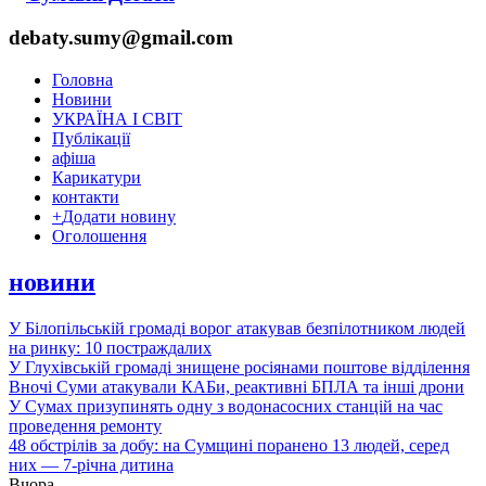
debaty.sumy@gmail.com
Головна
Новини
УКРАЇНА І СВІТ
Публікації
афіша
Карикатури
контакти
+
Додати новину
Оголошення
новини
У Білопільській громаді ворог атакував безпілотником людей
на ринку: 10 постраждалих
У Глухівській громаді знищене росіянами поштове відділення
Вночі Суми атакували КАБи, реактивні БПЛА та інші дрони
У Сумах призупинять одну з водонасосних станцій на час
проведення ремонту
48 обстрілів за добу: на Сумщині поранено 13 людей, серед
них — 7-річна дитина
Вчора