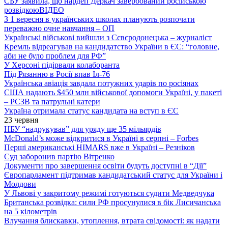
СБУ заявила, що нардеп Деркач завербований російською
розвідкою
ВІДЕО
З 1 вересня в українських школах планують розпочати
переважно очне навчання – ОП
Українські військові вийшли з Сєвєродонецька – журналіст
Кремль відреагував на кандидатство України в ЄС: “головне,
аби не було проблем для РФ”
У Херсоні підірвали колаборанта
Під Рязанню в Росії впав Іл-76
Українська авіація завдала потужних ударів по росіянах
США надають $450 млн військової допомоги Україні, у пакеті
– РСЗВ та патрульні катери
Україна отримала статус кандидата на вступ в ЄС
23 червня
НБУ “надрукував” для уряду ще 35 мільярдів
McDonald’s може відкритися в Україні в серпні – Forbes
Перші американські HIMARS вже в Україні – Резніков
Суд заборонив партію Вітренко
Документи про завершення освіти будуть доступні в “Дії”
Європарламент підтримав кандидатський статус для України і
Молдови
У Львові у закритому режимі готуються судити Медведчука
Британська розвідка: сили РФ просунулися в бік Лисичанська
на 5 кілометрів
Влучання блискавки, утоплення, втрата свідомості: як надати