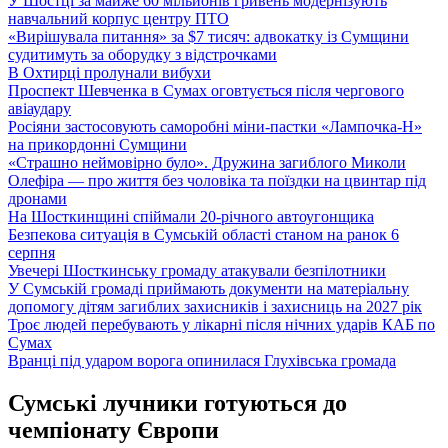
У Шостці за майже 60 мільйонів гривень модернізують
навчальний корпус центру ПТО
«Вирішувала питання» за $7 тисяч: адвокатку із Сумщини
судитимуть за оборудку з відстрочками
В Охтирці пролунали вибухи
Проспект Шевченка в Сумах оговтується після чергового
авіаудару
Росіяни застосовують саморобні міни-пастки «Лампочка-Н»
на прикордонні Сумщини
«Страшно неймовірно було». Дружина загиблого Миколи
Олефіра — про життя без чоловіка та поїздки на цвинтар під
дронами
На Шосткинщині спіймали 20-річного автоугонщика
Безпекова ситуація в Сумській області станом на ранок 6
серпня
Увечері Шосткинську громаду атакували безпілотники
У Сумській громаді приймають документи на матеріальну
допомогу дітям загиблих захисників і захисниць на 2027 рік
Троє людей перебувають у лікарні після нічних ударів КАБ по
Сумах
Вранці під ударом ворога опинилася Глухівська громада
Сумські лучники готуються до
чемпіонату Європи