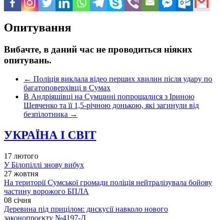
Опитування
Вибачте, в даний час не проводиться ніяких
опитувань.
←
Поліція виклала відео перших хвилин після удару по
багатоповерхівці в Сумах
В Андріяшівці на Сумщині попрощалися з Іриною
Шевченко та її 1,5-річною донькою, які загинули від
безпілотника
→
УКРАЇНА І СВІТ
17 лютого
У Білопіллі знову вибух
27 жовтня
На території Сумської громади поліція нейтралізувала бойову
частину ворожого БПЛА
08 січня
Деревина під прицілом: дискусії навколо нового
законопроєкту №4197-Д