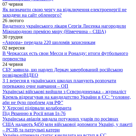
07 червня
Як визначити свою чергу на відключення електроенергії не
заходячи на сайт обленерго?
26 лютого
Видатного українського лікаря Сергія Лисенка нагородили
Міжнародною премією миру (Німеччина – США)
30 грудня
«Аврора» передала 220 шоломів захисникам
02 вересня
В Черкассах есть свои Месси и Роналду: итоги футбольного
первенства
24 червня
СБУ заявила, що нардеп Деркач завербований російською
розвідкою
ВІДЕО
З 1 вересня в українських школах планують розпочати
переважно очне навчання – ОП
Українські військові вийшли з Сєвєродонецька – журналіст
Кремль відреагував на кандидатство України в ЄС: “головне,
аби не було проблем для РФ”
У Херсоні підірвали колаборанта
Під Рязанню в Росії впав Іл-76
Українська авіація завдала потужних ударів по росіянах
США надають $450 млн військової допомоги Україні, у пакеті
– РСЗВ та патрульні катери
Україна отримала статус кандидата на вступ в ЄС