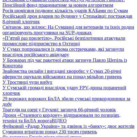
Пенсійний фонд працюватиме за новим алгоритмом
Росія щомісяця подвоює кількість ударів КАБами по Сумам
Російський дрон вдарив по будинку у Стецьківці: постраждав
8-річний хлопчик
Світанок, що зцілює: На Сумщині для ветеранів та їхніх родин
організовують прогулянки на SUP-дошках
«П’ятий раз прилетіло». Російські безпілотники атакували
промислове підприємство в Охтирці
У Сумах попрощалися із двома сестричками, які загинули
внаслідок російського авіаудару
У Броварах під час ракетної атаки загинув Павло Шепіль із
Конотопа
Знайомства онлайн і вигадані хвороби: у Сумах 20-річні
аферисти ошукали військових на понад мільйон гривень
У Тростянці чули вибух
У Сумській громаді внаслідок удару FPV-дрона поранений
хлопчик
29 ворожих ворожих БпЛА збили сумські прикордонники за
добу
Трагедія на озері у Глухові: загинув 66-річний чоловік
Дрони «Сталевого кордону» відпрацювали по позиціях,
техніці та БпЛА ворога
ВІДЕО
Фейковий «Радар України» та дзвінок із «банку»: двоє жителів
Сумщини втратили понад 230 тисяч гривень