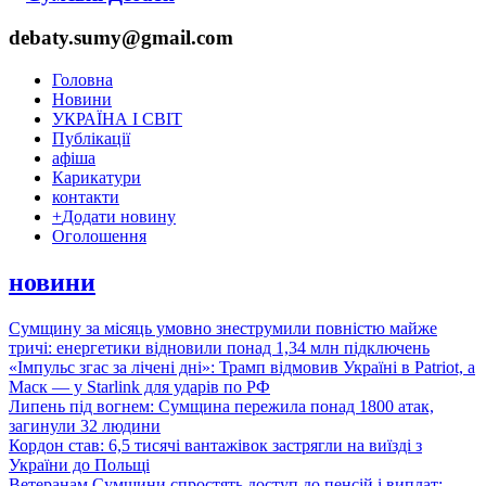
debaty.sumy@gmail.com
Головна
Новини
УКРАЇНА І СВІТ
Публікації
афіша
Карикатури
контакти
+
Додати новину
Оголошення
новини
Сумщину за місяць умовно знеструмили повністю майже
тричі: енергетики відновили понад 1,34 млн підключень
«Імпульс згас за лічені дні»: Трамп відмовив Україні в Patriot, а
Маск — у Starlink для ударів по РФ
Липень під вогнем: Сумщина пережила понад 1800 атак,
загинули 32 людини
Кордон став: 6,5 тисячі вантажівок застрягли на виїзді з
України до Польщі
Ветеранам Сумщини спростять доступ до пенсій і виплат: