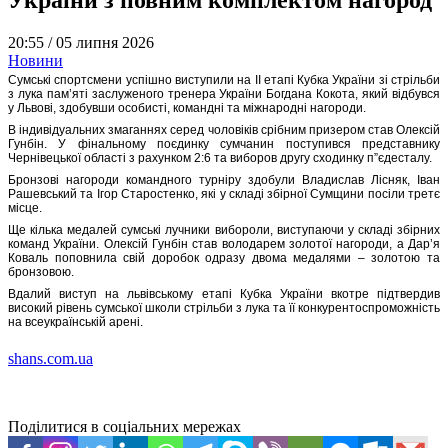
20:55 /
05 липня 2026
Новини
Сумські спортсмени успішно виступили на ІІ етапі Кубка України зі стрільби
з лука пам’яті заслуженого тренера України Богдана Кокота, який відбувся
у Львові, здобувши особисті, командні та міжнародні нагороди.
В індивідуальних змаганнях серед чоловіків срібним призером став Олексій
Гунбін. У фінальному поєдинку сумчанин поступився представнику
Чернівецької області з рахунком 2:6 та виборов другу сходинку п”єдесталу.
Бронзові нагороди командного турніру здобули Владислав Лісняк, Іван
Рашевський та Ігор Старостенко, які у складі збірної Сумщини посіли третє
місце.
Ще кілька медалей сумські лучники вибороли, виступаючи у складі збірних
команд України. Олексій Гунбін став володарем золотої нагороди, а Дар’я
Коваль поповнила свій доробок одразу двома медалями – золотою та
бронзовою.
Вдалий виступ на львівському етапі Кубка України вкотре підтвердив
високий рівень сумської школи стрільби з лука та її конкурентоспроможність
на всеукраїнській арені.
shans.com.ua
Поділитися в соціальних мережах