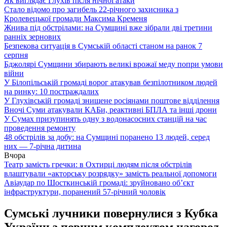
Як виглядає Глухів після нічної атаки
Стало відомо про загибель 22-річного захисника з
Кролевецької громади Максима Кременя
Жнива під обстрілами: на Сумщині вже зібрали дві третини
ранніх зернових
Безпекова ситуація в Сумській області станом на ранок 7
серпня
Бджолярі Сумщини збирають великі врожаї меду попри умови
війни
У Білопільській громаді ворог атакував безпілотником людей
на ринку: 10 постраждалих
У Глухівській громаді знищене росіянами поштове відділення
Вночі Суми атакували КАБи, реактивні БПЛА та інші дрони
У Сумах призупинять одну з водонасосних станцій на час
проведення ремонту
48 обстрілів за добу: на Сумщині поранено 13 людей, серед
них — 7-річна дитина
Вчора
Театр замість гречки: в Охтирці людям після обстрілів
влаштували «акторську розрядку» замість реальної допомоги
Авіаудар по Шосткинській громаді: зруйновано об’єкт
інфраструктури, поранений 57-річний чоловік
Сумські лучники повернулися з Кубка
України з повним комплектом нагород