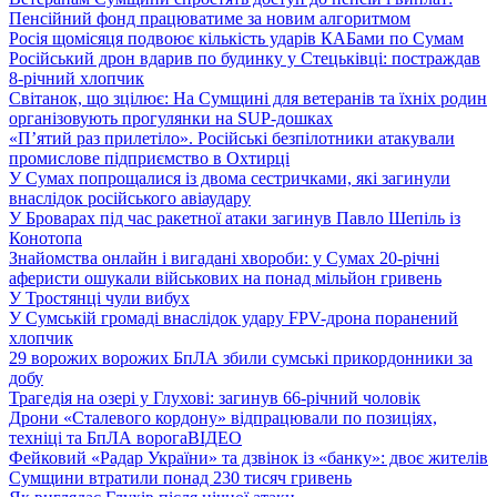
Пенсійний фонд працюватиме за новим алгоритмом
Росія щомісяця подвоює кількість ударів КАБами по Сумам
Російський дрон вдарив по будинку у Стецьківці: постраждав
8-річний хлопчик
Світанок, що зцілює: На Сумщині для ветеранів та їхніх родин
організовують прогулянки на SUP-дошках
«П’ятий раз прилетіло». Російські безпілотники атакували
промислове підприємство в Охтирці
У Сумах попрощалися із двома сестричками, які загинули
внаслідок російського авіаудару
У Броварах під час ракетної атаки загинув Павло Шепіль із
Конотопа
Знайомства онлайн і вигадані хвороби: у Сумах 20-річні
аферисти ошукали військових на понад мільйон гривень
У Тростянці чули вибух
У Сумській громаді внаслідок удару FPV-дрона поранений
хлопчик
29 ворожих ворожих БпЛА збили сумські прикордонники за
добу
Трагедія на озері у Глухові: загинув 66-річний чоловік
Дрони «Сталевого кордону» відпрацювали по позиціях,
техніці та БпЛА ворога
ВІДЕО
Фейковий «Радар України» та дзвінок із «банку»: двоє жителів
Сумщини втратили понад 230 тисяч гривень