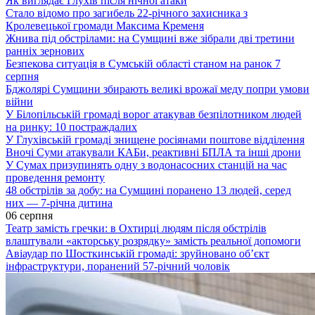
Як виглядає Глухів після нічної атаки
Стало відомо про загибель 22-річного захисника з
Кролевецької громади Максима Кременя
Жнива під обстрілами: на Сумщині вже зібрали дві третини
ранніх зернових
Безпекова ситуація в Сумській області станом на ранок 7
серпня
Бджолярі Сумщини збирають великі врожаї меду попри умови
війни
У Білопільській громаді ворог атакував безпілотником людей
на ринку: 10 постраждалих
У Глухівській громаді знищене росіянами поштове відділення
Вночі Суми атакували КАБи, реактивні БПЛА та інші дрони
У Сумах призупинять одну з водонасосних станцій на час
проведення ремонту
48 обстрілів за добу: на Сумщині поранено 13 людей, серед
них — 7-річна дитина
06 серпня
Театр замість гречки: в Охтирці людям після обстрілів
влаштували «акторську розрядку» замість реальної допомоги
Авіаудар по Шосткинській громаді: зруйновано об’єкт
інфраструктури, поранений 57-річний чоловік