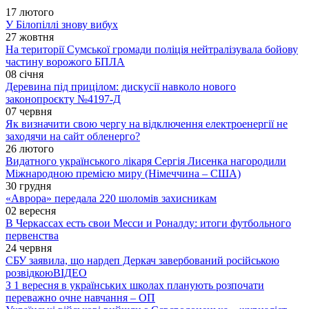
17 лютого
У Білопіллі знову вибух
27 жовтня
На території Сумської громади поліція нейтралізувала бойову
частину ворожого БПЛА
08 січня
Деревина під прицілом: дискусії навколо нового
законопроєкту №4197-Д
07 червня
Як визначити свою чергу на відключення електроенергії не
заходячи на сайт обленерго?
26 лютого
Видатного українського лікаря Сергія Лисенка нагородили
Міжнародною премією миру (Німеччина – США)
30 грудня
«Аврора» передала 220 шоломів захисникам
02 вересня
В Черкассах есть свои Месси и Роналду: итоги футбольного
первенства
24 червня
СБУ заявила, що нардеп Деркач завербований російською
розвідкою
ВІДЕО
З 1 вересня в українських школах планують розпочати
переважно очне навчання – ОП