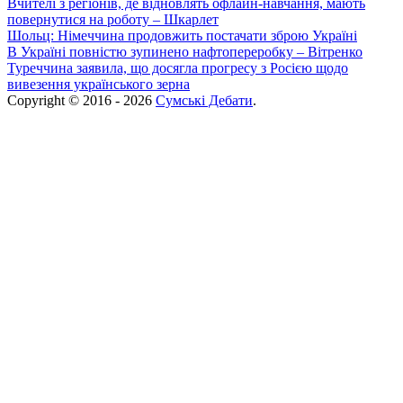
Вчителі з регіонів, де відновлять офлайн-навчання, мають
повернутися на роботу – Шкарлет
Шольц: Німеччина продовжить постачати зброю Україні
В Україні повністю зупинено нафтопереробку – Вітренко
Туреччина заявила, що досягла прогресу з Росією щодо
вивезення українського зерна
Copyright © 2016 - 2026
Сумські Дебати
.