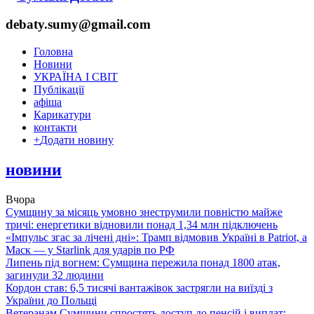
debaty.sumy@gmail.com
Головна
Новини
УКРАЇНА І СВІТ
Публікації
афіша
Карикатури
контакти
+
Додати новину
новини
Вчора
Сумщину за місяць умовно знеструмили повністю майже
тричі: енергетики відновили понад 1,34 млн підключень
«Імпульс згас за лічені дні»: Трамп відмовив Україні в Patriot, а
Маск — у Starlink для ударів по РФ
Липень під вогнем: Сумщина пережила понад 1800 атак,
загинули 32 людини
Кордон став: 6,5 тисячі вантажівок застрягли на виїзді з
України до Польщі
Ветеранам Сумщини спростять доступ до пенсій і виплат: