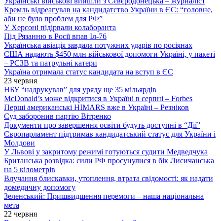
Українські військові вийшли з Сєвєродонецька – журналіст
Кремль відреагував на кандидатство України в ЄС: “головне,
аби не було проблем для РФ”
У Херсоні підірвали колаборанта
Під Рязанню в Росії впав Іл-76
Українська авіація завдала потужних ударів по росіянах
США надають $450 млн військової допомоги Україні, у пакеті
– РСЗВ та патрульні катери
Україна отримала статус кандидата на вступ в ЄС
23 червня
НБУ “надрукував” для уряду ще 35 мільярдів
McDonald’s може відкритися в Україні в серпні – Forbes
Перші американські HIMARS вже в Україні – Резніков
Суд заборонив партію Вітренко
Документи про завершення освіти будуть доступні в “Дії”
Європарламент підтримав кандидатський статус для України і
Молдови
У Львові у закритому режимі готуються судити Медведчука
Британська розвідка: сили РФ просунулися в бік Лисичанська
на 5 кілометрів
Влучання блискавки, утоплення, втрата свідомості: як надати
домедичну допомогу
Зеленський: Пришвидшення перемоги – наша національна
мета
22 червня