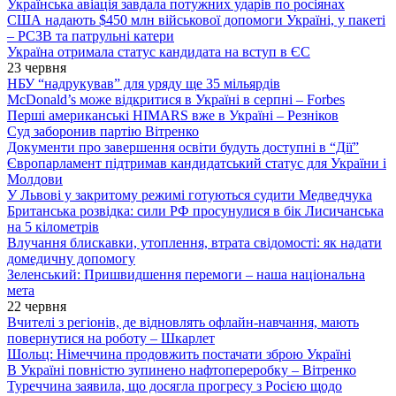
Українська авіація завдала потужних ударів по росіянах
США надають $450 млн військової допомоги Україні, у пакеті
– РСЗВ та патрульні катери
Україна отримала статус кандидата на вступ в ЄС
23 червня
НБУ “надрукував” для уряду ще 35 мільярдів
McDonald’s може відкритися в Україні в серпні – Forbes
Перші американські HIMARS вже в Україні – Резніков
Суд заборонив партію Вітренко
Документи про завершення освіти будуть доступні в “Дії”
Європарламент підтримав кандидатський статус для України і
Молдови
У Львові у закритому режимі готуються судити Медведчука
Британська розвідка: сили РФ просунулися в бік Лисичанська
на 5 кілометрів
Влучання блискавки, утоплення, втрата свідомості: як надати
домедичну допомогу
Зеленський: Пришвидшення перемоги – наша національна
мета
22 червня
Вчителі з регіонів, де відновлять офлайн-навчання, мають
повернутися на роботу – Шкарлет
Шольц: Німеччина продовжить постачати зброю Україні
В Україні повністю зупинено нафтопереробку – Вітренко
Туреччина заявила, що досягла прогресу з Росією щодо