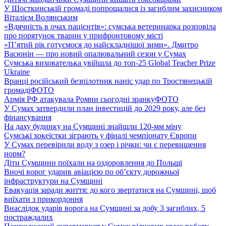
У Шосткинській громаді попрощалися із загиблим захисником
Віталієм Волянським
«Вдячність в очах пацієнтів»: сумська ветеринарка розповіла
про порятунок тварин у прифронтовому місті
«П’ятий рік готуємося до найскладнішої зими». Дмитро
Васюнін — про новий опалювальний сезон у Сумах
Сумська вихователька увійшла до топ-25 Global Teacher Prize
Ukraine
Вранці російський безпілотник наніс удар по Тростянецькій
громаді
ФОТО
Армія РФ атакувала Ромни сьогодні зранку
ФОТО
У Сумах затвердили план інвестицій до 2029 року, але без
фінансування
На даху будинку на Сумщині знайшли 120-мм міну
Сумські хокеїстки зіграють у фіналі чемпіонату Європи
У Сумах перевірили воду з озер і річки: чи є перевищення
норм?
Діти Сумщини поїхали на оздоровлення до Польщі
Вночі ворог ударив авіацією по обʼєкту дорожньої
інфраструктури на Сумщині
Евакуація заради життя: до кого звертатися на Сумщині, щоб
виїхати з прикордоння
Внаслідок ударів ворога на Сумщині за добу 3 загиблих, 5
постраждалих