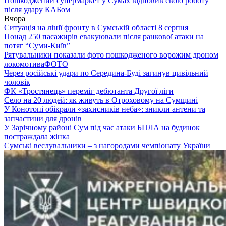
Пошкоджений супермаркет у Сумах відновив свою роботу
після удару КАБом
Вчора
Ситуація на лінії фронту в Сумській області 8 серпня
Понад 250 пасажирів евакуювали після ранкової атаки на
потяг “Суми-Київ”
Рятувальники показали фото пошкодженого ворожим дроном
локомотива
ФОТО
Через російські удари по Середина-Буді загинув цивільний
чоловік
ФК «Тростянець» переміг дебютанта Другої ліги
Село на 20 людей: як живуть в Отроховому на Сумщині
У Конотопі обікрали «захисників неба»: зникли антени та
запчастини для дронів
У Зарічному районі Сум під час атаки БПЛА на будинок
постраждала жінка
Сумські веслувальники – з нагородами чемпіонату України