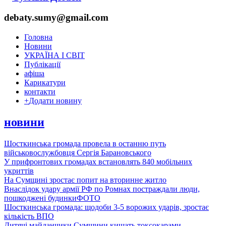
debaty.sumy@gmail.com
Головна
Новини
УКРАЇНА І СВІТ
Публікації
афіша
Карикатури
контакти
+
Додати новину
новини
Шосткинська громада провела в останню путь
військовослужбовця Сергія Барановського
У прифронтових громадах встановлять 840 мобільних
укриттів
На Сумщині зростає попит на вторинне житло
Внаслідок удару армії РФ по Ромнах постраждали люди,
пошкоджені будинки
ФОТО
Шосткинська громада: щодоби 3-5 ворожих ударів, зростає
кількість ВПО
Дитячі майданчики Сумщини кишать токсокарами