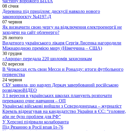
частину ворожого БПЛА
08 січня
Деревина під прицілом: дискусії навколо нового
законопроєкту №4197-Д
07 червня
Як визначити свою чергу на відключення електроенергії не
заходячи на сайт обленерго?
26 лютого
Видатного українського лікаря Сергія Лисенка нагородили
Міжнародною премією миру (Німеччина – США)
30 грудня
«Аврора» передала 220 шоломів захисникам
02 вересня
В Черкассах есть свои Месси и Роналду: итоги футбольного
первенства
24 червня
СБУ заявила, що нардеп Деркач завербований російською
розвідкою
ВІДЕО
З 1 вересня в українських школах планують розпочати
переважно очне навчання – ОП
Українські військові вийшли з Сєвєродонецька – журналіст
Кремль відреагував на кандидатство України в ЄС: “головне,
аби не було проблем для РФ”
У Херсоні підірвали колаборанта
Під Рязанню в Росії впав Іл-76