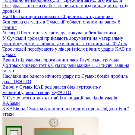
«Страшно неймовірно було». Дружина загиблого Миколи
Олефіра — про життя без чоловіка та поїздки на цвинтар під
дронами
На Шосткинщині спіймали 20-річного автоугонщика
Безпекова ситуація в Сумській області станом на ранок 6
серпня
Увечері Шосткинську громаду атакували безпілотники
У Сумській громаді приймають документи на матеріальну
допомогу дітям загиблих захисників і захисниць на 2027 рік
Троє людей перебувають у лікарні після нічних ударів КАБ по
Сумах
Вранці під ударом ворога опинилася Глухівська громада
До трьох університетів Сум подали майже 11,8 тисячі заяв на
вступ
Наслідки ще одного нічного удару по Сумах: бомба пробила
дах ТЦ
ФОТО
Вночі у Сумах КАБ розірвався біля гуртожитку
машинобудівного коледжу
ФОТО
У Сумах розгортають штаб із ліквідації наслідків ударів
КАБами
8 КАБів на Суми за 8 хвилин: що відомо про наслідки нічної
атаки