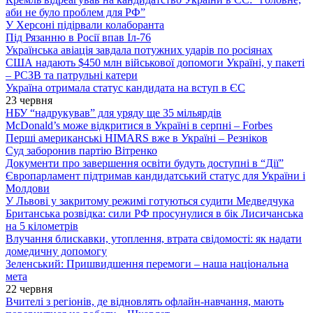
аби не було проблем для РФ”
У Херсоні підірвали колаборанта
Під Рязанню в Росії впав Іл-76
Українська авіація завдала потужних ударів по росіянах
США надають $450 млн військової допомоги Україні, у пакеті
– РСЗВ та патрульні катери
Україна отримала статус кандидата на вступ в ЄС
23 червня
НБУ “надрукував” для уряду ще 35 мільярдів
McDonald’s може відкритися в Україні в серпні – Forbes
Перші американські HIMARS вже в Україні – Резніков
Суд заборонив партію Вітренко
Документи про завершення освіти будуть доступні в “Дії”
Європарламент підтримав кандидатський статус для України і
Молдови
У Львові у закритому режимі готуються судити Медведчука
Британська розвідка: сили РФ просунулися в бік Лисичанська
на 5 кілометрів
Влучання блискавки, утоплення, втрата свідомості: як надати
домедичну допомогу
Зеленський: Пришвидшення перемоги – наша національна
мета
22 червня
Вчителі з регіонів, де відновлять офлайн-навчання, мають