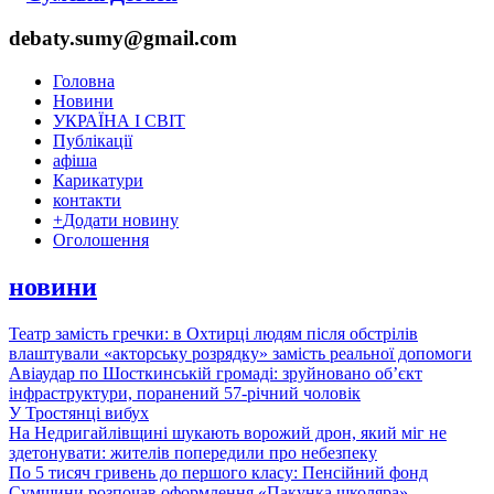
debaty.sumy@gmail.com
Головна
Новини
УКРАЇНА І СВІТ
Публікації
афіша
Карикатури
контакти
+
Додати новину
Оголошення
новини
Театр замість гречки: в Охтирці людям після обстрілів
влаштували «акторську розрядку» замість реальної допомоги
Авіаудар по Шосткинській громаді: зруйновано об’єкт
інфраструктури, поранений 57-річний чоловік
У Тростянці вибух
На Недригайлівщині шукають ворожий дрон, який міг не
здетонувати: жителів попередили про небезпеку
По 5 тисяч гривень до першого класу: Пенсійний фонд
Сумщини розпочав оформлення «Пакунка школяра»