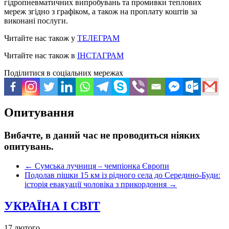
гідропневматичних випробувань та промивки теплових
мереж згідно з графіком, а також на проплату коштів за
виконані послуги.
Читайте нас також у
ТЕЛЕГРАМ
Читайте нас також в
ІНСТАГРАМ
Поділитися в соціальних мережах
Опитування
Вибачте, в даний час не проводиться ніяких
опитувань.
←
Сумська лучниця – чемпіонка Європи
Подолав пішки 15 км із рідного села до Середино-Буди:
історія евакуації чоловіка з прикордоння
→
УКРАЇНА І СВІТ
17 лютого