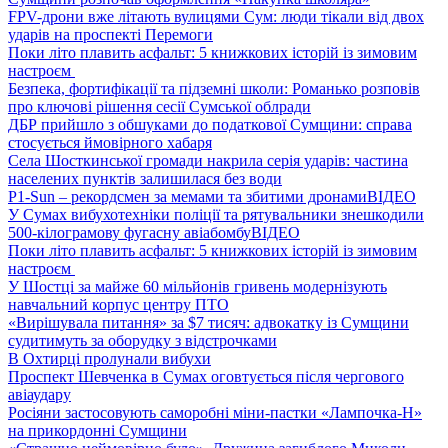
FPV-дрони вже літають вулицями Сум: люди тікали від двох
ударів на проспекті Перемоги
Поки літо плавить асфальт: 5 книжкових історій із зимовим
настроєм
Безпека, фортифікації та підземні школи: Романько розповів
про ключові рішення сесії Сумської облради
ДБР прийшло з обшуками до податкової Сумщини: справа
стосується ймовірного хабаря
Села Шосткинської громади накрила серія ударів: частина
населених пунктів залишилася без води
P1-Sun – рекордсмен за мемами та збитими дронами
ВІДЕО
У Сумах вибухотехніки поліції та рятувальники знешкодили
500-кілограмову фугасну авіабомбу
ВІДЕО
Поки літо плавить асфальт: 5 книжкових історій із зимовим
настроєм
У Шостці за майже 60 мільйонів гривень модернізують
навчальний корпус центру ПТО
«Вирішувала питання» за $7 тисяч: адвокатку із Сумщини
судитимуть за оборудку з відстрочками
В Охтирці пролунали вибухи
Проспект Шевченка в Сумах оговтується після чергового
авіаудару
Росіяни застосовують саморобні міни-пастки «Лампочка-Н»
на прикордонні Сумщини