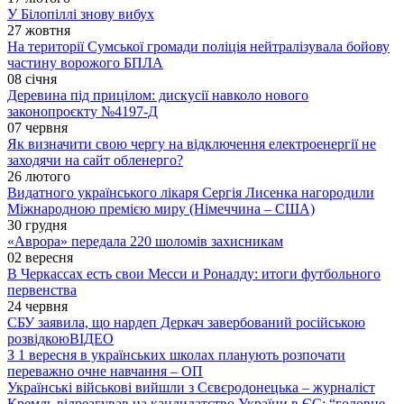
У Білопіллі знову вибух
27 жовтня
На території Сумської громади поліція нейтралізувала бойову
частину ворожого БПЛА
08 січня
Деревина під прицілом: дискусії навколо нового
законопроєкту №4197-Д
07 червня
Як визначити свою чергу на відключення електроенергії не
заходячи на сайт обленерго?
26 лютого
Видатного українського лікаря Сергія Лисенка нагородили
Міжнародною премією миру (Німеччина – США)
30 грудня
«Аврора» передала 220 шоломів захисникам
02 вересня
В Черкассах есть свои Месси и Роналду: итоги футбольного
первенства
24 червня
СБУ заявила, що нардеп Деркач завербований російською
розвідкою
ВІДЕО
З 1 вересня в українських школах планують розпочати
переважно очне навчання – ОП
Українські військові вийшли з Сєвєродонецька – журналіст
Кремль відреагував на кандидатство України в ЄС: “головне,