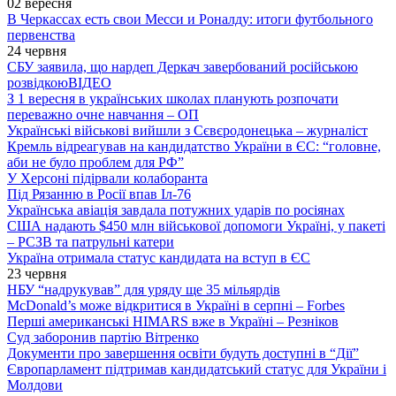
02 вересня
В Черкассах есть свои Месси и Роналду: итоги футбольного
первенства
24 червня
СБУ заявила, що нардеп Деркач завербований російською
розвідкою
ВІДЕО
З 1 вересня в українських школах планують розпочати
переважно очне навчання – ОП
Українські військові вийшли з Сєвєродонецька – журналіст
Кремль відреагував на кандидатство України в ЄС: “головне,
аби не було проблем для РФ”
У Херсоні підірвали колаборанта
Під Рязанню в Росії впав Іл-76
Українська авіація завдала потужних ударів по росіянах
США надають $450 млн військової допомоги Україні, у пакеті
– РСЗВ та патрульні катери
Україна отримала статус кандидата на вступ в ЄС
23 червня
НБУ “надрукував” для уряду ще 35 мільярдів
McDonald’s може відкритися в Україні в серпні – Forbes
Перші американські HIMARS вже в Україні – Резніков
Суд заборонив партію Вітренко
Документи про завершення освіти будуть доступні в “Дії”
Європарламент підтримав кандидатський статус для України і
Молдови