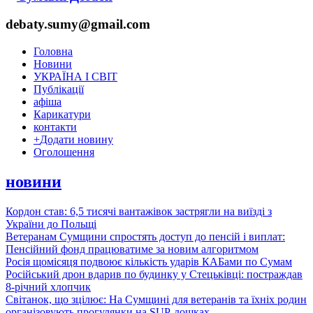
debaty.sumy@gmail.com
Головна
Новини
УКРАЇНА І СВІТ
Публікації
афіша
Карикатури
контакти
+
Додати новину
Оголошення
новини
Кордон став: 6,5 тисячі вантажівок застрягли на виїзді з
України до Польщі
Ветеранам Сумщини спростять доступ до пенсій і виплат:
Пенсійний фонд працюватиме за новим алгоритмом
Росія щомісяця подвоює кількість ударів КАБами по Сумам
Російський дрон вдарив по будинку у Стецьківці: постраждав
8-річний хлопчик
Світанок, що зцілює: На Сумщині для ветеранів та їхніх родин
організовують прогулянки на SUP-дошках