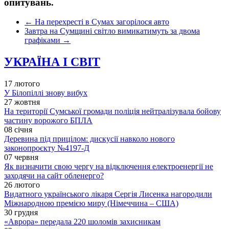
опитувань.
←
На перехресті в Сумах загорілося авто
Завтра на Сумщині світло вимикатимуть за двома
графіками
→
УКРАЇНА І СВІТ
17 лютого
У Білопіллі знову вибух
27 жовтня
На території Сумської громади поліція нейтралізувала бойову
частину ворожого БПЛА
08 січня
Деревина під прицілом: дискусії навколо нового
законопроєкту №4197-Д
07 червня
Як визначити свою чергу на відключення електроенергії не
заходячи на сайт обленерго?
26 лютого
Видатного українського лікаря Сергія Лисенка нагородили
Міжнародною премією миру (Німеччина – США)
30 грудня
«Аврора» передала 220 шоломів захисникам