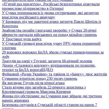
«П’ятий раз прилетіло». Російські безпілотники атакували
промислове підприємство в Охтирці
У Сумах попрощалися із двома сестричками, які загинули
внаслідок російського авіаудару
У Броварах під час ракетної атаки загинув Павло Шепіль із
Конотопа
Знайомства онлайн і вигадані хвороби: у Сумах 20-річні
аферисти ошукали військових на понад мільйон гривень
У Тростянці чули вибух
У Сумській громаді внаслідок удару FPV-дрона поранений
хлопчик
29 ворожих ворожих БпЛА збили сумські прикордонники за
добу
Трагедія на озері у Глухові: загинув 66-річний чоловік
Дрони «Сталевого кордону» відпрацювали по позиціях,
техніці та БпЛА ворога
ВІДЕО
Фейковий «Радар України» та дзвінок із «банку»: двоє жителів
Сумщини втратили понад 230 тисяч гривень
Як виглядає Глухів після нічної атаки
Стало відомо про загибель 22-річного захисника з
Кролевецької громади Максима Кременя
Жнива під обстрілами: на Сумщині вже зібрали дві третини
ранніх зернових
Безпекова ситуація в Сумській області станом на ранок 7