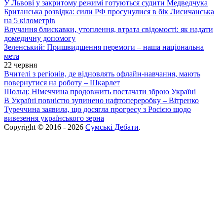
У Львові у закритому режимі готуються судити Медведчука
Британська розвідка: сили РФ просунулися в бік Лисичанська
на 5 кілометрів
Влучання блискавки, утоплення, втрата свідомості: як надати
домедичну допомогу
Зеленський: Пришвидшення перемоги – наша національна
мета
22 червня
Вчителі з регіонів, де відновлять офлайн-навчання, мають
повернутися на роботу – Шкарлет
Шольц: Німеччина продовжить постачати зброю Україні
В Україні повністю зупинено нафтопереробку – Вітренко
Туреччина заявила, що досягла прогресу з Росією щодо
вивезення українського зерна
Copyright © 2016 - 2026
Сумські Дебати
.