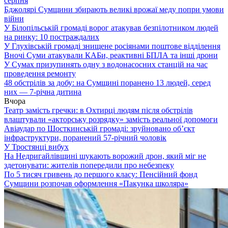
серпня
Бджолярі Сумщини збирають великі врожаї меду попри умови
війни
У Білопільській громаді ворог атакував безпілотником людей
на ринку: 10 постраждалих
У Глухівській громаді знищене росіянами поштове відділення
Вночі Суми атакували КАБи, реактивні БПЛА та інші дрони
У Сумах призупинять одну з водонасосних станцій на час
проведення ремонту
48 обстрілів за добу: на Сумщині поранено 13 людей, серед
них — 7-річна дитина
Вчора
Театр замість гречки: в Охтирці людям після обстрілів
влаштували «акторську розрядку» замість реальної допомоги
Авіаудар по Шосткинській громаді: зруйновано об’єкт
інфраструктури, поранений 57-річний чоловік
У Тростянці вибух
На Недригайлівщині шукають ворожий дрон, який міг не
здетонувати: жителів попередили про небезпеку
По 5 тисяч гривень до першого класу: Пенсійний фонд
Сумщини розпочав оформлення «Пакунка школяра»