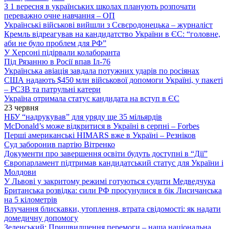
З 1 вересня в українських школах планують розпочати
переважно очне навчання – ОП
Українські військові вийшли з Сєвєродонецька – журналіст
Кремль відреагував на кандидатство України в ЄС: “головне,
аби не було проблем для РФ”
У Херсоні підірвали колаборанта
Під Рязанню в Росії впав Іл-76
Українська авіація завдала потужних ударів по росіянах
США надають $450 млн військової допомоги Україні, у пакеті
– РСЗВ та патрульні катери
Україна отримала статус кандидата на вступ в ЄС
23 червня
НБУ “надрукував” для уряду ще 35 мільярдів
McDonald’s може відкритися в Україні в серпні – Forbes
Перші американські HIMARS вже в Україні – Резніков
Суд заборонив партію Вітренко
Документи про завершення освіти будуть доступні в “Дії”
Європарламент підтримав кандидатський статус для України і
Молдови
У Львові у закритому режимі готуються судити Медведчука
Британська розвідка: сили РФ просунулися в бік Лисичанська
на 5 кілометрів
Влучання блискавки, утоплення, втрата свідомості: як надати
домедичну допомогу
Зеленський: Пришвидшення перемоги – наша національна