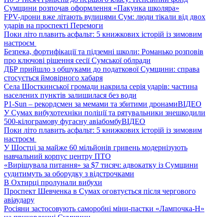
Сумщини розпочав оформлення «Пакунка школяра»
FPV-дрони вже літають вулицями Сум: люди тікали від двох
ударів на проспекті Перемоги
Поки літо плавить асфальт: 5 книжкових історій із зимовим
настроєм
Безпека, фортифікації та підземні школи: Романько розповів
про ключові рішення сесії Сумської облради
ДБР прийшло з обшуками до податкової Сумщини: справа
стосується ймовірного хабаря
Села Шосткинської громади накрила серія ударів: частина
населених пунктів залишилася без води
P1-Sun – рекордсмен за мемами та збитими дронами
ВІДЕО
У Сумах вибухотехніки поліції та рятувальники знешкодили
500-кілограмову фугасну авіабомбу
ВІДЕО
Поки літо плавить асфальт: 5 книжкових історій із зимовим
настроєм
У Шостці за майже 60 мільйонів гривень модернізують
навчальний корпус центру ПТО
«Вирішувала питання» за $7 тисяч: адвокатку із Сумщини
судитимуть за оборудку з відстрочками
В Охтирці пролунали вибухи
Проспект Шевченка в Сумах оговтується після чергового
авіаудару
Росіяни застосовують саморобні міни-пастки «Лампочка-Н»