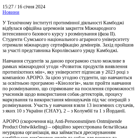
15:27 /
16 січня 2024
Новини
У Технічному інституті протимінної діяльності Камбоджі
відбулася офіційна церемонія закриття Міжнародного
інтенсивного базового курсу з розмінування (фаза II).
Студенти Сумського національного аграрного університету
отримали міжнародну сертифікацію демінерів. Захід пройшов
за участі представника Королівського уряду Камбоджі.
Навчання студентів за даною програмою стало можливе в
рамках міжнародної угоди «Розвиток продуктів виявлення
протипіхотних мін», яку університет підписав у 2023 році з
компанією APOPO. За цією угодою студенти, що навчаються
за освітньою програмою «Кінологія», мали пройти навчання
по розмінуванню, що спрямоване на посилення спроможності
учасників щодо використання собак-детекторів, процесу
маркування та використання міношукачів під час операцій з
розмінування. Участь у навчання взяли 13 іноземних слухачів,
з яких 10 з України (СНАУ), 2 – з Колумбії та 1 з Йорданії.
APOPO (скорочення від Anti-Persoonsmijnen Ontmijnende
Product Ontwikkeling) – офіційно зареєстрована бельгійська
неурядова організація, яка займається дресируванням
гамбійських хом’якових щурів та собак для пошуку та