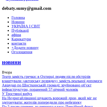
debaty.sumy@gmail.com
Головна
Новини
УКРАЇНА І СВІТ
Публікації
афіша
Карикатури
контакти
+
Додати новину
Оголошення
новини
Вчора
Театр замість гречки: в Охтирці людям після обстрілів
влаштували «акторську розрядку» замість реальної допомоги
Авіаудар по Шосткинській громаді: зруйновано об’єкт
інфраструктури, поранений 57-річний чоловік
У Тростянці вибух
На Недригайлівщині шукають ворожий дрон, який міг не
здетонувати: жителів попередили про небезпеку
По 5 тисяч гривень до першого класу: Пенсійний фонд