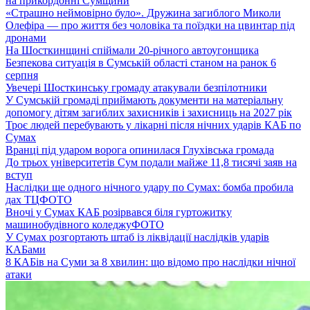
на прикордонні Сумщини
«Страшно неймовірно було». Дружина загиблого Миколи
Олефіра — про життя без чоловіка та поїздки на цвинтар під
дронами
На Шосткинщині спіймали 20-річного автоугонщика
Безпекова ситуація в Сумській області станом на ранок 6
серпня
Увечері Шосткинську громаду атакували безпілотники
У Сумській громаді приймають документи на матеріальну
допомогу дітям загиблих захисників і захисниць на 2027 рік
Троє людей перебувають у лікарні після нічних ударів КАБ по
Сумах
Вранці під ударом ворога опинилася Глухівська громада
До трьох університетів Сум подали майже 11,8 тисячі заяв на
вступ
Наслідки ще одного нічного удару по Сумах: бомба пробила
дах ТЦ
ФОТО
Вночі у Сумах КАБ розірвався біля гуртожитку
машинобудівного коледжу
ФОТО
У Сумах розгортають штаб із ліквідації наслідків ударів
КАБами
8 КАБів на Суми за 8 хвилин: що відомо про наслідки нічної
атаки