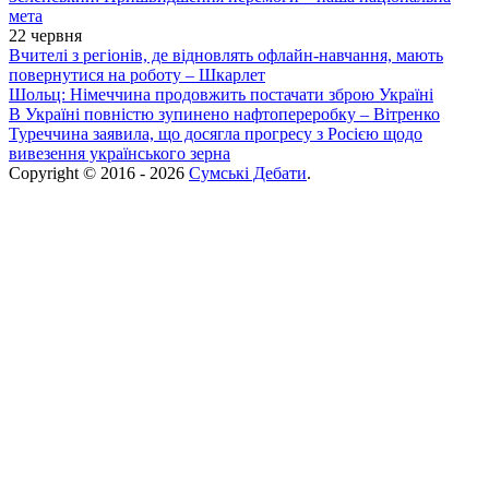
мета
22 червня
Вчителі з регіонів, де відновлять офлайн-навчання, мають
повернутися на роботу – Шкарлет
Шольц: Німеччина продовжить постачати зброю Україні
В Україні повністю зупинено нафтопереробку – Вітренко
Туреччина заявила, що досягла прогресу з Росією щодо
вивезення українського зерна
Copyright © 2016 - 2026
Сумські Дебати
.