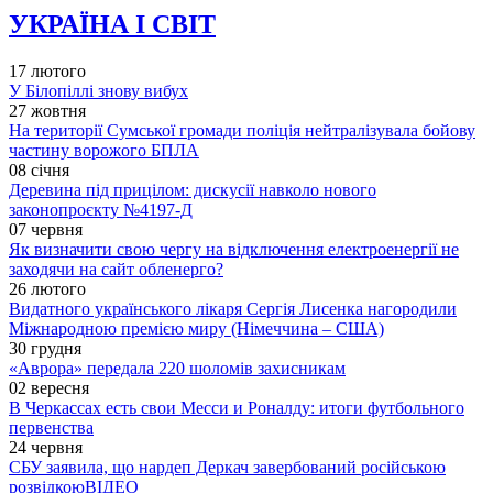
УКРАЇНА І СВІТ
17 лютого
У Білопіллі знову вибух
27 жовтня
На території Сумської громади поліція нейтралізувала бойову
частину ворожого БПЛА
08 січня
Деревина під прицілом: дискусії навколо нового
законопроєкту №4197-Д
07 червня
Як визначити свою чергу на відключення електроенергії не
заходячи на сайт обленерго?
26 лютого
Видатного українського лікаря Сергія Лисенка нагородили
Міжнародною премією миру (Німеччина – США)
30 грудня
«Аврора» передала 220 шоломів захисникам
02 вересня
В Черкассах есть свои Месси и Роналду: итоги футбольного
первенства
24 червня
СБУ заявила, що нардеп Деркач завербований російською
розвідкою
ВІДЕО