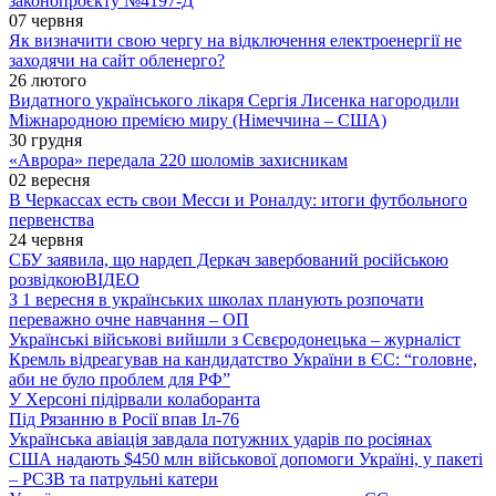
законопроєкту №4197-Д
07 червня
Як визначити свою чергу на відключення електроенергії не
заходячи на сайт обленерго?
26 лютого
Видатного українського лікаря Сергія Лисенка нагородили
Міжнародною премією миру (Німеччина – США)
30 грудня
«Аврора» передала 220 шоломів захисникам
02 вересня
В Черкассах есть свои Месси и Роналду: итоги футбольного
первенства
24 червня
СБУ заявила, що нардеп Деркач завербований російською
розвідкою
ВІДЕО
З 1 вересня в українських школах планують розпочати
переважно очне навчання – ОП
Українські військові вийшли з Сєвєродонецька – журналіст
Кремль відреагував на кандидатство України в ЄС: “головне,
аби не було проблем для РФ”
У Херсоні підірвали колаборанта
Під Рязанню в Росії впав Іл-76
Українська авіація завдала потужних ударів по росіянах
США надають $450 млн військової допомоги Україні, у пакеті
– РСЗВ та патрульні катери