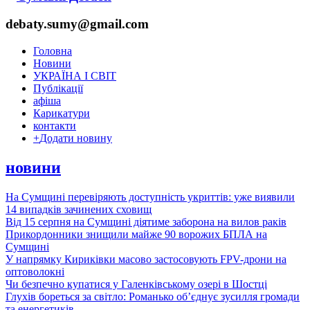
debaty.sumy@gmail.com
Головна
Новини
УКРАЇНА І СВІТ
Публікації
афіша
Карикатури
контакти
+
Додати новину
новини
На Сумщині перевіряють доступність укриттів: уже виявили
14 випадків зачинених сховищ
Від 15 серпня на Сумщині діятиме заборона на вилов раків
Прикордонники знищили майже 90 ворожих БПЛА на
Сумщині
У напрямку Кириківки масово застосовують FPV-дрони на
оптоволокні
Чи безпечно купатися у Галенківському озері в Шостці
Глухів бореться за світло: Романько об’єднує зусилля громади
та енергетиків