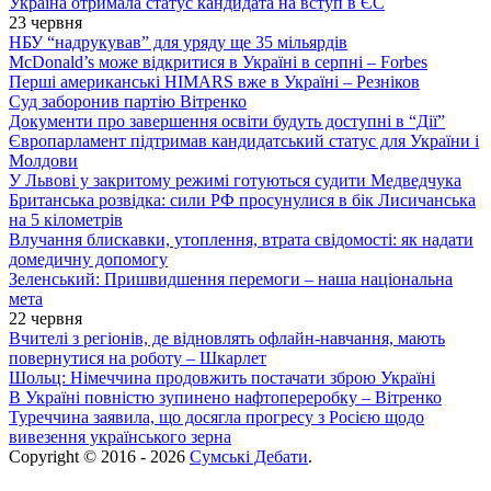
Україна отримала статус кандидата на вступ в ЄС
23 червня
НБУ “надрукував” для уряду ще 35 мільярдів
McDonald’s може відкритися в Україні в серпні – Forbes
Перші американські HIMARS вже в Україні – Резніков
Суд заборонив партію Вітренко
Документи про завершення освіти будуть доступні в “Дії”
Європарламент підтримав кандидатський статус для України і
Молдови
У Львові у закритому режимі готуються судити Медведчука
Британська розвідка: сили РФ просунулися в бік Лисичанська
на 5 кілометрів
Влучання блискавки, утоплення, втрата свідомості: як надати
домедичну допомогу
Зеленський: Пришвидшення перемоги – наша національна
мета
22 червня
Вчителі з регіонів, де відновлять офлайн-навчання, мають
повернутися на роботу – Шкарлет
Шольц: Німеччина продовжить постачати зброю Україні
В Україні повністю зупинено нафтопереробку – Вітренко
Туреччина заявила, що досягла прогресу з Росією щодо
вивезення українського зерна
Copyright © 2016 - 2026
Сумські Дебати
.