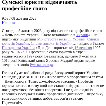
Сумські юристи відзначають
професійне свято
9:53 /
08 жовтня 2023
Новини
Сьогодні, 8 жовтня 2023 року відзначається професійне свято
– День юриста України.
Свято встановлено в
Україні
«…
на
підтримку ініціативи
Міністерства юстиції України
,
Спілки
юристів України
,
Спілки адвокатів України
…» згідно з Указом
Президента України
«Про День юриста» від
16 вересня
1997
року № 1022/97. Професійне свято юристів в Україні
відзначається з 1997 року. Вважається, що саме 8 жовтня в
1016 році Київський князь Ярослав Мудрий видав перше
зведення законів
Руська правда
.
Голова Сумської районної ради, Заслужений юрист України
Геннадій ДЕМʼЯНЕНКО: «Щиро вітаю з професійним святом
– Днем юриста! Томас Джефферсон говорив: «Професія
юриста полягає в тому, щоб все ставити під сумнів, ні з чим не
погоджуватися і без кінця говорити». І це дійсно одні із
головних постулатів нашої професійної діяльності. Щиро зичу
всім родинного затишку, добра, здоровʼя та звісно –
Перемоги!».