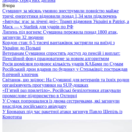
людина, серед них дитина
Вчора
Сумщину за місяць умовно знеструмили повністю майже
тричі: енергетики відновили понад 1,34 млн підключень
«Імпульс згас за лічені дні»: Трамп відмовив Україні в Patriot, а
Маск — у Starlink для ударів по РФ
Липень під вогнем: Сумщина пережила понад 1800 атак,
загинули 32 людини
Кордон став: 6,5 тисячі вантажівок застрягли на виїзді з
України до Польщі
Ветеранам Сумщини спростять доступ до пенсій і виплат:
Пенсійний фонд працюватиме за новим алгоритмом
Росія щомісяця подвоює кількість ударів КАБами по Сумам
Російський дрон вдарив по будинку у Стецьківці: постраждав
8-річний хлопчик
Світанок, що зцілює: На Сумщині для ветеранів та їхніх родин
організовують прогулянки на SUP-дошках
«П’ятий раз прилетіло». Російські безпілотники атакували
промислове підприємство в Охтирці
У Сумах попрощалися із двома сестричками, які загинули
внаслідок російського авіаудару
У Броварах під час ракетної атаки загинув Павло Шепіль із
Конотопа