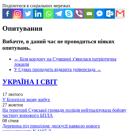
Поділитися в соціальних мережах
Опитування
Вибачте, в даний час не проводиться ніяких
опитувань.
←
Біля кордону на Сумщині з’явилася патріотична
локація
У Сумах проходить відкрита універсіада
→
УКРАЇНА І СВІТ
17 лютого
У Білопіллі знову вибух
27 жовтня
На території Сумської громади поліція нейтралізувала бойову
частину ворожого БПЛА
08 січня
Деревина під прицілом: дискусії навколо нового