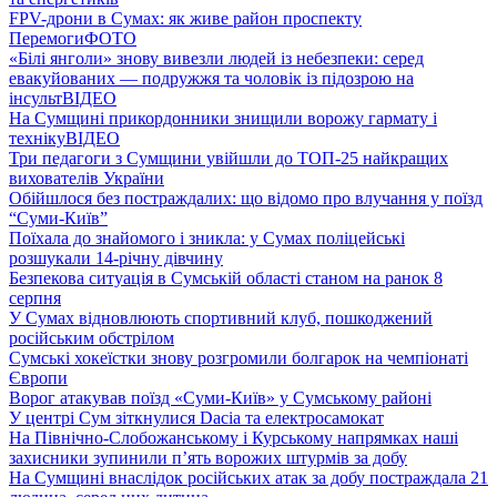
FPV-дрони в Сумах: як живе район проспекту
Перемоги
ФОТО
«Білі янголи» знову вивезли людей із небезпеки: серед
евакуйованих — подружжя та чоловік із підозрою на
інсульт
ВІДЕО
На Сумщині прикордонники знищили ворожу гармату і
техніку
ВІДЕО
Три педагоги з Сумщини увійшли до ТОП-25 найкращих
вихователів України
Обійшлося без постраждалих: що відомо про влучання у поїзд
“Суми-Київ”
Поїхала до знайомого і зникла: у Сумах поліцейські
розшукали 14-річну дівчину
Безпекова ситуація в Сумській області станом на ранок 8
серпня
У Сумах відновлюють спортивний клуб, пошкоджений
російським обстрілом
Сумські хокеїстки знову розгромили болгарок на чемпіонаті
Європи
Ворог атакував поїзд «Суми-Київ» у Сумському районі
У центрі Сум зіткнулися Dacia та електросамокат
На Північно-Слобожанському і Курському напрямках наші
захисники зупинили п’ять ворожих штурмів за добу
На Сумщині внаслідок російських атак за добу постраждала 21