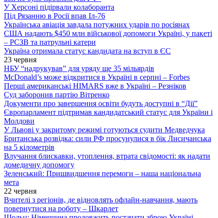
У Херсоні підірвали колаборанта
Під Рязанню в Росії впав Іл-76
Українська авіація завдала потужних ударів по росіянах
США надають $450 млн військової допомоги Україні, у пакеті
– РСЗВ та патрульні катери
Україна отримала статус кандидата на вступ в ЄС
23 червня
НБУ “надрукував” для уряду ще 35 мільярдів
McDonald’s може відкритися в Україні в серпні – Forbes
Перші американські HIMARS вже в Україні – Резніков
Суд заборонив партію Вітренко
Документи про завершення освіти будуть доступні в “Дії”
Європарламент підтримав кандидатський статус для України і
Молдови
У Львові у закритому режимі готуються судити Медведчука
Британська розвідка: сили РФ просунулися в бік Лисичанська
на 5 кілометрів
Влучання блискавки, утоплення, втрата свідомості: як надати
домедичну допомогу
Зеленський: Пришвидшення перемоги – наша національна
мета
22 червня
Вчителі з регіонів, де відновлять офлайн-навчання, мають
повернутися на роботу – Шкарлет
Шольц: Німеччина продовжить постачати зброю Україні