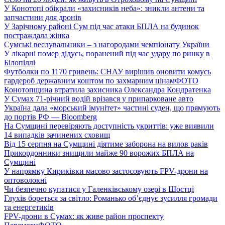
У Конотопі обікрали «захисників неба»: зникли антени та
запчастини для дронів
У Зарічному районі Сум під час атаки БПЛА на будинок
постраждала жінка
Сумські веслувальники – з нагородами чемпіонату України
У лікарні помер дідусь, поранений під час удару по ринку в
Білопіллі
Футболки по 1170 гривень: СНАУ вирішив оновити комусь
гардероб державним коштом по захмарним цінам
ФОТО
Конотопщина втратила захисника Олександра Кондратенка
У Сумах 71-річний водій врізався у припарковане авто
Україна дала «морський імунітет» частині суден, що прямують
до портів РФ — Bloomberg
На Сумщині перевіряють доступність укриттів: уже виявили
14 випадків зачинених сховищ
Від 15 серпня на Сумщині діятиме заборона на вилов раків
Прикордонники знищили майже 90 ворожих БПЛА на
Сумщині
У напрямку Кириківки масово застосовують FPV-дрони на
оптоволокні
Чи безпечно купатися у Галенківському озері в Шостці
Глухів бореться за світло: Романько об’єднує зусилля громади
та енергетиків
FPV-дрони в Сумах: як живе район проспекту