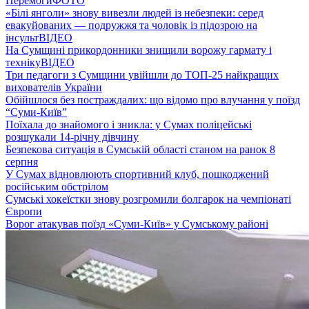
Перемоги
ФОТО
«Білі янголи» знову вивезли людей із небезпеки: серед
евакуйованих — подружжя та чоловік із підозрою на
інсульт
ВІДЕО
На Сумщині прикордонники знищили ворожу гармату і
техніку
ВІДЕО
Три педагоги з Сумщини увійшли до ТОП-25 найкращих
вихователів України
Обійшлося без постраждалих: що відомо про влучання у поїзд
“Суми-Київ”
Поїхала до знайомого і зникла: у Сумах поліцейські
розшукали 14-річну дівчину
Безпекова ситуація в Сумській області станом на ранок 8
серпня
У Сумах відновлюють спортивний клуб, пошкоджений
російським обстрілом
Сумські хокеїстки знову розгромили болгарок на чемпіонаті
Європи
Ворог атакував поїзд «Суми-Київ» у Сумському районі