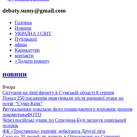
debaty.sumy@gmail.com
Головна
Новини
УКРАЇНА І СВІТ
Публікації
афіша
Карикатури
контакти
+
Додати новину
новини
Вчора
Ситуація на лінії фронту в Сумській області 8 серпня
Понад 250 пасажирів евакуювали після ранкової атаки на
потяг “Суми-Київ”
Рятувальники показали фото пошкодженого ворожим дроном
локомотива
ФОТО
Через російські удари по Середина-Буді загинув цивільний
чоловік
ФК «Тростянець» переміг дебютанта Другої ліги
Село на 20 людей: як живуть в Отроховому на Сумщині