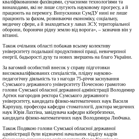
кваліфікованими фахівцями, сучасними технологіями та
винаходами, які не лише слугують науковому прогресу, а й
працюють на перемогу. Випускники СумДУ нині не лише
працюють за фахом, розвиваючи економіку, соціальну,
медичну сфери, а й знаходяться у лавах ЗСУ, територіальної
оборони, боронячи рідну землю від ворога», – зазначив він у
вітанні.
Також очільник області побажав всьому колективу
університету подальшої продуктивної праці, невичерпної
енергії, бадьорості духу та нових звершень на благо України.
За вагомий особистий внесок у справу підготовки
висококваліфікованих спеціалістів, плідну науково-
педагогічну діяльність та з нагоди 75-річчя заснування
Сумського державного університету Почесною грамотою
голови Сумської обласної державної адміністрації Володимир
Артюх нагородив ректора Сумського державного
університету, кандидата фізико-математичних наук Василя
Карпушу, професора кафедри стоматології, доктора медичних
наук Юрія Лахтіна, завідувача кафедри кібербезпеки,
кандидата фізико-математичних наук Володимира Любчака.
Також Подякою голови Сумської обласної державної
адміністрації були відзначені начальник відділу кадрів