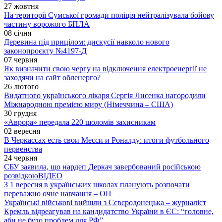
27 жовтня
На території Сумської громади поліція нейтралізувала бойову
частину ворожого БПЛА
08 січня
Деревина під прицілом: дискусії навколо нового
законопроєкту №4197-Д
07 червня
Як визначити свою чергу на відключення електроенергії не
заходячи на сайт обленерго?
26 лютого
Видатного українського лікаря Сергія Лисенка нагородили
Міжнародною премією миру (Німеччина – США)
30 грудня
«Аврора» передала 220 шоломів захисникам
02 вересня
В Черкассах есть свои Месси и Роналду: итоги футбольного
первенства
24 червня
СБУ заявила, що нардеп Деркач завербований російською
розвідкою
ВІДЕО
З 1 вересня в українських школах планують розпочати
переважно очне навчання – ОП
Українські військові вийшли з Сєвєродонецька – журналіст
Кремль відреагував на кандидатство України в ЄС: “головне,
аби не було проблем для РФ”