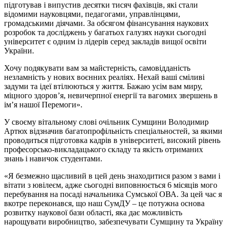
підготував і випустив десятки тисяч фахівців, які стали
відомими науковцями, педагогами, управлінцями,
громадськими діячами. За обсягом фінансування наукових
розробок та досліджень у багатьох галузях науки сьогодні
університет є одним із лідерів серед закладів вищої освіти
України.
Хочу подякувати вам за майстерність, самовідданість
незламність у нових воєнних реаліях. Нехай ваші сміливі
задуми та ідеї втілюються у життя. Бажаю усім вам миру,
міцного здоров’я, невичерпної енергії та вагомих звершень в
ім’я нашої Перемоги».
У своєму вітальному слові очільник Сумщини Володимир
Артюх відзначив багатопрофільність спеціальностей, за якими
проводиться підготовка кадрів в університеті, високий рівень
професорсько-викладацького складу та якість отриманих
знань і навичок студентами.
«Я безмежно щасливий в цей день знаходитися разом з вами і
вітати з ювілеєм, адже сьогодні виповнюється 6 місяців мого
перебування на посаді начальника Сумської ОВА. За цей час я
вкотре переконався, що наш СумДУ – це потужна основа
розвитку наукової бази області, яка дає можливість
нарощувати виробництво, забезпечувати Сумщину та Україну