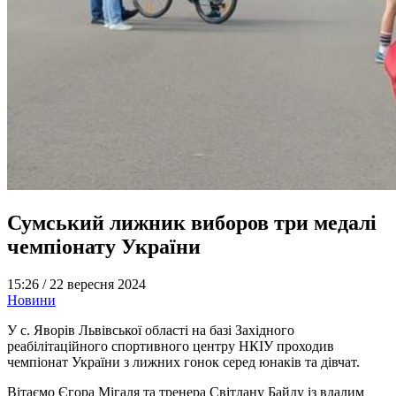
Сумський лижник виборов три медалі
чемпіонату України
15:26 /
22 вересня 2024
Новини
У с. Яворів Львівської області на базі Західного
реабілітаційного спортивного центру НКІУ проходив
чемпіонат України з лижних гонок серед юнаків та дівчат.
Вітаємо Єгора Мігаля та тренера Світлану Байду із вдалим