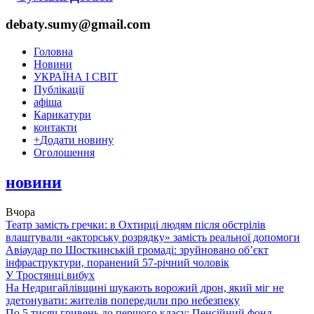
debaty.sumy@gmail.com
Головна
Новини
УКРАЇНА І СВІТ
Публікації
афіша
Карикатури
контакти
+
Додати новину
Оголошення
новини
Вчора
Театр замість гречки: в Охтирці людям після обстрілів
влаштували «акторську розрядку» замість реальної допомоги
Авіаудар по Шосткинській громаді: зруйновано об’єкт
інфраструктури, поранений 57-річний чоловік
У Тростянці вибух
На Недригайлівщині шукають ворожий дрон, який міг не
здетонувати: жителів попередили про небезпеку
По 5 тисяч гривень до першого класу: Пенсійний фонд