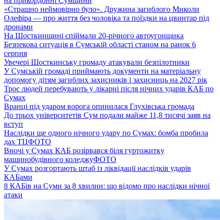
на прикордонні Сумщини
«Страшно неймовірно було». Дружина загиблого Миколи
Олефіра — про життя без чоловіка та поїздки на цвинтар під
дронами
На Шосткинщині спіймали 20-річного автоугонщика
Безпекова ситуація в Сумській області станом на ранок 6
серпня
Увечері Шосткинську громаду атакували безпілотники
У Сумській громаді приймають документи на матеріальну
допомогу дітям загиблих захисників і захисниць на 2027 рік
Троє людей перебувають у лікарні після нічних ударів КАБ по
Сумах
Вранці під ударом ворога опинилася Глухівська громада
До трьох університетів Сум подали майже 11,8 тисячі заяв на
вступ
Наслідки ще одного нічного удару по Сумах: бомба пробила
дах ТЦ
ФОТО
Вночі у Сумах КАБ розірвався біля гуртожитку
машинобудівного коледжу
ФОТО
У Сумах розгортають штаб із ліквідації наслідків ударів
КАБами
8 КАБів на Суми за 8 хвилин: що відомо про наслідки нічної
атаки