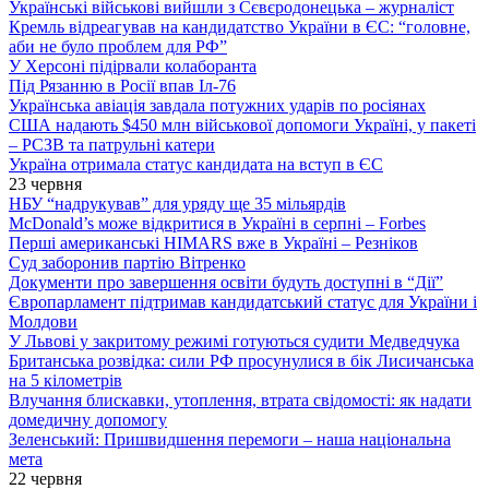
Українські військові вийшли з Сєвєродонецька – журналіст
Кремль відреагував на кандидатство України в ЄС: “головне,
аби не було проблем для РФ”
У Херсоні підірвали колаборанта
Під Рязанню в Росії впав Іл-76
Українська авіація завдала потужних ударів по росіянах
США надають $450 млн військової допомоги Україні, у пакеті
– РСЗВ та патрульні катери
Україна отримала статус кандидата на вступ в ЄС
23 червня
НБУ “надрукував” для уряду ще 35 мільярдів
McDonald’s може відкритися в Україні в серпні – Forbes
Перші американські HIMARS вже в Україні – Резніков
Суд заборонив партію Вітренко
Документи про завершення освіти будуть доступні в “Дії”
Європарламент підтримав кандидатський статус для України і
Молдови
У Львові у закритому режимі готуються судити Медведчука
Британська розвідка: сили РФ просунулися в бік Лисичанська
на 5 кілометрів
Влучання блискавки, утоплення, втрата свідомості: як надати
домедичну допомогу
Зеленський: Пришвидшення перемоги – наша національна
мета
22 червня