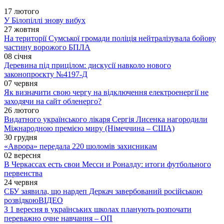
17 лютого
У Білопіллі знову вибух
27 жовтня
На території Сумської громади поліція нейтралізувала бойову
частину ворожого БПЛА
08 січня
Деревина під прицілом: дискусії навколо нового
законопроєкту №4197-Д
07 червня
Як визначити свою чергу на відключення електроенергії не
заходячи на сайт обленерго?
26 лютого
Видатного українського лікаря Сергія Лисенка нагородили
Міжнародною премією миру (Німеччина – США)
30 грудня
«Аврора» передала 220 шоломів захисникам
02 вересня
В Черкассах есть свои Месси и Роналду: итоги футбольного
первенства
24 червня
СБУ заявила, що нардеп Деркач завербований російською
розвідкою
ВІДЕО
З 1 вересня в українських школах планують розпочати
переважно очне навчання – ОП