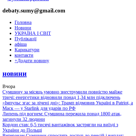
debaty.sumy@gmail.com
Головна
Новини
УКРАЇНА І СВІТ
Публікації
афіша
Карикатури
контакти
+
Додати новину
новини
Вчора
Сумщину за місяць умовно знеструмили повністю майже
тричі: енергетики відновили понад 1,34 млн підключень
«Імпульс згас за лічені дні»: Трамп відмовив Україні в Patriot, а
Маск — у Starlink для ударів по РФ
Липень під вогнем: Сумщина пережила понад 1800 атак,
загинули 32 людини
Кордон став: 6,5 тисячі вантажівок застрягли на виїзді з
України до Польщі
Ветеранам Сумщини спростять доступ до пенсій і виплат: