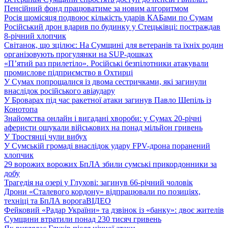
Пенсійний фонд працюватиме за новим алгоритмом
Росія щомісяця подвоює кількість ударів КАБами по Сумам
Російський дрон вдарив по будинку у Стецьківці: постраждав
8-річний хлопчик
Світанок, що зцілює: На Сумщині для ветеранів та їхніх родин
організовують прогулянки на SUP-дошках
«П’ятий раз прилетіло». Російські безпілотники атакували
промислове підприємство в Охтирці
У Сумах попрощалися із двома сестричками, які загинули
внаслідок російського авіаудару
У Броварах під час ракетної атаки загинув Павло Шепіль із
Конотопа
Знайомства онлайн і вигадані хвороби: у Сумах 20-річні
аферисти ошукали військових на понад мільйон гривень
У Тростянці чули вибух
У Сумській громаді внаслідок удару FPV-дрона поранений
хлопчик
29 ворожих ворожих БпЛА збили сумські прикордонники за
добу
Трагедія на озері у Глухові: загинув 66-річний чоловік
Дрони «Сталевого кордону» відпрацювали по позиціях,
техніці та БпЛА ворога
ВІДЕО
Фейковий «Радар України» та дзвінок із «банку»: двоє жителів
Сумщини втратили понад 230 тисяч гривень