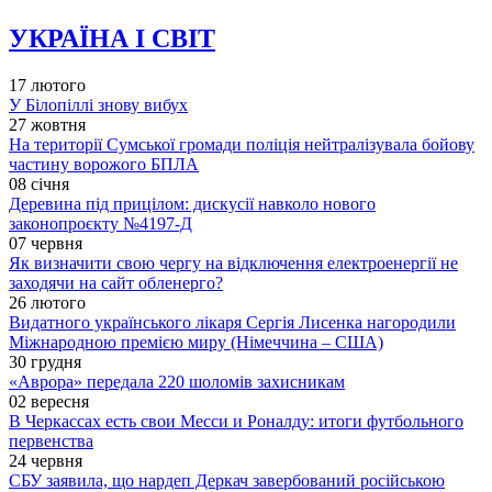
УКРАЇНА І СВІТ
17 лютого
У Білопіллі знову вибух
27 жовтня
На території Сумської громади поліція нейтралізувала бойову
частину ворожого БПЛА
08 січня
Деревина під прицілом: дискусії навколо нового
законопроєкту №4197-Д
07 червня
Як визначити свою чергу на відключення електроенергії не
заходячи на сайт обленерго?
26 лютого
Видатного українського лікаря Сергія Лисенка нагородили
Міжнародною премією миру (Німеччина – США)
30 грудня
«Аврора» передала 220 шоломів захисникам
02 вересня
В Черкассах есть свои Месси и Роналду: итоги футбольного
первенства
24 червня
СБУ заявила, що нардеп Деркач завербований російською