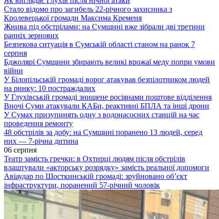
Як виглядає Глухів після нічної атаки
Стало відомо про загибель 22-річного захисника з
Кролевецької громади Максима Кременя
Жнива під обстрілами: на Сумщині вже зібрали дві третини
ранніх зернових
Безпекова ситуація в Сумській області станом на ранок 7
серпня
Бджолярі Сумщини збирають великі врожаї меду попри умови
війни
У Білопільській громаді ворог атакував безпілотником людей
на ринку: 10 постраждалих
У Глухівській громаді знищене росіянами поштове відділення
Вночі Суми атакували КАБи, реактивні БПЛА та інші дрони
У Сумах призупинять одну з водонасосних станцій на час
проведення ремонту
48 обстрілів за добу: на Сумщині поранено 13 людей, серед
них — 7-річна дитина
06 серпня
Театр замість гречки: в Охтирці людям після обстрілів
влаштували «акторську розрядку» замість реальної допомоги
Авіаудар по Шосткинській громаді: зруйновано об’єкт
інфраструктури, поранений 57-річний чоловік