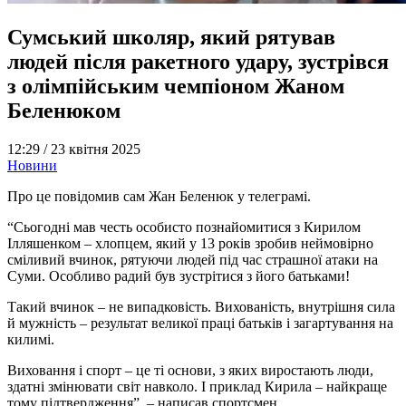
Сумський школяр, який рятував
людей після ракетного удару, зустрівся
з олімпійським чемпіоном Жаном
Беленюком
12:29 /
23 квітня 2025
Новини
Про це повідомив сам Жан Беленюк у телеграмі.
“Сьогодні мав честь особисто познайомитися з Кирилом
Ілляшенком – хлопцем, який у 13 років зробив неймовірно
сміливий вчинок, рятуючи людей під час страшної атаки на
Суми. Особливо радий був зустрітися з його батьками!
Такий вчинок – не випадковість. Вихованість, внутрішня сила
й мужність – результат великої праці батьків і загартування на
килимі.
Виховання і спорт – це ті основи, з яких виростають люди,
здатні змінювати світ навколо. І приклад Кирила – найкраще
тому підтвердження”, – написав спортсмен.