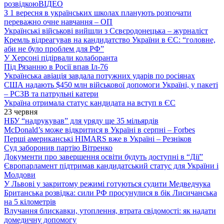
розвідкою
ВІДЕО
З 1 вересня в українських школах планують розпочати
переважно очне навчання – ОП
Українські військові вийшли з Сєвєродонецька – журналіст
Кремль відреагував на кандидатство України в ЄС: “головне,
аби не було проблем для РФ”
У Херсоні підірвали колаборанта
Під Рязанню в Росії впав Іл-76
Українська авіація завдала потужних ударів по росіянах
США надають $450 млн військової допомоги Україні, у пакеті
– РСЗВ та патрульні катери
Україна отримала статус кандидата на вступ в ЄС
23 червня
НБУ “надрукував” для уряду ще 35 мільярдів
McDonald’s може відкритися в Україні в серпні – Forbes
Перші американські HIMARS вже в Україні – Резніков
Суд заборонив партію Вітренко
Документи про завершення освіти будуть доступні в “Дії”
Європарламент підтримав кандидатський статус для України і
Молдови
У Львові у закритому режимі готуються судити Медведчука
Британська розвідка: сили РФ просунулися в бік Лисичанська
на 5 кілометрів
Влучання блискавки, утоплення, втрата свідомості: як надати
домедичну допомогу