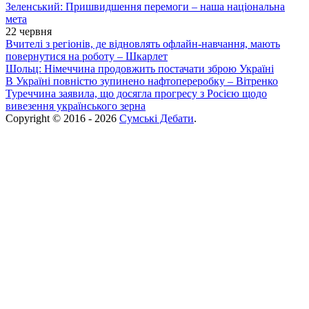
Зеленський: Пришвидшення перемоги – наша національна
мета
22 червня
Вчителі з регіонів, де відновлять офлайн-навчання, мають
повернутися на роботу – Шкарлет
Шольц: Німеччина продовжить постачати зброю Україні
В Україні повністю зупинено нафтопереробку – Вітренко
Туреччина заявила, що досягла прогресу з Росією щодо
вивезення українського зерна
Copyright © 2016 - 2026
Сумські Дебати
.