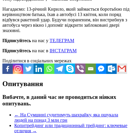
Нагадаємо: 13-річний Кирило, який займається боротьбою під
керівництвом батька, їхав а автобусі 13 квітня, коли поряд
відбувся ракетний удар. Будучи пораненим, він вистрибнув з
автобуса через вікно і допоміг відкрити заблоковані двері
зназовні.
Підписуйтесь
на нас у
ТЕЛЕГРАМ
Підписуйтесь
на нас в
ІНСТАГРАМ
Поділитися в соціальних мережах
Опитування
Вибачте, в даний час не проводиться ніяких
опитувань.
←
На Сумщині судитимуть шахрайку, яка ошукала
людей на понад 3 млн грн
Копитрейдинг или традиционный трейдинг: ключевые
отличия
→