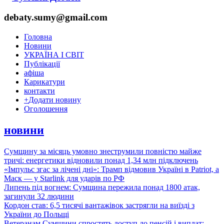
debaty.sumy@gmail.com
Головна
Новини
УКРАЇНА І СВІТ
Публікації
афіша
Карикатури
контакти
+
Додати новину
Оголошення
новини
Сумщину за місяць умовно знеструмили повністю майже
тричі: енергетики відновили понад 1,34 млн підключень
«Імпульс згас за лічені дні»: Трамп відмовив Україні в Patriot, а
Маск — у Starlink для ударів по РФ
Липень під вогнем: Сумщина пережила понад 1800 атак,
загинули 32 людини
Кордон став: 6,5 тисячі вантажівок застрягли на виїзді з
України до Польщі
Ветеранам Сумщини спростять доступ до пенсій і виплат: