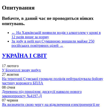
Опитування
Вибачте, в даний час не проводиться ніяких
опитувань.
←
На Харківській виявили водія з алкоголем у крові в
12 разів вище за норму
За добу в небі над Сумщиною знищили майже 250
російських повітряних цілей
→
УКРАЇНА І СВІТ
17 лютого
У Білопіллі знову вибух
27 жовтня
На території Сумської громади поліція нейтралізувала бойову
частину ворожого БПЛА
08 січня
Деревина під прицілом: дискусії навколо нового
законопроєкту №4197-Д
07 червня
Як визначити свою чергу на відключення електроенергії не