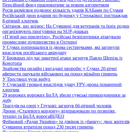
Пенсійний фонд працюватиме за новим алгоритмом
Росія щомісяця подвоює кількість ударів КАБами по Сумам
Російський дрон вдарив по будинку у Стецьківці: постраждав
8-річний хлопчик
Світанок, що зцілює: На Сумщині для ветеранів та їхніх родин
організовують прогулянки на SUP-дошках
«П’ятий раз прилетіло». Російські безпілотники атакували
промислове підприємство в Охтирці
У Сумах попрощалися із двома сестричками, які загинули
внаслідок російського авіаудару
У Броварах під час ракетної атаки загинув Павло Шепіль із
Конотопа
Знайомства онлайн і вигадані хвороби: у Сумах 20-річні
аферисти ошукали військових на понад мільйон гривень
У Тростянці чули вибух
У Сумській громаді внаслідок удару FPV-дрона поранений
хлопчик
29 ворожих ворожих БпЛА збили сумські прикордонники за
добу
Трагедія на озері у Глухові: загинув 66-річний чоловік
Дрони «Сталевого кордону» відпрацювали по позиціях,
техніці та БпЛА ворога
ВІДЕО
Фейковий «Радар України» та дзвінок із «банку»: двоє жителів
Сумщини втратили понад 230 тисяч гривень