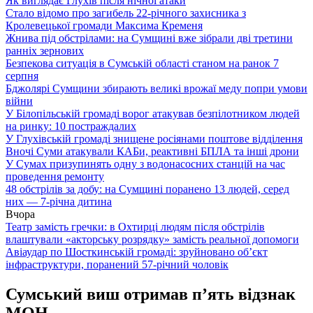
Як виглядає Глухів після нічної атаки
Стало відомо про загибель 22-річного захисника з
Кролевецької громади Максима Кременя
Жнива під обстрілами: на Сумщині вже зібрали дві третини
ранніх зернових
Безпекова ситуація в Сумській області станом на ранок 7
серпня
Бджолярі Сумщини збирають великі врожаї меду попри умови
війни
У Білопільській громаді ворог атакував безпілотником людей
на ринку: 10 постраждалих
У Глухівській громаді знищене росіянами поштове відділення
Вночі Суми атакували КАБи, реактивні БПЛА та інші дрони
У Сумах призупинять одну з водонасосних станцій на час
проведення ремонту
48 обстрілів за добу: на Сумщині поранено 13 людей, серед
них — 7-річна дитина
Вчора
Театр замість гречки: в Охтирці людям після обстрілів
влаштували «акторську розрядку» замість реальної допомоги
Авіаудар по Шосткинській громаді: зруйновано об’єкт
інфраструктури, поранений 57-річний чоловік
Сумський виш отримав п’ять відзнак
МОН