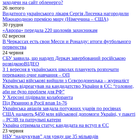
заходячи на сайт обленерго?
26 лютого
Видатного українського лікаря Сергія Лисенка нагородили
Міжнародною премією миру (Німеччина – США)
30 грудня
«Аврора» передала 220 шоломів захисникам
02 вересня
В Черкассах есть свои Месси и Роналду: итоги футбольного
первенства
24 червня
СБУ заявила, що нардеп Деркач завербований російською
розвідкою
ВІДЕО
З 1 вересня в українських школах планують розпочати
переважно очне навчання – ОП
Українські військові вийшли з Сєвєродонецька – журналіст
Кремль відреагував на кандидатство України в ЄС: “головне,
аби не було проблем для РФ”
У Херсоні підірвали колаборанта
Під Рязанню в Росії впав Іл-76
Українська авіація завдала потужних ударів по росіянах
США надають $450 млн військової допомоги Україні, у пакеті
– РСЗВ та патрульні катери
Україна отримала статус кандидата на вступ в ЄС
23 червня
НБУ “надрукував” для уряду ще 35 мільярдів