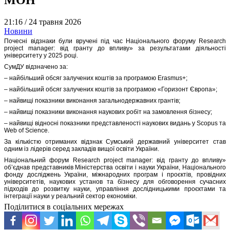
21:16 /
24 травня 2026
Новини
Почесні відзнаки були вручені під час Національного форуму Research
project manager: від гранту до впливу» за результатами діяльності
університету у 2025 році.
СумДУ відзначено за:
– найбільший обсяг залучених коштів за програмою Erasmus+;
– найбільший обсяг залучених коштів за програмою «Горизонт Європа»;
– найвищі показники виконання загальнодержавних грантів;
– найвищі показники виконання наукових робіт на замовлення бізнесу;
– найвищі відносні показники представленості наукових видань у Scopus та
Web of Science.
За кількістю отриманих відзнак Сумський державний університет став
одним із лідерів серед закладів вищої освіти України.
Національний форум Research project manager: від гранту до впливу»
об’єднав представників Міністерства освіти і науки України, Національного
фонду досліджень України, міжнародних програм і проєктів, провідних
університетів, наукових установ та бізнесу для обговорення сучасних
підходів до розвитку науки, управління дослідницькими проєктами та
інтеграції науки у реальний сектор економіки.
Поділитися в соціальних мережах