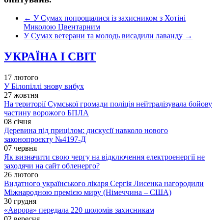
←
У Сумах попрощалися із захисником з Хотіні
Миколою Цвентарним
У Сумах ветерани та молодь висадили лаванду
→
УКРАЇНА І СВІТ
17 лютого
У Білопіллі знову вибух
27 жовтня
На території Сумської громади поліція нейтралізувала бойову
частину ворожого БПЛА
08 січня
Деревина під прицілом: дискусії навколо нового
законопроєкту №4197-Д
07 червня
Як визначити свою чергу на відключення електроенергії не
заходячи на сайт обленерго?
26 лютого
Видатного українського лікаря Сергія Лисенка нагородили
Міжнародною премією миру (Німеччина – США)
30 грудня
«Аврора» передала 220 шоломів захисникам
02 вересня