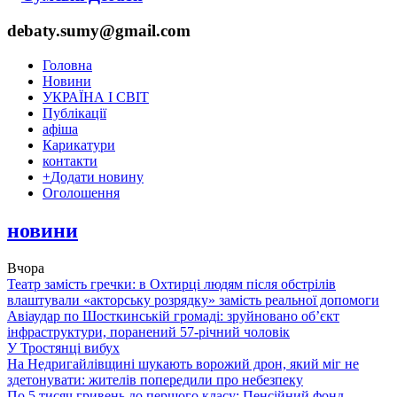
debaty.sumy@gmail.com
Головна
Новини
УКРАЇНА І СВІТ
Публікації
афіша
Карикатури
контакти
+
Додати новину
Оголошення
новини
Вчора
Театр замість гречки: в Охтирці людям після обстрілів
влаштували «акторську розрядку» замість реальної допомоги
Авіаудар по Шосткинській громаді: зруйновано об’єкт
інфраструктури, поранений 57-річний чоловік
У Тростянці вибух
На Недригайлівщині шукають ворожий дрон, який міг не
здетонувати: жителів попередили про небезпеку
По 5 тисяч гривень до першого класу: Пенсійний фонд