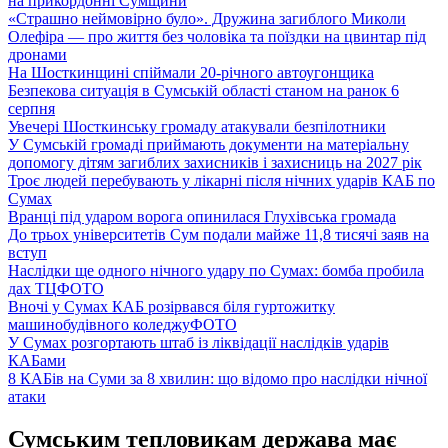
на прикордонні Сумщини
«Страшно неймовірно було». Дружина загиблого Миколи
Олефіра — про життя без чоловіка та поїздки на цвинтар під
дронами
На Шосткинщині спіймали 20-річного автоугонщика
Безпекова ситуація в Сумській області станом на ранок 6
серпня
Увечері Шосткинську громаду атакували безпілотники
У Сумській громаді приймають документи на матеріальну
допомогу дітям загиблих захисників і захисниць на 2027 рік
Троє людей перебувають у лікарні після нічних ударів КАБ по
Сумах
Вранці під ударом ворога опинилася Глухівська громада
До трьох університетів Сум подали майже 11,8 тисячі заяв на
вступ
Наслідки ще одного нічного удару по Сумах: бомба пробила
дах ТЦ
ФОТО
Вночі у Сумах КАБ розірвався біля гуртожитку
машинобудівного коледжу
ФОТО
У Сумах розгортають штаб із ліквідації наслідків ударів
КАБами
8 КАБів на Суми за 8 хвилин: що відомо про наслідки нічної
атаки
Сумським тепловикам держава має