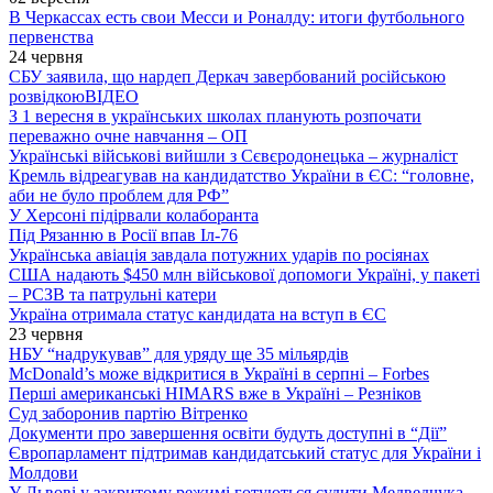
В Черкассах есть свои Месси и Роналду: итоги футбольного
первенства
24 червня
СБУ заявила, що нардеп Деркач завербований російською
розвідкою
ВІДЕО
З 1 вересня в українських школах планують розпочати
переважно очне навчання – ОП
Українські військові вийшли з Сєвєродонецька – журналіст
Кремль відреагував на кандидатство України в ЄС: “головне,
аби не було проблем для РФ”
У Херсоні підірвали колаборанта
Під Рязанню в Росії впав Іл-76
Українська авіація завдала потужних ударів по росіянах
США надають $450 млн військової допомоги Україні, у пакеті
– РСЗВ та патрульні катери
Україна отримала статус кандидата на вступ в ЄС
23 червня
НБУ “надрукував” для уряду ще 35 мільярдів
McDonald’s може відкритися в Україні в серпні – Forbes
Перші американські HIMARS вже в Україні – Резніков
Суд заборонив партію Вітренко
Документи про завершення освіти будуть доступні в “Дії”
Європарламент підтримав кандидатський статус для України і
Молдови
У Львові у закритому режимі готуються судити Медведчука