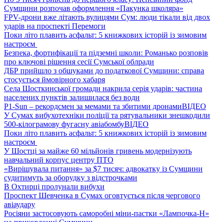
Сумщини розпочав оформлення «Пакунка школяра»
FPV-дрони вже літають вулицями Сум: люди тікали від двох
ударів на проспекті Перемоги
Поки літо плавить асфальт: 5 книжкових історій із зимовим
настроєм
Безпека, фортифікації та підземні школи: Романько розповів
про ключові рішення сесії Сумської облради
ДБР прийшло з обшуками до податкової Сумщини: справа
стосується ймовірного хабаря
Села Шосткинської громади накрила серія ударів: частина
населених пунктів залишилася без води
P1-Sun – рекордсмен за мемами та збитими дронами
ВІДЕО
У Сумах вибухотехніки поліції та рятувальники знешкодили
500-кілограмову фугасну авіабомбу
ВІДЕО
Поки літо плавить асфальт: 5 книжкових історій із зимовим
настроєм
У Шостці за майже 60 мільйонів гривень модернізують
навчальний корпус центру ПТО
«Вирішувала питання» за $7 тисяч: адвокатку із Сумщини
судитимуть за оборудку з відстрочками
В Охтирці пролунали вибухи
Проспект Шевченка в Сумах оговтується після чергового
авіаудару
Росіяни застосовують саморобні міни-пастки «Лампочка-Н»