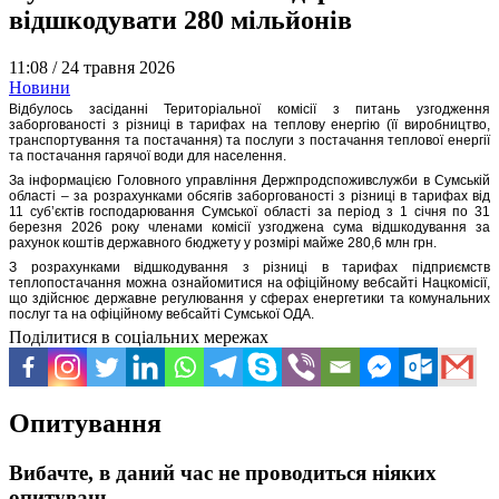
відшкодувати 280 мільйонів
11:08 /
24 травня 2026
Новини
Відбулось засіданні Територіальної комісії з питань узгодження
заборгованості з різниці в тарифах на теплову енергію (її виробництво,
транспортування та постачання) та послуги з постачання теплової енергії
та постачання гарячої води для населення.
За інформацією Головного управління Держпродспоживслужби в Сумській
області – за розрахунками обсягів заборгованості з різниці в тарифах від
11 суб’єктів господарювання Сумської області за період з 1 січня по 31
березня 2026 року членами комісії узгоджена сума відшкодування за
рахунок коштів державного бюджету у розмірі майже 280,6 млн грн.
З розрахунками відшкодування з різниці в тарифах підприємств
теплопостачання можна ознайомитися на офіційному вебсайті Нацкомісії,
що здійснює державне регулювання у сферах енергетики та комунальних
послуг та на офіційному вебсайті Сумської ОДА.
Поділитися в соціальних мережах
Опитування
Вибачте, в даний час не проводиться ніяких
опитувань.