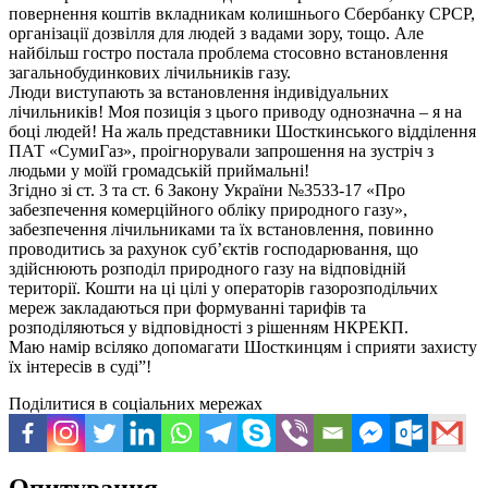
повернення коштів вкладникам колишнього Сбербанку СРСР,
організації дозвілля для людей з вадами зору, тощо. Але
найбільш гостро постала проблема стосовно встановлення
загальнобудинкових лічильників газу.
Люди виступають за встановлення індивідуальних
лічильників! Моя позиція з цього приводу однозначна – я на
боці людей! На жаль представники Шосткинського відділення
ПАТ «Суми
Газ», проігнорували запрошення на зустріч з
людьми у моїй громадській приймальні!
Згідно зі ст. 3 та ст. 6 Закону України №3533-17 «Про
забезпечення комерційного обліку природного газу»,
забезпечення лічильниками та їх встановлення, повинно
проводитись за рахунок суб’єктів господарювання, що
здійснюють розподіл природного газу на відповідній
території. Кошти на ці цілі у операторів газорозподільчих
мереж закладаються при формуванні тарифів та
розподіляються у відповідності з рішенням НКРЕКП.
Маю намір всіляко допомагати Шосткинцям і сприяти захисту
їх інтересів в суді”!
Поділитися в соціальних мережах
Опитування