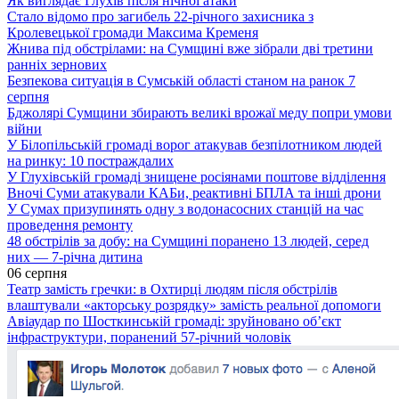
Як виглядає Глухів після нічної атаки
Стало відомо про загибель 22-річного захисника з
Кролевецької громади Максима Кременя
Жнива під обстрілами: на Сумщині вже зібрали дві третини
ранніх зернових
Безпекова ситуація в Сумській області станом на ранок 7
серпня
Бджолярі Сумщини збирають великі врожаї меду попри умови
війни
У Білопільській громаді ворог атакував безпілотником людей
на ринку: 10 постраждалих
У Глухівській громаді знищене росіянами поштове відділення
Вночі Суми атакували КАБи, реактивні БПЛА та інші дрони
У Сумах призупинять одну з водонасосних станцій на час
проведення ремонту
48 обстрілів за добу: на Сумщині поранено 13 людей, серед
них — 7-річна дитина
06 серпня
Театр замість гречки: в Охтирці людям після обстрілів
влаштували «акторську розрядку» замість реальної допомоги
Авіаудар по Шосткинській громаді: зруйновано об’єкт
інфраструктури, поранений 57-річний чоловік