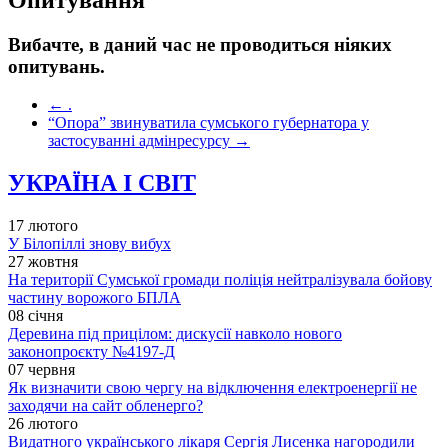
Вибачте, в даний час не проводиться ніяких
опитувань.
←
.
“Опора” звинуватила сумського губернатора у
застосуванні адмінресурсу
→
УКРАЇНА І СВІТ
17 лютого
У Білопіллі знову вибух
27 жовтня
На території Сумської громади поліція нейтралізувала бойову
частину ворожого БПЛА
08 січня
Деревина під прицілом: дискусії навколо нового
законопроєкту №4197-Д
07 червня
Як визначити свою чергу на відключення електроенергії не
заходячи на сайт обленерго?
26 лютого
Видатного українського лікаря Сергія Лисенка нагородили