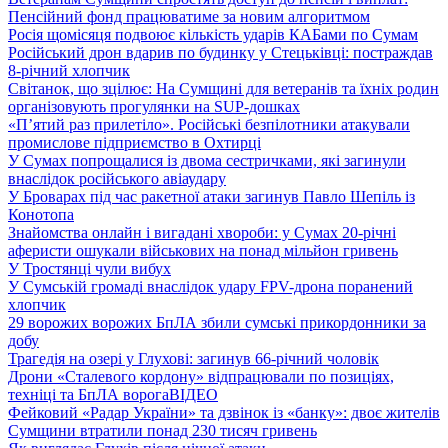
Пенсійний фонд працюватиме за новим алгоритмом
Росія щомісяця подвоює кількість ударів КАБами по Сумам
Російський дрон вдарив по будинку у Стецьківці: постраждав
8-річний хлопчик
Світанок, що зцілює: На Сумщині для ветеранів та їхніх родин
організовують прогулянки на SUP-дошках
«П’ятий раз прилетіло». Російські безпілотники атакували
промислове підприємство в Охтирці
У Сумах попрощалися із двома сестричками, які загинули
внаслідок російського авіаудару
У Броварах під час ракетної атаки загинув Павло Шепіль із
Конотопа
Знайомства онлайн і вигадані хвороби: у Сумах 20-річні
аферисти ошукали військових на понад мільйон гривень
У Тростянці чули вибух
У Сумській громаді внаслідок удару FPV-дрона поранений
хлопчик
29 ворожих ворожих БпЛА збили сумські прикордонники за
добу
Трагедія на озері у Глухові: загинув 66-річний чоловік
Дрони «Сталевого кордону» відпрацювали по позиціях,
техніці та БпЛА ворога
ВІДЕО
Фейковий «Радар України» та дзвінок із «банку»: двоє жителів
Сумщини втратили понад 230 тисяч гривень