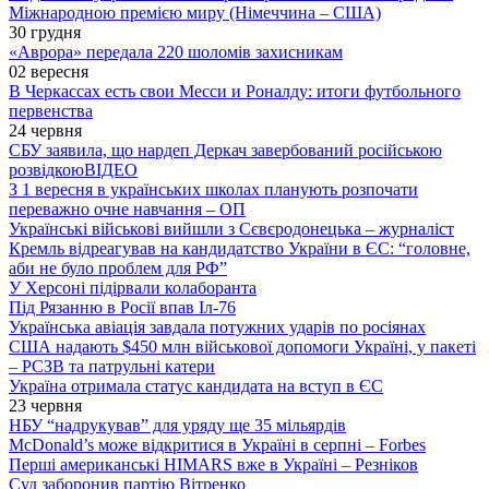
Міжнародною премією миру (Німеччина – США)
30 грудня
«Аврора» передала 220 шоломів захисникам
02 вересня
В Черкассах есть свои Месси и Роналду: итоги футбольного
первенства
24 червня
СБУ заявила, що нардеп Деркач завербований російською
розвідкою
ВІДЕО
З 1 вересня в українських школах планують розпочати
переважно очне навчання – ОП
Українські військові вийшли з Сєвєродонецька – журналіст
Кремль відреагував на кандидатство України в ЄС: “головне,
аби не було проблем для РФ”
У Херсоні підірвали колаборанта
Під Рязанню в Росії впав Іл-76
Українська авіація завдала потужних ударів по росіянах
США надають $450 млн військової допомоги Україні, у пакеті
– РСЗВ та патрульні катери
Україна отримала статус кандидата на вступ в ЄС
23 червня
НБУ “надрукував” для уряду ще 35 мільярдів
McDonald’s може відкритися в Україні в серпні – Forbes
Перші американські HIMARS вже в Україні – Резніков
Суд заборонив партію Вітренко