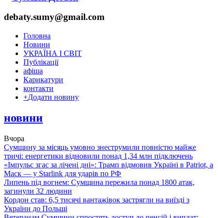
debaty.sumy@gmail.com
Головна
Новини
УКРАЇНА І СВІТ
Публікації
афіша
Карикатури
контакти
+
Додати новину
новини
Вчора
Сумщину за місяць умовно знеструмили повністю майже
тричі: енергетики відновили понад 1,34 млн підключень
«Імпульс згас за лічені дні»: Трамп відмовив Україні в Patriot, а
Маск — у Starlink для ударів по РФ
Липень під вогнем: Сумщина пережила понад 1800 атак,
загинули 32 людини
Кордон став: 6,5 тисячі вантажівок застрягли на виїзді з
України до Польщі
Ветеранам Сумщини спростять доступ до пенсій і виплат: