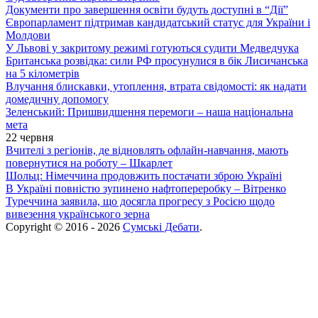
Документи про завершення освіти будуть доступні в “Дії”
Європарламент підтримав кандидатський статус для України і
Молдови
У Львові у закритому режимі готуються судити Медведчука
Британська розвідка: сили РФ просунулися в бік Лисичанська
на 5 кілометрів
Влучання блискавки, утоплення, втрата свідомості: як надати
домедичну допомогу
Зеленський: Пришвидшення перемоги – наша національна
мета
22 червня
Вчителі з регіонів, де відновлять офлайн-навчання, мають
повернутися на роботу – Шкарлет
Шольц: Німеччина продовжить постачати зброю Україні
В Україні повністю зупинено нафтопереробку – Вітренко
Туреччина заявила, що досягла прогресу з Росією щодо
вивезення українського зерна
Copyright © 2016 - 2026
Сумські Дебати
.