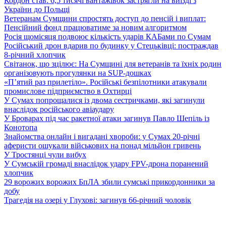
Кордон став: 6,5 тисячі вантажівок застрягли на виїзді з
України до Польщі
Ветеранам Сумщини спростять доступ до пенсій і виплат:
Пенсійний фонд працюватиме за новим алгоритмом
Росія щомісяця подвоює кількість ударів КАБами по Сумам
Російський дрон вдарив по будинку у Стецьківці: постраждав
8-річний хлопчик
Світанок, що зцілює: На Сумщині для ветеранів та їхніх родин
організовують прогулянки на SUP-дошках
«П’ятий раз прилетіло». Російські безпілотники атакували
промислове підприємство в Охтирці
У Сумах попрощалися із двома сестричками, які загинули
внаслідок російського авіаудару
У Броварах під час ракетної атаки загинув Павло Шепіль із
Конотопа
Знайомства онлайн і вигадані хвороби: у Сумах 20-річні
аферисти ошукали військових на понад мільйон гривень
У Тростянці чули вибух
У Сумській громаді внаслідок удару FPV-дрона поранений
хлопчик
29 ворожих ворожих БпЛА збили сумські прикордонники за
добу
Трагедія на озері у Глухові: загинув 66-річний чоловік