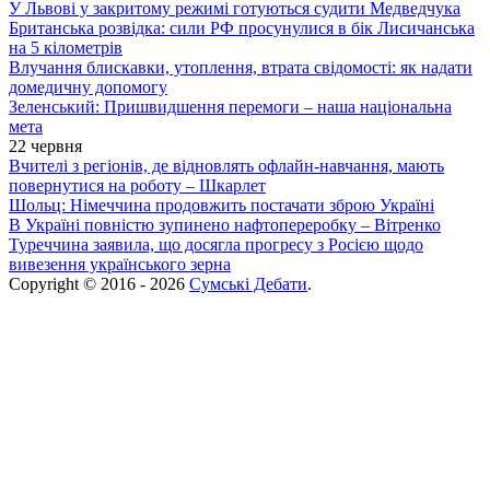
У Львові у закритому режимі готуються судити Медведчука
Британська розвідка: сили РФ просунулися в бік Лисичанська
на 5 кілометрів
Влучання блискавки, утоплення, втрата свідомості: як надати
домедичну допомогу
Зеленський: Пришвидшення перемоги – наша національна
мета
22 червня
Вчителі з регіонів, де відновлять офлайн-навчання, мають
повернутися на роботу – Шкарлет
Шольц: Німеччина продовжить постачати зброю Україні
В Україні повністю зупинено нафтопереробку – Вітренко
Туреччина заявила, що досягла прогресу з Росією щодо
вивезення українського зерна
Copyright © 2016 - 2026
Сумські Дебати
.