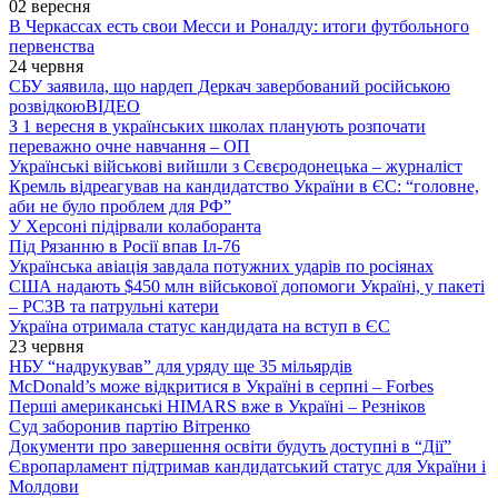
02 вересня
В Черкассах есть свои Месси и Роналду: итоги футбольного
первенства
24 червня
СБУ заявила, що нардеп Деркач завербований російською
розвідкою
ВІДЕО
З 1 вересня в українських школах планують розпочати
переважно очне навчання – ОП
Українські військові вийшли з Сєвєродонецька – журналіст
Кремль відреагував на кандидатство України в ЄС: “головне,
аби не було проблем для РФ”
У Херсоні підірвали колаборанта
Під Рязанню в Росії впав Іл-76
Українська авіація завдала потужних ударів по росіянах
США надають $450 млн військової допомоги Україні, у пакеті
– РСЗВ та патрульні катери
Україна отримала статус кандидата на вступ в ЄС
23 червня
НБУ “надрукував” для уряду ще 35 мільярдів
McDonald’s може відкритися в Україні в серпні – Forbes
Перші американські HIMARS вже в Україні – Резніков
Суд заборонив партію Вітренко
Документи про завершення освіти будуть доступні в “Дії”
Європарламент підтримав кандидатський статус для України і
Молдови