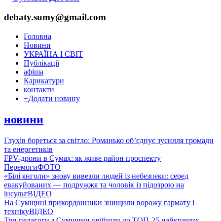
debaty.sumy@gmail.com
Головна
Новини
УКРАЇНА І СВІТ
Публікації
афіша
Карикатури
контакти
+
Додати новину
новини
Глухів бореться за світло: Романько об’єднує зусилля громади
та енергетиків
FPV-дрони в Сумах: як живе район проспекту
Перемоги
ФОТО
«Білі янголи» знову вивезли людей із небезпеки: серед
евакуйованих — подружжя та чоловік із підозрою на
інсульт
ВІДЕО
На Сумщині прикордонники знищили ворожу гармату і
техніку
ВІДЕО
Три педагоги з Сумщини увійшли до ТОП-25 найкращих