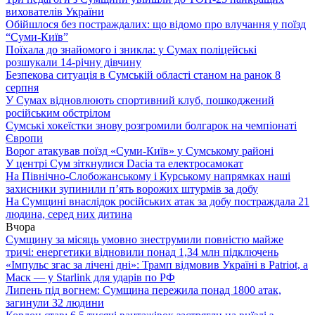
вихователів України
Обійшлося без постраждалих: що відомо про влучання у поїзд
“Суми-Київ”
Поїхала до знайомого і зникла: у Сумах поліцейські
розшукали 14-річну дівчину
Безпекова ситуація в Сумській області станом на ранок 8
серпня
У Сумах відновлюють спортивний клуб, пошкоджений
російським обстрілом
Сумські хокеїстки знову розгромили болгарок на чемпіонаті
Європи
Ворог атакував поїзд «Суми-Київ» у Сумському районі
У центрі Сум зіткнулися Dacia та електросамокат
На Північно-Слобожанському і Курському напрямках наші
захисники зупинили п’ять ворожих штурмів за добу
На Сумщині внаслідок російських атак за добу постраждала 21
людина, серед них дитина
Вчора
Сумщину за місяць умовно знеструмили повністю майже
тричі: енергетики відновили понад 1,34 млн підключень
«Імпульс згас за лічені дні»: Трамп відмовив Україні в Patriot, а
Маск — у Starlink для ударів по РФ
Липень під вогнем: Сумщина пережила понад 1800 атак,
загинули 32 людини