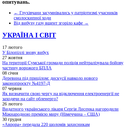
опитувань.
←
Глухівчани засумнівались у патріотизмі учасників
смолоскипної ходи
Від вибуху газу вщент згоріло кафе
→
УКРАЇНА І СВІТ
17 лютого
У Білопіллі знову вибух
27 жовтня
На території Сумської громади поліція нейтралізувала бойову
частину ворожого БПЛА
08 січня
Деревина під прицілом: дискусії навколо нового
законопроєкту №4197-Д
07 червня
Як визначити свою чергу на відключення електроенергії не
заходячи на сайт обленерго?
26 лютого
Видатного українського лікаря Сергія Лисенка нагородили
Міжнародною премією миру (Німеччина – США)
30 грудня
«Аврора» передала 220 шоломів захисникам