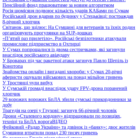
Пенсійний фонд працюватиме за новим алгоритмом
Росія щомісяця подвоює кількість ударів КАБами по Сумам
Російський дрон вдарив по будинку у Стецьківці: постраждав
8-річний хлопчик
Світанок, що зцілює: На Сумщині для ветеранів та їхніх родин
організовують прогулянки на SUP-дошках
«П’ятий раз прилетіло». Російські безпілотники атакували
промислове підприємство в Охтирці
У Сумах попрощалися із двома сестричками, які загинули
внаслідок російського авіаудару
У Броварах під час ракетної атаки загинув Павло Шепіль із
Конотопа
Знайомства онлайн і вигадані хвороби: у Сумах 20-річні
аферисти ошукали військових на понад мільйон гривень
У Тростянці чули вибух
У Сумській громаді внаслідок удару FPV-дрона поранений
хлопчик
29 ворожих ворожих БпЛА збили сумські прикордонники за
добу
Трагедія на озері у Глухові: загинув 66-річний чоловік
Дрони «Сталевого кордону» відпрацювали по позиціях,
техніці та БпЛА ворога
ВІДЕО
Фейковий «Радар України» та дзвінок із «банку»: двоє жителів
Сумщини втратили понад 230 тисяч гривень