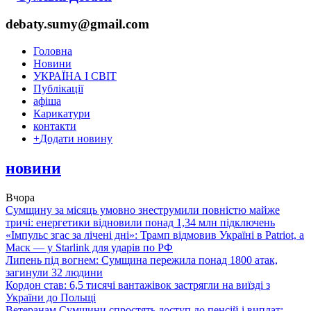
debaty.sumy@gmail.com
Головна
Новини
УКРАЇНА І СВІТ
Публікації
афіша
Карикатури
контакти
+
Додати новину
новини
Вчора
Сумщину за місяць умовно знеструмили повністю майже
тричі: енергетики відновили понад 1,34 млн підключень
«Імпульс згас за лічені дні»: Трамп відмовив Україні в Patriot, а
Маск — у Starlink для ударів по РФ
Липень під вогнем: Сумщина пережила понад 1800 атак,
загинули 32 людини
Кордон став: 6,5 тисячі вантажівок застрягли на виїзді з
України до Польщі
Ветеранам Сумщини спростять доступ до пенсій і виплат: