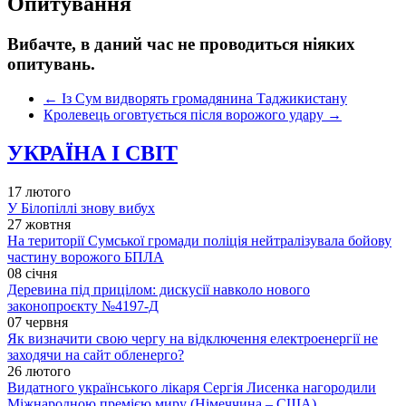
Опитування
Вибачте, в даний час не проводиться ніяких
опитувань.
←
Із Сум видворять громадянина Таджикистану
Кролевець оговтується після ворожого удару
→
УКРАЇНА І СВІТ
17 лютого
У Білопіллі знову вибух
27 жовтня
На території Сумської громади поліція нейтралізувала бойову
частину ворожого БПЛА
08 січня
Деревина під прицілом: дискусії навколо нового
законопроєкту №4197-Д
07 червня
Як визначити свою чергу на відключення електроенергії не
заходячи на сайт обленерго?
26 лютого
Видатного українського лікаря Сергія Лисенка нагородили
Міжнародною премією миру (Німеччина – США)