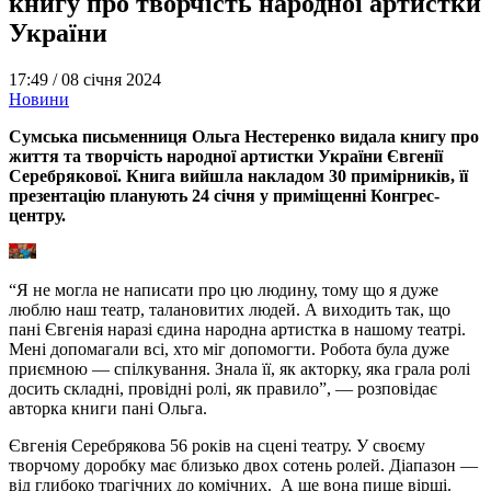
книгу про творчість народної артистки
України
17:49 /
08 січня 2024
Новини
Сумська письменниця Ольга Нестеренко видала книгу про
життя та творчість народної артистки України Євгенії
Серебрякової. Книга вийшла накладом 30 примірників, її
презентацію планують 24 січня у приміщенні Конгрес-
центру.
“Я не могла не написати про цю людину, тому що я дуже
люблю наш театр, талановитих людей. А виходить так, що
пані Євгенія наразі єдина народна артистка в нашому театрі.
Мені допомагали всі, хто міг допомогти. Робота була дуже
приємною — спілкування. Знала її, як акторку, яка грала ролі
досить складні, провідні ролі, як правило”, — розповідає
авторка книги пані Ольга.
Євгенія Серебрякова 56 років на сцені театру. У своєму
творчому доробку має близько двох сотень ролей. Діапазон —
від глибоко трагічних до комічних. А ще вона пише вірші.