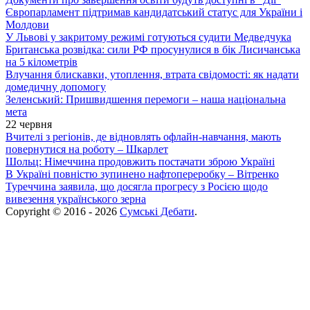
Європарламент підтримав кандидатський статус для України і
Молдови
У Львові у закритому режимі готуються судити Медведчука
Британська розвідка: сили РФ просунулися в бік Лисичанська
на 5 кілометрів
Влучання блискавки, утоплення, втрата свідомості: як надати
домедичну допомогу
Зеленський: Пришвидшення перемоги – наша національна
мета
22 червня
Вчителі з регіонів, де відновлять офлайн-навчання, мають
повернутися на роботу – Шкарлет
Шольц: Німеччина продовжить постачати зброю Україні
В Україні повністю зупинено нафтопереробку – Вітренко
Туреччина заявила, що досягла прогресу з Росією щодо
вивезення українського зерна
Copyright © 2016 - 2026
Сумські Дебати
.