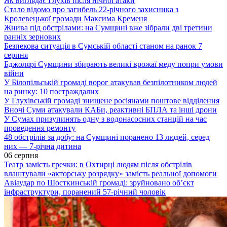
Як виглядає Глухів після нічної атаки
Стало відомо про загибель 22-річного захисника з
Кролевецької громади Максима Кременя
Жнива під обстрілами: на Сумщині вже зібрали дві третини
ранніх зернових
Безпекова ситуація в Сумській області станом на ранок 7
серпня
Бджолярі Сумщини збирають великі врожаї меду попри умови
війни
У Білопільській громаді ворог атакував безпілотником людей
на ринку: 10 постраждалих
У Глухівській громаді знищене росіянами поштове відділення
Вночі Суми атакували КАБи, реактивні БПЛА та інші дрони
У Сумах призупинять одну з водонасосних станцій на час
проведення ремонту
48 обстрілів за добу: на Сумщині поранено 13 людей, серед
них — 7-річна дитина
06 серпня
Театр замість гречки: в Охтирці людям після обстрілів
влаштували «акторську розрядку» замість реальної допомоги
Авіаудар по Шосткинській громаді: зруйновано об’єкт
інфраструктури, поранений 57-річний чоловік