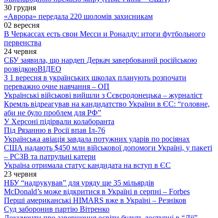
30 грудня
«Аврора» передала 220 шоломів захисникам
02 вересня
В Черкассах есть свои Месси и Роналду: итоги футбольного
первенства
24 червня
СБУ заявила, що нардеп Деркач завербований російською
розвідкою
ВІДЕО
З 1 вересня в українських школах планують розпочати
переважно очне навчання – ОП
Українські військові вийшли з Сєвєродонецька – журналіст
Кремль відреагував на кандидатство України в ЄС: “головне,
аби не було проблем для РФ”
У Херсоні підірвали колаборанта
Під Рязанню в Росії впав Іл-76
Українська авіація завдала потужних ударів по росіянах
США надають $450 млн військової допомоги Україні, у пакеті
– РСЗВ та патрульні катери
Україна отримала статус кандидата на вступ в ЄС
23 червня
НБУ “надрукував” для уряду ще 35 мільярдів
McDonald’s може відкритися в Україні в серпні – Forbes
Перші американські HIMARS вже в Україні – Резніков
Суд заборонив партію Вітренко
Документи про завершення освіти будуть доступні в “Дії”