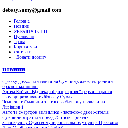
debaty.sumy@gmail.com
Головна
Новини
УКРАЇНА І СВІТ
Публікації
афіша
Карикатури
контакти
+
Додати новину
новини
Єрмаку дозволили їздити на Сумщину, але електронний
браслет залишили
Артем Кобзар: Від пекарні до крафтової ферми – гранти
громади розвивають бізнес у Сумах
Чемпіонат Сумщини з літнього біатлону провели на
Львівщині
Авто та смартфон виявилися «пасткою»: двоє жителів
Сумщини втратили понад 75 тисяч гривень
За тиждень у Сумському перинатальному центрі Пресвятої
Діви Марії народилося 15 дітей