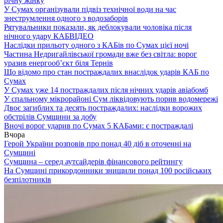
річну жінку
У Сумах організували підвіз технічної води на час
знеструмлення одного з водозаборів
Рятувальники показали, як деблокували чоловіка після
нічного удару КАБ
ВІДЕО
Наслідки прильоту одного з КАБів по Сумах цієї ночі
Частина Недригайлівської громади вже без світла: ворог
уразив енергооб’єкт біля Тернів
Що відомо про стан постраждалих внаслідок ударів КАБ по
Сумах
У Сумах уже 14 постраждалих після нічних ударів авіабомб
У спальному мікрорайоні Сум ліквідовують порив водомережі
Двоє загиблих та десять постраждалих: наслідки ворожих
обстрілів Сумщини за добу
Вночі ворог ударив по Сумах 5 КАБами: є постраждалі
Вчора
Герой України розповів про понад 40 діб в оточенні на
Сумщині
Сумщина – серед аутсайдерів фінансового рейтингу
На Сумщині прикордонники знищили понад 100 російських
безпілотників