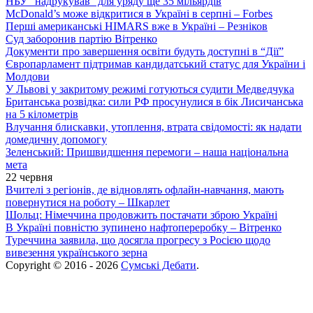
НБУ “надрукував” для уряду ще 35 мільярдів
McDonald’s може відкритися в Україні в серпні – Forbes
Перші американські HIMARS вже в Україні – Резніков
Суд заборонив партію Вітренко
Документи про завершення освіти будуть доступні в “Дії”
Європарламент підтримав кандидатський статус для України і
Молдови
У Львові у закритому режимі готуються судити Медведчука
Британська розвідка: сили РФ просунулися в бік Лисичанська
на 5 кілометрів
Влучання блискавки, утоплення, втрата свідомості: як надати
домедичну допомогу
Зеленський: Пришвидшення перемоги – наша національна
мета
22 червня
Вчителі з регіонів, де відновлять офлайн-навчання, мають
повернутися на роботу – Шкарлет
Шольц: Німеччина продовжить постачати зброю Україні
В Україні повністю зупинено нафтопереробку – Вітренко
Туреччина заявила, що досягла прогресу з Росією щодо
вивезення українського зерна
Copyright © 2016 - 2026
Сумські Дебати
.