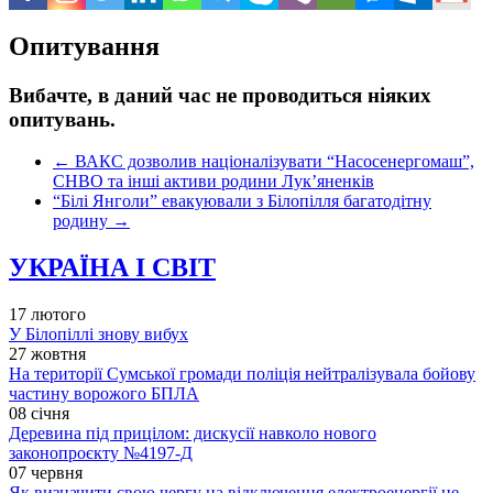
Опитування
Вибачте, в даний час не проводиться ніяких
опитувань.
←
ВАКС дозволив націоналізувати “Насосенергомаш”,
СНВО та інші активи родини Лук’яненків
“Білі Янголи” евакуювали з Білопілля багатодітну
родину
→
УКРАЇНА І СВІТ
17 лютого
У Білопіллі знову вибух
27 жовтня
На території Сумської громади поліція нейтралізувала бойову
частину ворожого БПЛА
08 січня
Деревина під прицілом: дискусії навколо нового
законопроєкту №4197-Д
07 червня
Як визначити свою чергу на відключення електроенергії не