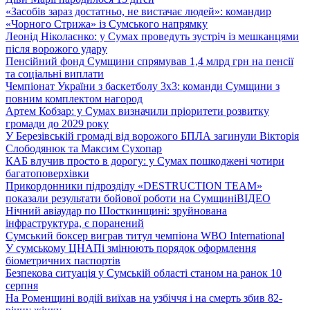
«Засобів зараз достатньо, не вистачає людей»: командир
«Чорного Стрижа» із Сумського напрямку
Леонід Ніколаєнко: у Сумах проведуть зустріч із мешканцями
після ворожого удару
Пенсійний фонд Сумщини спрямував 1,4 млрд грн на пенсії
та соціальні виплати
Чемпіонат України з баскетболу 3х3: команди Сумщини з
повним комплектом нагород
Артем Кобзар: у Сумах визначили пріоритети розвитку
громади до 2029 року
У Березівській громаді від ворожого БПЛА загинули Вікторія
Слободянюк та Максим Сухопар
КАБ влучив просто в дорогу: у Сумах пошкоджені чотири
багатоповерхівки
Прикордонники підрозділу «DESTRUCTION TEAM»
показали результати бойової роботи на Сумщині
ВІДЕО
Нічний авіаудар по Шосткинщині: зруйнована
інфраструктура, є поранений
Сумський боксер виграв титул чемпіона WBO International
У сумському ЦНАПі змінюють порядок оформлення
біометричних паспортів
Безпекова ситуація у Сумській області станом на ранок 10
серпня
На Роменщині водій виїхав на узбіччя і на смерть збив 82-