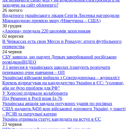
заходячи на сайт обленерго?
26 лютого
Видатного українського лікаря Сергія Лисенка нагородили
Міжнародною премією миру (Німеччина – США)
30 грудня
«Аврора» передала 220 шоломів захисникам
02 вересня
В Черкассах есть свои Месси и Роналду: итоги футбольного
первенства
24 червня
СБУ заявила, що нардеп Деркач завербований російською
розвідкою
ВІДЕО
З 1 вересня в українських школах планують розпочати
переважно очне навчання – ОП
Українські військові вийшли з Сєвєродонецька – журналіст
Кремль відреагував на кандидатство України в ЄС: “головне,
аби не було проблем для РФ”
У Херсоні підірвали колаборанта
Під Рязанню в Росії впав Іл-76
Українська авіація завдала потужних ударів по росіянах
США надають $450 млн військової допомоги Україні, у пакеті
– РСЗВ та патрульні катери
Україна отримала статус кандидата на вступ в ЄС
23 червня