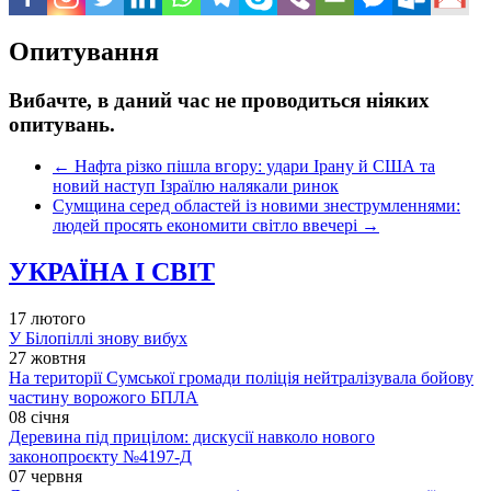
Опитування
Вибачте, в даний час не проводиться ніяких
опитувань.
←
Нафта різко пішла вгору: удари Ірану й США та
новий наступ Ізраїлю налякали ринок
Сумщина серед областей із новими знеструмленнями:
людей просять економити світло ввечері
→
УКРАЇНА І СВІТ
17 лютого
У Білопіллі знову вибух
27 жовтня
На території Сумської громади поліція нейтралізувала бойову
частину ворожого БПЛА
08 січня
Деревина під прицілом: дискусії навколо нового
законопроєкту №4197-Д
07 червня