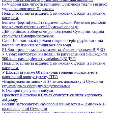
FPV-дрони вже літають вулицями Сум: люди тікали від двох
ударів на проспекті Перемоги
Поки літо плавить асфальт: 5 книжкових історій із зимовим
настроєм
Безпека, фортифікації та підземні школи: Романько розповів
про ключові рішення сесії Сумської облради
ДБР прийшло з обшуками до податкової Сумщини: справа
стосується ймовірного хабаря
Села Шосткинської громади накрила серія ударів: частина
населених пунктів залишилася без води
P1-Sun – рекордсмен за мемами та збитими дронами
ВІДЕО
У Сумах вибухотехніки поліції та рятувальники знешкодили
500-кілограмову фугасну авіабомбу
ВІДЕО
Поки літо плавить асфальт: 5 книжкових історій із зимовим
настроєм
У Шостці за майже 60 мільйонів гривень модернізують
навчальний корпус центру ПТО
«Вирішувала питання» за $7 тисяч: адвокатку із Сумщини
судитимуть за оборудку з відстрочками
В Охтирці пролунали вибухи
Проспект Шевченка в Сумах оговтується після чергового
авіаудару
Росіяни застосовують саморобні міни-пастки «Лампочка-Н»
на прикордонні Сумщини