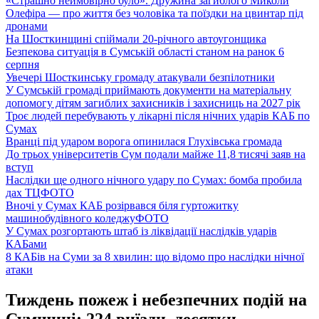
«Страшно неймовірно було». Дружина загиблого Миколи
Олефіра — про життя без чоловіка та поїздки на цвинтар під
дронами
На Шосткинщині спіймали 20-річного автоугонщика
Безпекова ситуація в Сумській області станом на ранок 6
серпня
Увечері Шосткинську громаду атакували безпілотники
У Сумській громаді приймають документи на матеріальну
допомогу дітям загиблих захисників і захисниць на 2027 рік
Троє людей перебувають у лікарні після нічних ударів КАБ по
Сумах
Вранці під ударом ворога опинилася Глухівська громада
До трьох університетів Сум подали майже 11,8 тисячі заяв на
вступ
Наслідки ще одного нічного удару по Сумах: бомба пробила
дах ТЦ
ФОТО
Вночі у Сумах КАБ розірвався біля гуртожитку
машинобудівного коледжу
ФОТО
У Сумах розгортають штаб із ліквідації наслідків ударів
КАБами
8 КАБів на Суми за 8 хвилин: що відомо про наслідки нічної
атаки
Тиждень пожеж і небезпечних подій на
Сумщині: 224 виїзди, десятки