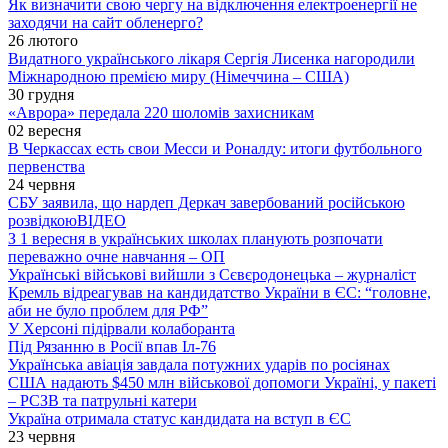
Як визначити свою чергу на відключення електроенергії не
заходячи на сайт обленерго?
26 лютого
Видатного українського лікаря Сергія Лисенка нагородили
Міжнародною премією миру (Німеччина – США)
30 грудня
«Аврора» передала 220 шоломів захисникам
02 вересня
В Черкассах есть свои Месси и Роналду: итоги футбольного
первенства
24 червня
СБУ заявила, що нардеп Деркач завербований російською
розвідкою
ВІДЕО
З 1 вересня в українських школах планують розпочати
переважно очне навчання – ОП
Українські військові вийшли з Сєвєродонецька – журналіст
Кремль відреагував на кандидатство України в ЄС: “головне,
аби не було проблем для РФ”
У Херсоні підірвали колаборанта
Під Рязанню в Росії впав Іл-76
Українська авіація завдала потужних ударів по росіянах
США надають $450 млн військової допомоги Україні, у пакеті
– РСЗВ та патрульні катери
Україна отримала статус кандидата на вступ в ЄС
23 червня