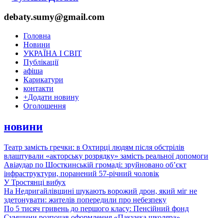
debaty.sumy@gmail.com
Головна
Новини
УКРАЇНА І СВІТ
Публікації
афіша
Карикатури
контакти
+
Додати новину
Оголошення
новини
Театр замість гречки: в Охтирці людям після обстрілів
влаштували «акторську розрядку» замість реальної допомоги
Авіаудар по Шосткинській громаді: зруйновано об’єкт
інфраструктури, поранений 57-річний чоловік
У Тростянці вибух
На Недригайлівщині шукають ворожий дрон, який міг не
здетонувати: жителів попередили про небезпеку
По 5 тисяч гривень до першого класу: Пенсійний фонд
Сумщини розпочав оформлення «Пакунка школяра»