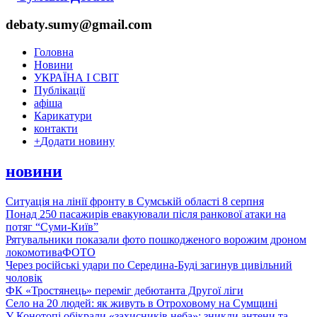
debaty.sumy@gmail.com
Головна
Новини
УКРАЇНА І СВІТ
Публікації
афіша
Карикатури
контакти
+
Додати новину
новини
Ситуація на лінії фронту в Сумській області 8 серпня
Понад 250 пасажирів евакуювали після ранкової атаки на
потяг “Суми-Київ”
Рятувальники показали фото пошкодженого ворожим дроном
локомотива
ФОТО
Через російські удари по Середина-Буді загинув цивільний
чоловік
ФК «Тростянець» переміг дебютанта Другої ліги
Село на 20 людей: як живуть в Отроховому на Сумщині
У Конотопі обікрали «захисників неба»: зникли антени та