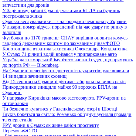
запчастини для дронів
У Зарічному районі Сум під час атаки БПЛА на будинок
постраждала жінка
Сумські веслувальники – з нагородами чемпіонату України
У лікарні помер дідусь, поранений під час удару по ринку в
Білопіллі
Футболки по 1170 гривень: СНАУ вирішив оновити комусь
гардероб державним коштом по захмарним цінам
ФОТО
Конотопщина втратила захисника Олександра Кондратенка
У Сумах 71-річний водій врізався у припарковане авто
Україна дала «морський імунітет» частині суден, що прямують
до портів РФ — Bloomberg
На Сумщині перевіряють доступність укриттів: уже виявили
14 випадків зачинених сховищ
Від 15 серпня на Сумщині діятиме заборона на вилов раків
Прикордонники знищили майже 90 ворожих БПЛА на
Сумщині
У напрямку Кириківки масово застосовують FPV-дрони на
оптоволокні
Чи безпечно купатися у Галенківському озері в Шостці
Глухів бореться за світло: Романько об’єднує зусилля громади
та енергетиків
FPV-дрони в Сумах: як живе район проспекту
Перемоги
ФОТО