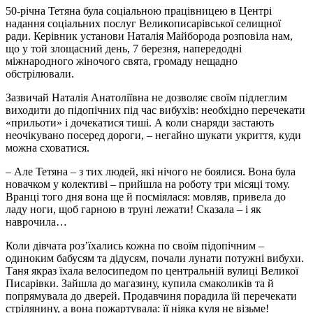
50-річна Тетяна була соціальною працівницею в Центрі
надання соціальних послуг Великописарівської селищної
ради. Керівник установи Наталія Майборода розповіла нам,
що у той злощасний день, 7 березня, напередодні
міжнародного жіночого свята, громаду нещадно
обстрілювали.
Зазвичай Наталія Анатоліївна не дозволяє своїм підлеглим
виходити до підопічних під час вибухів: необхідно перечекати
«прильоти» і дочекатися тиші. А коли снаряди застають
неочікувано посеред дороги, – негайно шукати укриття, куди
можна сховатися.
– Але Тетяна – з тих людей, які нічого не боялися. Вона була
новачком у колективі – прийшла на роботу три місяці тому.
Вранці того дня вона ще й посміялася: мовляв, привела до
ладу ноги, щоб гарною в труні лежати! Сказала – і як
наврочила…
Коли дівчата роз’їхались кожна по своїм підопічним –
одиноким бабусям та дідусям, почали лунати потужні вибухи.
Таня якраз їхала велосипедом по центральній вулиці Великої
Писарівки. Зайшла до магазину, купила смаколиків та й
попрямувала до дверей. Продавчиня порадила їй перечекати
стрілянину, а вона пожартувала: її ніяка куля не візьме!