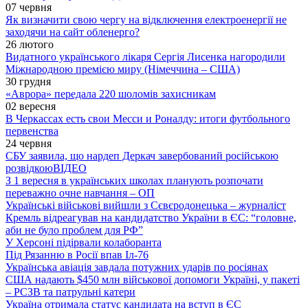
07 червня
Як визначити свою чергу на відключення електроенергії не
заходячи на сайт обленерго?
26 лютого
Видатного українського лікаря Сергія Лисенка нагородили
Міжнародною премією миру (Німеччина – США)
30 грудня
«Аврора» передала 220 шоломів захисникам
02 вересня
В Черкассах есть свои Месси и Роналду: итоги футбольного
первенства
24 червня
СБУ заявила, що нардеп Деркач завербований російською
розвідкою
ВІДЕО
З 1 вересня в українських школах планують розпочати
переважно очне навчання – ОП
Українські військові вийшли з Сєвєродонецька – журналіст
Кремль відреагував на кандидатство України в ЄС: “головне,
аби не було проблем для РФ”
У Херсоні підірвали колаборанта
Під Рязанню в Росії впав Іл-76
Українська авіація завдала потужних ударів по росіянах
США надають $450 млн військової допомоги Україні, у пакеті
– РСЗВ та патрульні катери
Україна отримала статус кандидата на вступ в ЄС