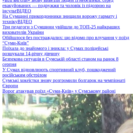
«Білі янголи» знову вивезли людей із небезпеки: серед
евакуйованих — подружжя та чоловік із підозрою на
інсульт
ВІДЕО
На Сумщині прикордонники знищили ворожу гармату і
техніку
ВІДЕО
Три педагоги з Сумщини увійшли до ТОП-25 найкращих
вихователів України
Обійшлося без постраждалих: що відомо про влучання у поїзд
“Суми-Київ”
Поїхала до знайомого і зникла: у Сумах поліцейські
розшукали 14-річну дівчину
Безпекова ситуація в Сумській області станом на ранок 8
серпня
У Сумах відновлюють спортивний клуб, пошкоджений
російським обстрілом
Сумські хокеїстки знову розгромили болгарок на чемпіонаті
Європи
Ворог атакував поїзд «Суми-Київ» у Сумському районі