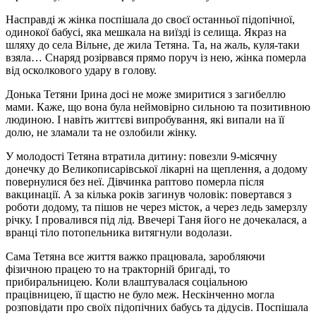
Насправді ж жінка поспішала до своєї останньої підопічної,
одинокої бабусі, яка мешкала на виїзді із селища. Якраз на
шляху до села Вільне, де жила Тетяна. Та, на жаль, куля-таки
взяла… Снаряд розірвався прямо поруч із нею, жінка померла
від осколкового удару в голову.
Донька Тетяни Ірина досі не може змиритися з загибеллю
мами. Каже, що вона була неймовірно сильною та позитивною
людиною. І навіть життєві випробування, які випали на її
долю, не зламали та не озлобили жінку.
У молодості Тетяна втратила дитину: повезли 9-місячну
донечку до Великописарівської лікарні на щеплення, а додому
повернулися без неї. Дівчинка раптово померла після
вакцинації. А за кілька років загинув чоловік: повертався з
роботи додому, та пішов не через місток, а через ледь замерзлу
річку. І провалився під лід. Ввечері Таня його не дочекалася, а
вранці тіло потопельника витягнули водолази.
Сама Тетяна все життя важко працювала, заробляючи
фізичною працею то на тракторній бригаді, то
прибиральницею. Коли влаштувалася соціальною
працівницею, її щастю не було меж. Нескінченно могла
розповідати про своїх підопічних бабусь та дідусів. Поспішала