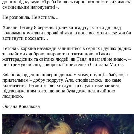
до них під кулями: «Треба їм щось гарне розповісти та чимось
смачненьким нагодувати!».
Не розповіла. Не встигла…
Ховали Тетяну 8 березня. Донечка згадує, як того дня над
головами кружляли ворожі літаки, а вона все молилася: хоч би
встигнути поховати…
Тетяна Скоркіна назавжди залишиться в серцях і душах рідних
та знайомих доброю, щирою та позитивною. «Таких
життєрадісних та світлих людей, як Таня, я взагалі не знаю», –
не стримуючи сліз, говорить її приятелька Світлана Мотос.
Звісно ж, орден не поверне донькам маму, онучці – бабусю, а
приятелькам – добру подругу. Але, сподіваємось, що саме
відзначення Тетяни зігріє їхні душі та служитиме зайвим
підтвердженням того, що вона була дуже незвичайною
людиною.
Оксана Ковальова