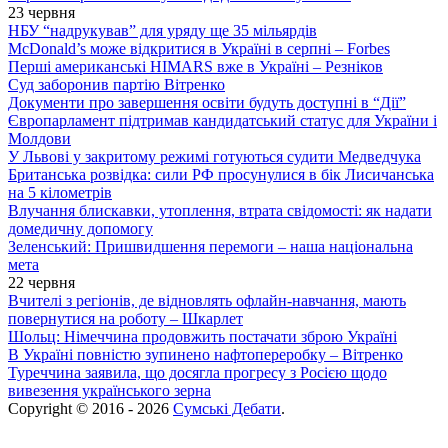
23 червня
НБУ “надрукував” для уряду ще 35 мільярдів
McDonald’s може відкритися в Україні в серпні – Forbes
Перші американські HIMARS вже в Україні – Резніков
Суд заборонив партію Вітренко
Документи про завершення освіти будуть доступні в “Дії”
Європарламент підтримав кандидатський статус для України і
Молдови
У Львові у закритому режимі готуються судити Медведчука
Британська розвідка: сили РФ просунулися в бік Лисичанська
на 5 кілометрів
Влучання блискавки, утоплення, втрата свідомості: як надати
домедичну допомогу
Зеленський: Пришвидшення перемоги – наша національна
мета
22 червня
Вчителі з регіонів, де відновлять офлайн-навчання, мають
повернутися на роботу – Шкарлет
Шольц: Німеччина продовжить постачати зброю Україні
В Україні повністю зупинено нафтопереробку – Вітренко
Туреччина заявила, що досягла прогресу з Росією щодо
вивезення українського зерна
Copyright © 2016 - 2026
Сумські Дебати
.