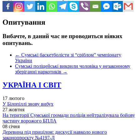
Опитування
Вибачте, в даний час не проводиться ніяких
опитувань.
←
Сумські баскетболісти зі “сріблом” чемпіонату
України
Сумські поліцейські викрили чоловіка у незаконному
зберіганні наркотиків
→
УКРАЇНА І СВІТ
17 лютого
У Білопіллі знову вибух
27 жовтня
На території Сумської громади поліція нейтралізувала бойову
частину ворожого БПЛА
08 січня
Деревина під прицілом: дискусії навколо нового
законопроєкту №4197-Д